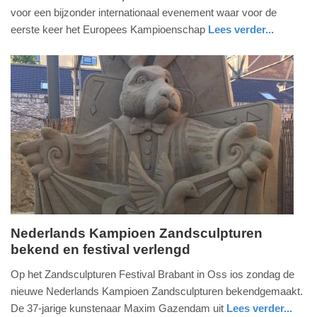
april
voor een bijzonder internationaal evenement waar voor de
2026
eerste keer het Europees Kampioenschap
Lees verder...
-
nieuws
gelderland
21:43
Update:
23-
04-
2026
22:07
Nederlands Kampioen Zandsculpturen
bekend en festival verlengd
zondag,
26.
Op het Zandsculpturen Festival Brabant in Oss ios zondag de
augustus
nieuwe Nederlands Kampioen Zandsculpturen bekendgemaakt.
2018
De 37-jarige kunstenaar Maxim Gazendam uit
Lees verder...