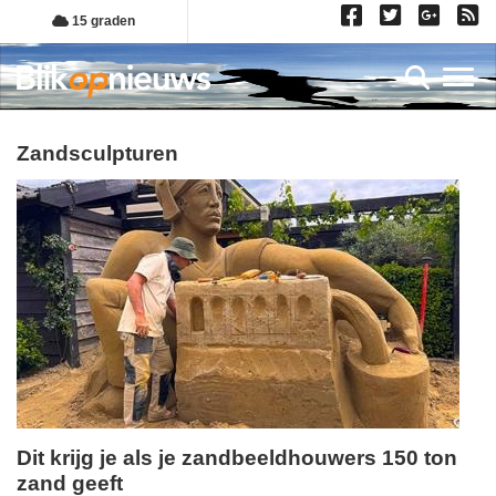
Overslaan
15 graden
en
naar
Toggl
de
inhoud
gaan
zandsculpturen
Dit krijg je als je zandbeeldhouwers 150 ton
zand geeft
dinsdag,