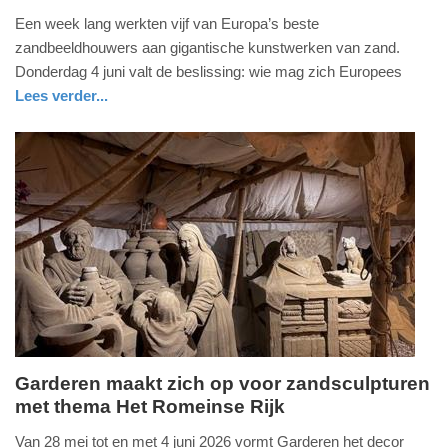
2.
Een week lang werkten vijf van Europa’s beste
juni
zandbeeldhouwers aan gigantische kunstwerken van zand.
2026
Donderdag 4 juni valt de beslissing: wie mag zich Europees
-
Lees verder...
22:35
nieuws
gelderland
Update:
02-
06-
2026
22:38
Garderen maakt zich op voor zandsculpturen
met thema Het Romeinse Rijk
donderdag,
23.
Van 28 mei tot en met 4 juni 2026 vormt Garderen het decor