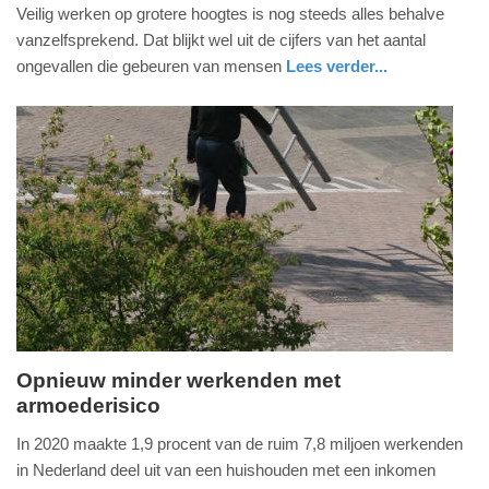
vrijdag,
Veilig werken op grotere hoogtes is nog steeds alles behalve
14.
vanzelfsprekend. Dat blijkt wel uit de cijfers van het aantal
januari
ongevallen die gebeuren van mensen
Lees verder...
2022
nieuws
flevoland
-
15:02
Update:
09-
04-
2025
09:10
Opnieuw minder werkenden met
armoederisico
woensdag,
8.
In 2020 maakte 1,9 procent van de ruim 7,8 miljoen werkenden
december
in Nederland deel uit van een huishouden met een inkomen
2021