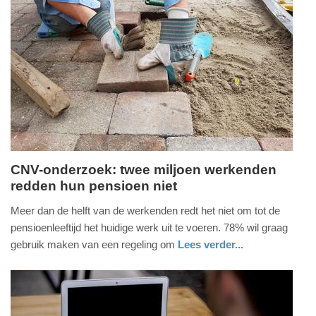
Update:
09-
04-
2025
09:10
CNV-onderzoek: twee miljoen werkenden
redden hun pensioen niet
zaterdag,
11.
Meer dan de helft van de werkenden redt het niet om tot de
september
pensioenleeftijd het huidige werk uit te voeren. 78% wil graag
2021
gebruik maken van een regeling om
Lees verder...
-
nieuws
noord-
19:08
holland
Update: