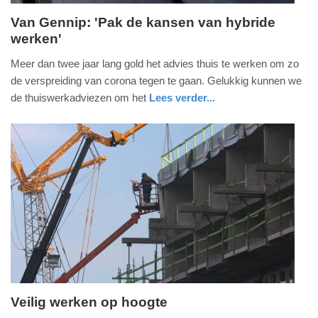
Van Gennip: 'Pak de kansen van hybride
werken'
maandag,
21.
Meer dan twee jaar lang gold het advies thuis te werken om zo
maart
de verspreiding van corona tegen te gaan. Gelukkig kunnen we
2022
de thuiswerkadviezen om het
Lees verder...
-
nieuws
zuid-
11:42
holland
Update:
09-
04-
2025
09:10
Veilig werken op hoogte