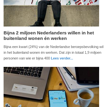
2025
09:10
Bijna 2 miljoen Nederlanders willen in het
buitenland wonen én werken
donderdag,
26.
Bijna een kwart (24%) van de Nederlandse beroepsbevolking wil
januari
in het buitenland wonen én werken. Dat zijn in totaal 1,9 miljoen
2023
personen van wie er bijna 400
Lees verder...
-
nieuws
zuid-
13:45
holland
Update:
09-
04-
2025
09:10