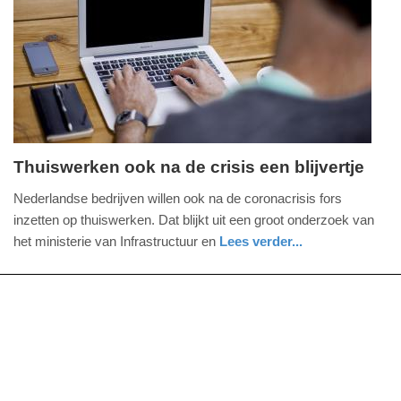
09-
04-
2025
09:10
Thuiswerken ook na de crisis een blijvertje
woensdag,
Nederlandse bedrijven willen ook na de coronacrisis fors
14.
inzetten op thuiswerken. Dat blijkt uit een groot onderzoek van
juli
het ministerie van Infrastructuur en
Lees verder...
2021
nieuws
zuid-
-
holland
09:24
Update:
09-
04-