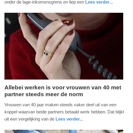
onder de lage-inkomensgrens en liep een
Lees verder...
-
economie
zeeland
11:14
Update:
09-
04-
2025
09:10
Allebei werken is voor vrouwen van 40 met
partner steeds meer de norm
woensdag,
6.
Vrouwen van 40 jaar maken steeds vaker deel uit van een
oktober
koppel waarvan beide partners betaald werk hebben. Dat blijkt
2021
uit een vergelijking van de
Lees verder...
-
nieuws
zuid-
10:12
holland