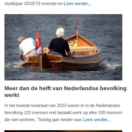
2023
studiejaar 2018/’19 woonde en
Lees verder...
-
nieuws
zuid-
14:25
holland
Update:
09-
04-
2025
09:10
Meer dan de helft van Nederlandse bevolking
werkt
woensdag,
9.
In het tweede kwartaal van 2023 waren er in de Nederlandse
augustus
bevolking 120 mensen met betaald werk op elke 100 mensen
2023
die niet werkten. 'Twintig jaar eerder was
Lees verder...
-
nieuws
zuid-
14:19
holland