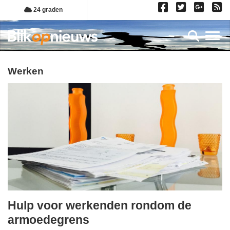
Overslaan
24 graden
en
naar
Toggl
de
inhoud
gaan
werken
Hulp voor werkenden rondom de
dinsdag,
armoedegrens
16.