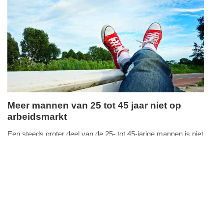
Meer mannen van 25 tot 45 jaar niet op
arbeidsmarkt
zaterdag,
20.
Een steeds groter deel van de 25- tot 45-jarige mannen is niet
FullStack Studio
juli
actief op de arbeidsmarkt. In het eerste kwartaal van 2009 ging
2019
het nog om 4,6 procent, begin dit
Lees verder...
-
nieuws
zuid-
13:43
holland
Update:
09-