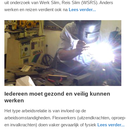
uit onderzoek van Werk Slim, Reis Slim (WSRS). Anders
2020
werken en reizen verdient ook na
Lees verder...
-
nieuws
noord-
11:29
holland
Update:
09-
04-
2025
09:10
Iedereen moet gezond en veilig kunnen
werken
vrijdag,
13.
Het type arbeidsrelatie is van invloed op de
december
arbeidsomstandigheden. Flexwerkers (uitzendkrachten, oproep-
2019
en invalkrachten) doen vaker gevaarlijk of fysiek
Lees verder...
-
nieuws
zuid-