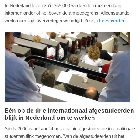
In Nederland leven zo’n 355.000 werkenden met een laag
december
inkomen onder of net boven de armoedegrens. Alleenstaande
2025
werkenden zijn oververtegenwoordigd. Ze zijn
Lees verder...
-
09:40
Update:
16-
12-
2025
09:43
Eén op de drie internationaal afgestudeerden
blijft in Nederland om te werken
woensdag,
13.
Sinds 2006 is het aantal universitair afgestudeerde internationale
september
studenten flink toegenomen. 'Van de afgestudeerden uit het