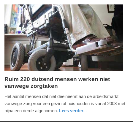
08:41
holland
Update:
09-
04-
2025
09:10
Ruim 220 duizend mensen werken niet
vanwege zorgtaken
dinsdag,
13.
Het aantal mensen dat niet deelneemt aan de arbeidsmarkt
augustus
vanwege zorg voor een gezin of huishouden is vanaf 2008 met
2019
bijna een derde afgenomen.
Lees verder...
-
economie
07:58