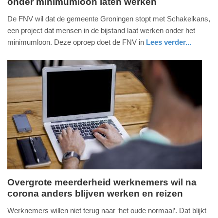
onder minimumloon laten werken
donderdag,
24.
De FNV wil dat de gemeente Groningen stopt met Schakelkans,
september
een project dat mensen in de bijstand laat werken onder het
2020
minimumloon. Deze oproep doet de FNV in
Lees verder...
-
nieuws
groningen
08:54
Update:
09-
04-
2025
09:10
Overgrote meerderheid werknemers wil na
corona anders blijven werken en reizen
maandag,
20.
Werknemers willen niet terug naar ‘het oude normaal’. Dat blijkt
juli