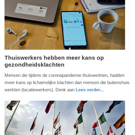
09-
04-
2025
09:10
Thuiswerkers hebben meer kans op
gezondheidsklachten
donderdag,
9.
Mensen die tijdens de coronapandemie thuiswerkten, hadden
februari
meer kans op lichamelijke klachten dan mensen die buitenshuis
2023
werkten (locatiewerkers). Denk aan
Lees verder...
-
buitenland
utrecht
14:10
Update:
09-
04-