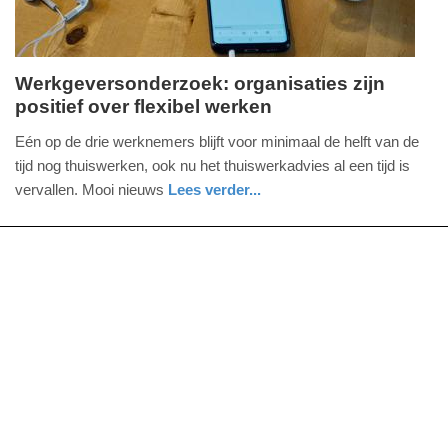
Werkgeversonderzoek: organisaties zijn
positief over flexibel werken
maandag,
27.
Eén op de drie werknemers blijft voor minimaal de helft van de
juni
tijd nog thuiswerken, ook nu het thuiswerkadvies al een tijd is
2022
vervallen. Mooi nieuws
Lees verder...
-
nieuws
zuid-
09:25
holland
Update:
09-
04-
2025
09:10