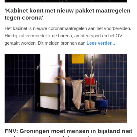
'Kabinet komt met nieuw pakket maatregelen
tegen corona'
maandag,
12.
Het kabinet is nieuwe coronamaatregelen aan het voorbereiden.
oktober
Hierbij zal vermoedelijk de horeca, amateursport en het OV
2020
geraakt worden. Dit melden bronnen aan
Lees verder...
-
gezondheid
zuid-
21:13
holland
Update:
09-
04-
2025
09:10
FNV: Groningen moet mensen in bijstand niet