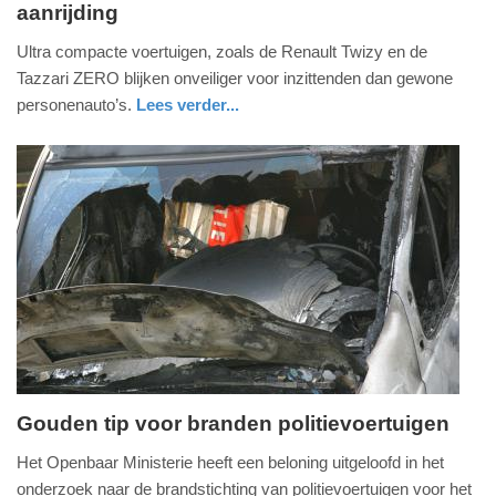
aanrijding
woensdag,
4.
Ultra compacte voertuigen, zoals de Renault Twizy en de
juni
Tazzari ZERO blijken onveiliger voor inzittenden dan gewone
2014
personenauto’s.
Lees verder...
-
auto
10:09
Update:
09-
04-
2025
09:10
Gouden tip voor branden politievoertuigen
zaterdag,
Het Openbaar Ministerie heeft een beloning uitgeloofd in het
21.
onderzoek naar de brandstichting van politievoertuigen voor het