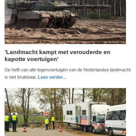
09-
04-
2025
09:10
'Landmacht kampt met verouderde en
kapotte voertuigen'
zaterdag,
26.
De helft van alle legervoertuigen van de Nederlandse landmacht
maart
is niet bruikbaar.
Lees verder...
2016
nieuws
noord-
-
holland
10:43
Update:
09-
04-
2025