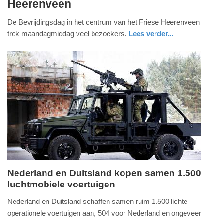
Heerenveen
mei
2025
De Bevrijdingsdag in het centrum van het Friese Heerenveen
-
trok maandagmiddag veel bezoekers.
Lees verder...
17:26
Update:
05-
05-
2025
17:46
Nederland en Duitsland kopen samen 1.500
luchtmobiele voertuigen
woensdag,
12.
Nederland en Duitsland schaffen samen ruim 1.500 lichte
juli
operationele voertuigen aan, 504 voor Nederland en ongeveer