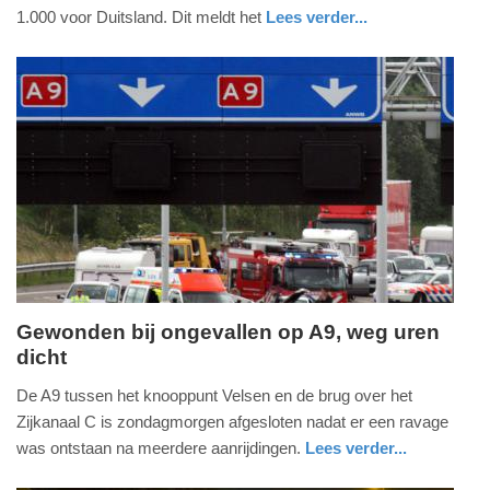
2023
1.000 voor Duitsland. Dit meldt het
Lees verder...
-
nieuws
zuid-
defensie
17:04
holland
Update:
09-
04-
2025
09:10
Gewonden bij ongevallen op A9, weg uren
dicht
zondag,
8.
De A9 tussen het knooppunt Velsen en de brug over het
oktober
Zijkanaal C is zondagmorgen afgesloten nadat er een ravage
2017
was ontstaan na meerdere aanrijdingen.
Lees verder...
-
nieuws
noord-
politie
12:03