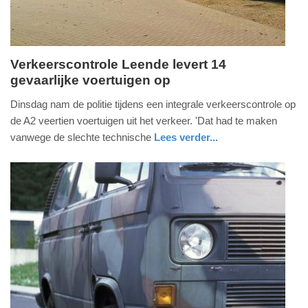
09:10
Verkeerscontrole Leende levert 14
gevaarlijke voertuigen op
dinsdag,
24.
Dinsdag nam de politie tijdens een integrale verkeerscontrole op
november
de A2 veertien voertuigen uit het verkeer. 'Dat had te maken
2015
vanwege de slechte technische
Lees verder...
-
noord-
politie
19:51
brabant
Update:
09-
04-
2025
09:10