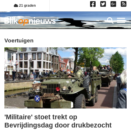
Overslaan
21 graden
en
naar
Toggl
de
inhoud
gaan
voertuigen
'Militaire' stoet trekt op
maandag,
Bevrijdingsdag door drukbezocht
5.