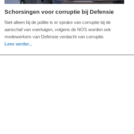
Schorsingen voor corruptie bij Defensie
woensdag,
Niet alleen bij de politie is er sprake van corruptie bij de
15.
aanschaf van voertuigen, volgens de NOS worden ook
oktober
medewerkers van Defensie verdacht van corruptie.
2014
Lees verder...
-
zuid-
19:19
holland
Update:
09-
04-
2025
09:10