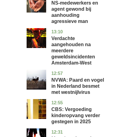
NS-medewerkers en
agent gewond bij
aanhouding
agressieve man
13:10
noord-
nieuws
holland
Verdachte
aangehouden na
meerdere
geweldsincidenten
Amsterdam-West
12:57
utrecht
nieuws
NVWA: Paard en vogel
in Nederland besmet
met westnijlvirus
12:55
zuid-
economie
holland
CBS: Vergoeding
kinderopvang verder
gestegen in 2025
12:31
utrecht
nieuws