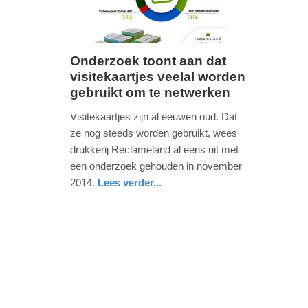
Onderzoek toont aan dat
visitekaartjes veelal worden
vrijdag,
gebruikt om te netwerken
11.
september
Visitekaartjes zijn al eeuwen oud. Dat
2015
ze nog steeds worden gebruikt, wees
-
drukkerij Reclameland al eens uit met
15:03
een onderzoek gehouden in november
2014.
Lees verder...
Update:
drenthe
09-
04-
2025
09:10