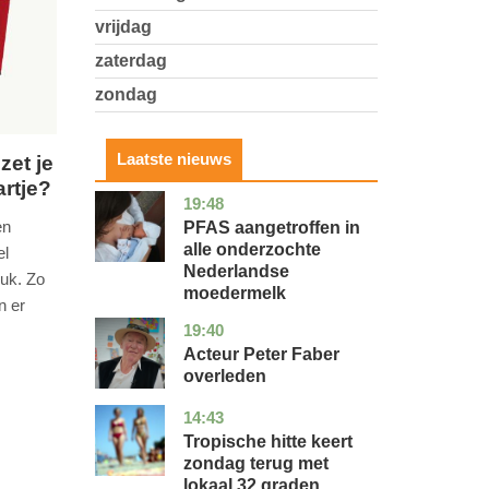
vrijdag
zaterdag
zondag
Laatste nieuws
zet je
artje?
19:48
utrecht
gezondheid
en
PFAS aangetroffen in
alle onderzochte
el
Nederlandse
ruk. Zo
moedermelk
n er
19:40
noord-
glossy
holland
Acteur Peter Faber
overleden
14:43
utrecht
nieuws
Tropische hitte keert
zondag terug met
lokaal 32 graden