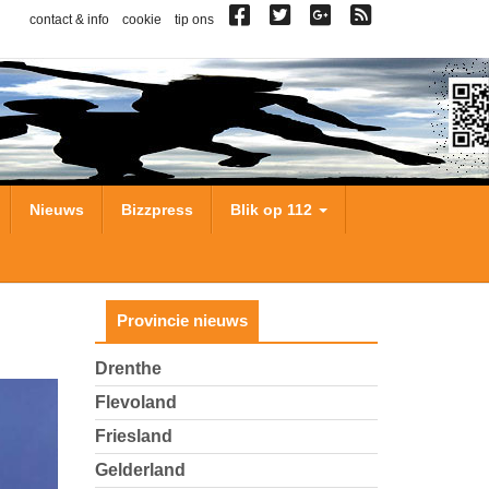
contact & info
cookie
tip ons
Nieuws
Bizzpress
Blik op 112
Provincie nieuws
Drenthe
Flevoland
Friesland
Gelderland