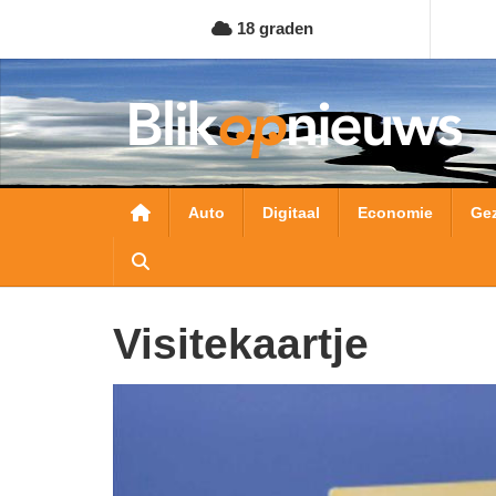
Overslaan
18 graden
en
naar
de
inhoud
gaan
Hoofdnavigatie
Auto
Digitaal
Economie
Ge
visitekaartje