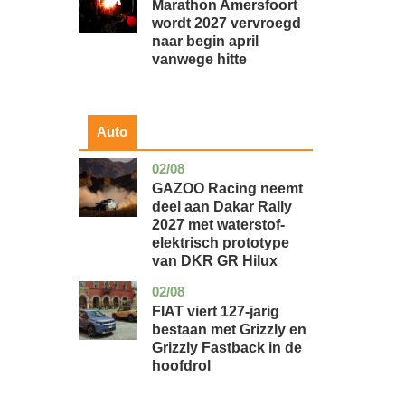
Marathon Amersfoort
wordt 2027 vervroegd
naar begin april
vanwege hitte
Auto
02/08
auto
GAZOO Racing neemt
deel aan Dakar Rally
2027 met waterstof-
elektrisch prototype
van DKR GR Hilux
02/08
auto
FIAT viert 127-jarig
bestaan met Grizzly en
Grizzly Fastback in de
hoofdrol