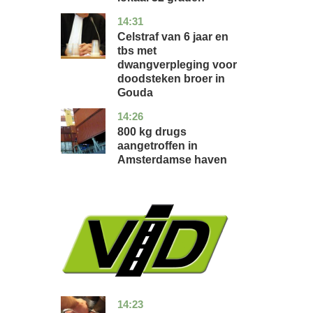
14:31
zuid-
nieuws
holland
Celstraf van 6 jaar en
tbs met
dwangverpleging voor
doodsteken broer in
Gouda
14:26
noord-
nieuws
holland
800 kg drugs
aangetroffen in
Amsterdamse haven
14:23
flevoland
nieuws