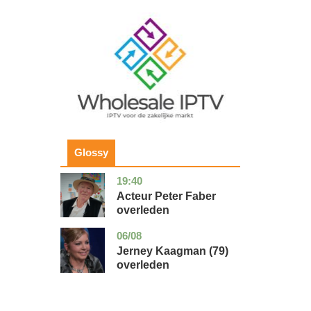
Image
Glossy
19:40
noord-
glossy
holland
Acteur Peter Faber
overleden
06/08
noord-
glossy
holland
Jerney Kaagman (79)
overleden