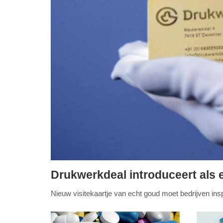
Drukwerkdeal introduceert als e
woensdag,
Nieuw visitekaartje van echt goud moet bedrijven in
3.
juni
2026