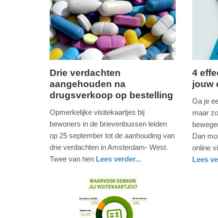
-
15:53
Update:
03-
06-
Drie verdachten
4 eff
2026
aangehouden na
jouw 
donderdag,
maanda
17:11
drugsverkoop op bestelling
2.
9.
Ga je e
oktober
septem
Opmerkelijke visitekaartjes bij
maar zo
2025
2019
bewoners in de brievenbussen leiden
bewegen
-
-
op 25 september tot de aanhouding van
Dan moe
14:04
17:54
drie verdachten in Amsterdam- West.
online v
Twee van hen
Lees verder...
Lees ve
Update:
Update:
nieuws
noord-
politie
nieuws
overijsse
02-
09-
holland
10-
04-
2025
2025
14:05
09:10