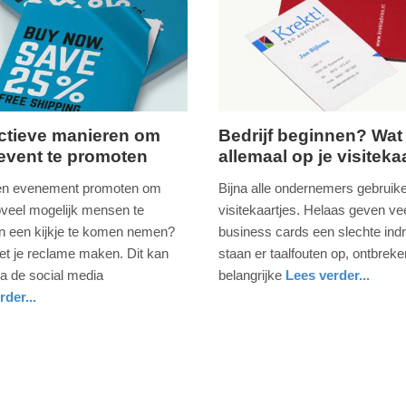
ectieve manieren om
Bedrijf beginnen? Wat 
event te promoten
allemaal op je visiteka
g,
donderdag,
15.
en evenement promoten om
Bijna alle ondernemers gebruik
ber
juni
veel mogelijk mensen te
visitekaartjes. Helaas geven ve
2017
 een kijkje te komen nemen?
business cards een slechte ind
-
t je reclame maken. Dit kan
staan er taalfouten op, ontbreke
22:28
ia de social media
belangrijke
Lees verder...
nieuws
groningen
rder...
Update:
l
09-
04-
2025
09:10