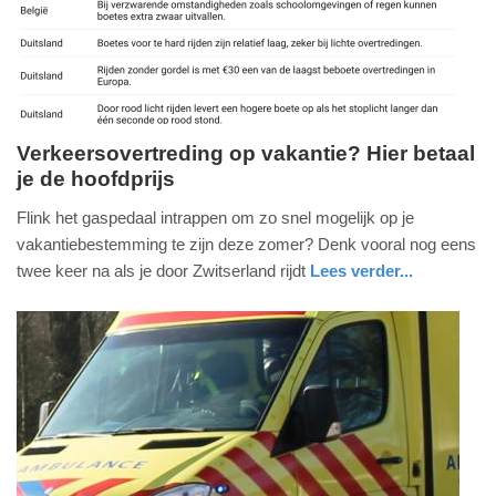
03-
2026
19:02
Verkeersovertreding op vakantie? Hier betaal
je de hoofdprijs
dinsdag,
8.
Flink het gaspedaal intrappen om zo snel mogelijk op je
juli
vakantiebestemming te zijn deze zomer? Denk vooral nog eens
2025
twee keer na als je door Zwitserland rijdt
Lees verder...
-
auto
noord-
11:19
holland
Update:
08-
07-
2025
18:47