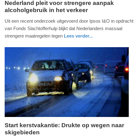
Nederland pleit voor strengere aanpak
alcoholgebruik in het verkeer
maandag,
10.
Uit een recent onderzoek uitgevoerd door Ipsos I&O in opdracht
februari
van Fonds Slachtofferhulp blijkt dat Nederlanders massaal
2025
strengere maatregelen tegen
Lees verder...
-
nieuws
utrecht
11:56
Update:
09-
04-
2025
09:10
Start kerstvakantie: Drukte op wegen naar
skigebieden
woensdag,