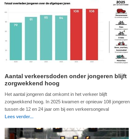
Update:
28-
05-
2026
20:43
Aantal verkeersdoden onder jongeren blijft
zorgwekkend hoog
woensdag,
22.
Het aantal jongeren dat omkomt in het verkeer blijft
april
zorgwekkend hoog. In 2025 kwamen er opnieuw 108 jongeren
2026
tussen de 12 en 24 jaar om bij een verkeersongeval
-
Lees verder...
09:42
nieuws
noord-
holland
Update: