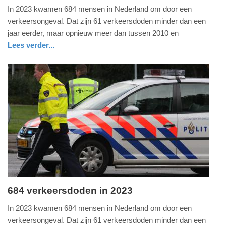
woensdag,
In 2023 kwamen 684 mensen in Nederland om door een
10.
verkeersongeval. Dat zijn 61 verkeersdoden minder dan een
april
jaar eerder, maar opnieuw meer dan tussen 2010 en
2024
Lees verder...
-
nieuws
09:22
Update:
09-
04-
2025
09:10
684 verkeersdoden in 2023
woensdag,
In 2023 kwamen 684 mensen in Nederland om door een
10.
verkeersongeval. Dat zijn 61 verkeersdoden minder dan een