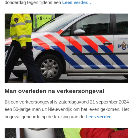
donderdag tegen tijdens een
Lees verder...
-
nieuws
noord-
politie
12:51
holland
Update:
09-
04-
2025
09:10
Man overleden na verkeersongeval
zondag,
Bij een verkeersongeval is zaterdagavond 21 september 2024
22.
een 59-jarige man uit Nieuwendijk om het leven gekomen. Het
september
ongeval gebeurde op de kruising van de
Lees verder...
2024
nieuws
noord-
politie
-
brabant
18:13