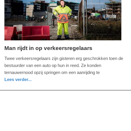
04-
2025
09:10
Man rijdt in op verkeersregelaars
donderdag,
Twee verkeersregelaars zijn gisteren erg geschrokken toen de
1.
bestuurder van een auto op hun in reed. Ze konden
augustus
ternauwernood opzij springen om een aanrijding te
2024
Lees verder...
-
nieuws
noord-
politie
13:31
brabant
Update:
09-
04-
2025