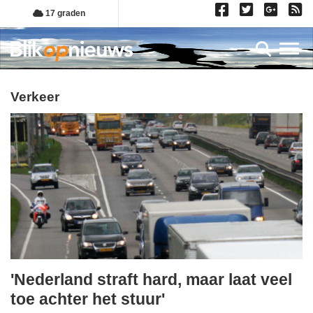
Overslaan
17 graden
en
naar
Toggl
de
inhoud
gaan
verkeer
'Nederland straft hard, maar laat veel
woensdag,
toe achter het stuur'
15.