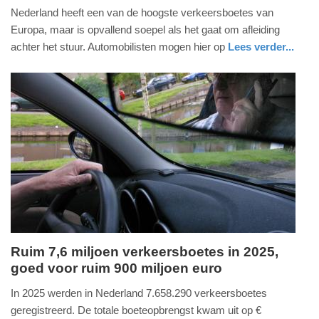
Nederland heeft een van de hoogste verkeersboetes van
juli
Europa, maar is opvallend soepel als het gaat om afleiding
2026
achter het stuur. Automobilisten mogen hier op
Lees verder...
-
11:24
Update:
15-
07-
2026
11:28
Ruim 7,6 miljoen verkeersboetes in 2025,
goed voor ruim 900 miljoen euro
vrijdag,
12.
In 2025 werden in Nederland 7.658.290 verkeersboetes
juni
geregistreerd. De totale boeteopbrengst kwam uit op €