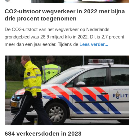
CO2-uitstoot wegverkeer in 2022 met bijna
drie procent toegenomen
maandag,
15.
De CO2-uitstoot van het wegverkeer op Nederlands
april
grondgebied was 26,9 miljard kilo in 2022. Dit is 2,7 procent
2024
meer dan een jaar eerder. Tijdens de
Lees verder...
-
nieuws
zuid-
09:13
holland
Update:
09-
04-
2025
09:10
684 verkeersdoden in 2023