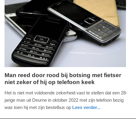
16:58
Update:
09-
04-
2025
09:10
Man reed door rood bij botsing met fietser
niet zeker of hij op telefoon keek
donderdag,
1.
Het is niet met voldoende zekerheid vast te stellen dat een 28-
februari
jarige man uit Deurne in oktober 2022 met zijn telefoon bezig
2024
was toen hij met zijn bestelbus op
Lees verder...
-
nieuws
noord-
17:25
brabant
Update: