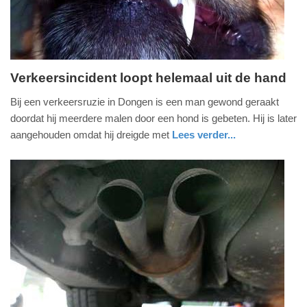
Verkeersincident loopt helemaal uit de hand
vrijdag,
Bij een verkeersruzie in Dongen is een man gewond geraakt
24.
doordat hij meerdere malen door een hond is gebeten. Hij is later
mei
aangehouden omdat hij dreigde met
Lees verder...
2024
nieuws
noord-
politie
-
brabant
10:06
Update:
09-
04-
2025
09:10