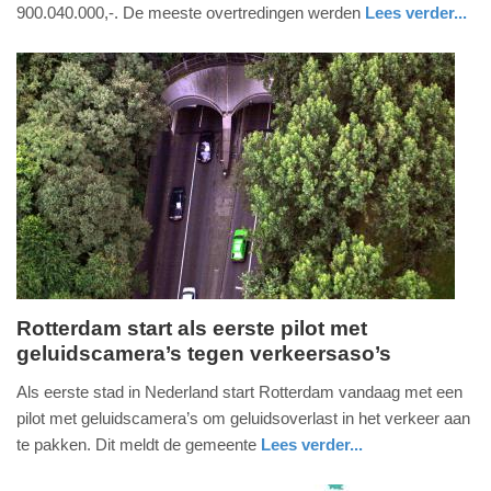
2026
900.040.000,-. De meeste overtredingen werden
Lees verder...
-
nieuws
noord-
11:30
holland
Update:
12-
06-
2026
11:32
Rotterdam start als eerste pilot met
geluidscamera’s tegen verkeersaso’s
donderdag,
28.
Als eerste stad in Nederland start Rotterdam vandaag met een
mei
pilot met geluidscamera’s om geluidsoverlast in het verkeer aan
2026
te pakken. Dit meldt de gemeente
Lees verder...
-
nieuws
zuid-
20:36
holland