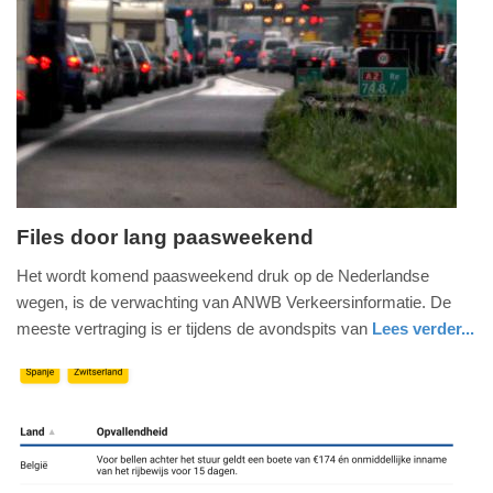
22-
04-
2026
09:46
Files door lang paasweekend
maandag,
Het wordt komend paasweekend druk op de Nederlandse
30.
wegen, is de verwachting van ANWB Verkeersinformatie. De
maart
meeste vertraging is er tijdens de avondspits van
Lees verder...
2026
nieuws
zuid-
-
holland
18:59
Update:
30-