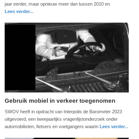
april
jaar eerder, maar opnieuw meer dan tussen 2010 en
2024
Lees verder...
-
nieuws
zuid-
09:20
holland
Update:
09-
04-
2025
09:10
Gebruik mobiel in verkeer toegenomen
dinsdag,
SWOV heeft in opdracht van Interpolis de Barometer 2023
2.
uitgevoerd, een tweejaarlijks vragenlijstonderzoek onder
april
automobilisten, fietsers en voetgangers waarin
Lees verder...
2024
nieuws
utrecht
-