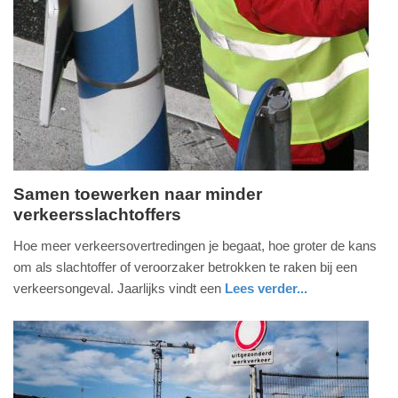
Update:
09-
04-
2025
09:10
Samen toewerken naar minder
verkeersslachtoffers
maandag,
2.
Hoe meer verkeersovertredingen je begaat, hoe groter de kans
september
om als slachtoffer of veroorzaker betrokken te raken bij een
2024
verkeersongeval. Jaarlijks vindt een
Lees verder...
-
nieuws
limburg
12:43
Update:
09-