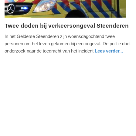
Twee doden bij verkeersongeval Steenderen
woensdag,
In het Gelderse Steenderen zijn woensdagochtend twee
28.
personen om het leven gekomen bij een ongeval. De politie doet
mei
onderzoek naar de toedracht van het incident
Lees verder...
2025
nieuws
gelderland
politie
-
10:40
Update:
28-
05-
2025
10:41