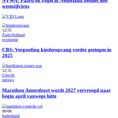
NVWA: Paard en vogel in Nederland besmet met
westnijlvirus
12:55
Zuid-Holland
economie
CBS: Vergoeding kinderopvang verder gestegen in
2025
12:31
Utrecht
nieuws
Marathon Amersfoort wordt 2027 vervroegd naar
begin april vanwege hitte
06/08
buitenland