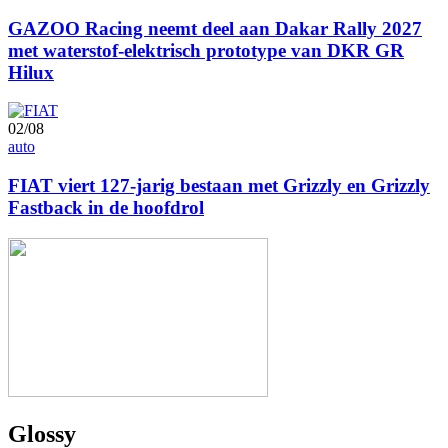
GAZOO Racing neemt deel aan Dakar Rally 2027
met waterstof-elektrisch prototype van DKR GR
Hilux
02/08
auto
FIAT viert 127-jarig bestaan met Grizzly en Grizzly
Fastback in de hoofdrol
Image
Glossy