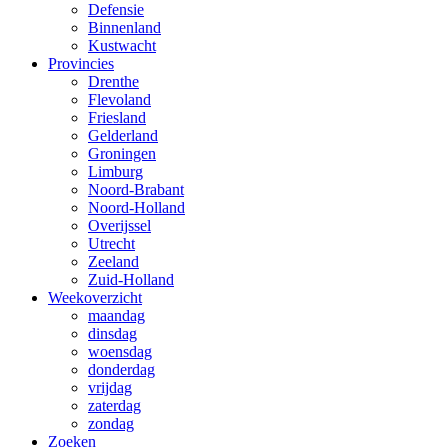
Defensie
Binnenland
Kustwacht
Provincies
Drenthe
Flevoland
Friesland
Gelderland
Groningen
Limburg
Noord-Brabant
Noord-Holland
Overijssel
Utrecht
Zeeland
Zuid-Holland
Weekoverzicht
maandag
dinsdag
woensdag
donderdag
vrijdag
zaterdag
zondag
Zoeken