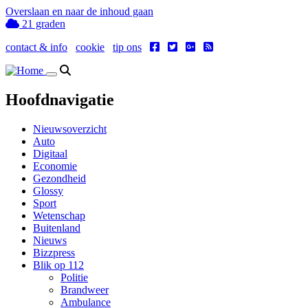
Overslaan en naar de inhoud gaan
21 graden
contact & info
cookie
tip ons
Toggle navigation
Hoofdnavigatie
Nieuwsoverzicht
Auto
Digitaal
Economie
Gezondheid
Glossy
Sport
Wetenschap
Buitenland
Nieuws
Bizzpress
Blik op 112
Politie
Brandweer
Ambulance