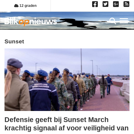
Overslaan
12 graden
en
naar
Toggl
de
inhoud
gaan
sunset
Defensie geeft bij Sunset March
vrijdag,
krachtig signaal af voor veiligheid van
26.