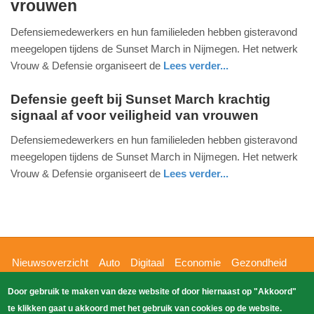
vrouwen
september
2025
Defensiemedewerkers en hun familieleden hebben gisteravond
-
meegelopen tijdens de Sunset March in Nijmegen. Het netwerk
12:51
Vrouw & Defensie organiseert de
Lees verder...
Defensie geeft bij Sunset March krachtig
Update:
signaal af voor veiligheid van vrouwen
26-
vrijdag,
09-
26.
Defensiemedewerkers en hun familieleden hebben gisteravond
2025
september
meegelopen tijdens de Sunset March in Nijmegen. Het netwerk
12:53
2025
Vrouw & Defensie organiseert de
Lees verder...
-
nieuws
12:51
Update:
26-
Hoofdnavigatie
Nieuwsoverzicht
Auto
Digitaal
Economie
Gezondheid
09-
Glossy
Sport
Wetenschap
Buitenland
Nieuws
2025
Door gebruik te maken van deze website of door hiernaast op "Akkoord"
Bizzpress
Blik op 112
Provincies
Weekoverzicht
12:53
te klikken gaat u akkoord met het gebruik van cookies op de website.
Copyright Blik Op Nieuws 2026
gehost
Zoeken