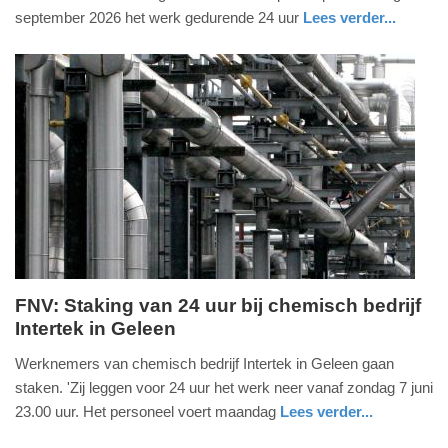
2026
september 2026 het werk gedurende 24 uur
Lees verder...
-
nieuws
utrecht
14:31
Update:
31-
07-
2026
16:19
FNV: Staking van 24 uur bij chemisch bedrijf
Intertek in Geleen
vrijdag,
5.
Werknemers van chemisch bedrijf Intertek in Geleen gaan
juni
staken. 'Zij leggen voor 24 uur het werk neer vanaf zondag 7 juni
2026
23.00 uur. Het personeel voert maandag
Lees verder...
-
nieuws
limburg