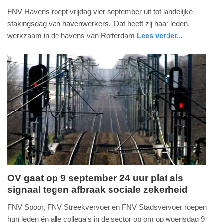
3.
FNV Havens roept vrijdag vier september uit tot landelijke
augustus
stakingsdag van havenwerkers. 'Dat heeft zij haar leden,
2026
werkzaam in de havens van Rotterdam
Lees verder...
-
nieuws
noord-
16:20
holland
Update:
03-
08-
2026
16:23
OV gaat op 9 september 24 uur plat als
signaal tegen afbraak sociale zekerheid
vrijdag,
31.
FNV Spoor, FNV Streekvervoer en FNV Stadsvervoer roepen
juli
hun leden én alle collega's in de sector op om op woensdag 9