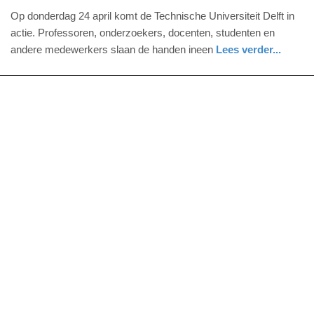
april
Op donderdag 24 april komt de Technische Universiteit Delft in
2025
actie. Professoren, onderzoekers, docenten, studenten en
-
andere medewerkers slaan de handen ineen
Lees verder...
11:19
nieuws
zuid-
holland
Update:
19-
04-
2025
11:22