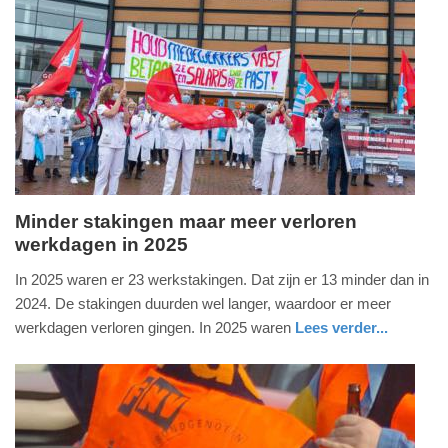
20-
05-
2026
16:09
Minder stakingen maar meer verloren
werkdagen in 2025
woensdag,
29.
In 2025 waren er 23 werkstakingen. Dat zijn er 13 minder dan in
april
2024. De stakingen duurden wel langer, waardoor er meer
2026
werkdagen verloren gingen. In 2025 waren
Lees verder...
-
nieuws
zuid-
09:03
holland
Update:
29-