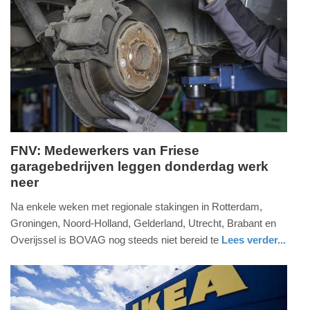
09-
04-
2025
09:10
FNV: Medewerkers van Friese
garagebedrijven leggen donderdag werk
dinsdag,
neer
25.
februari
Na enkele weken met regionale stakingen in Rotterdam,
2025
Groningen, Noord-Holland, Gelderland, Utrecht, Brabant en
-
Overijssel is BOVAG nog steeds niet bereid te
Lees verder...
10:42
nieuws
friesland
Update:
09-