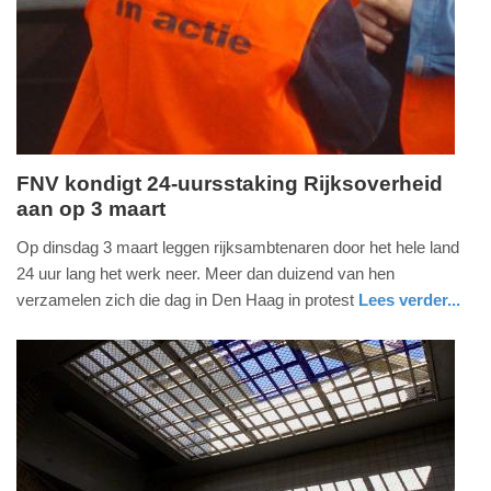
04-
2026
09:05
FNV kondigt 24-uursstaking Rijksoverheid
aan op 3 maart
zondag,
1.
Op dinsdag 3 maart leggen rijksambtenaren door het hele land
maart
24 uur lang het werk neer. Meer dan duizend van hen
2026
verzamelen zich die dag in Den Haag in protest
Lees verder...
-
nieuws
zuid-
09:59
holland
Update:
01-
03-
2026