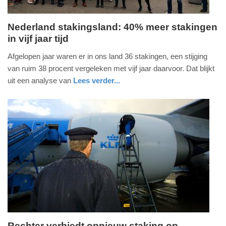
Nederland stakingsland: 40% meer stakingen
in vijf jaar tijd
donderdag,
28.
Afgelopen jaar waren er in ons land 36 stakingen, een stijging
augustus
van ruim 38 procent vergeleken met vijf jaar daarvoor. Dat blijkt
2025
uit een analyse van
Lees verder...
-
nieuws
noord-
13:36
holland
Update:
28-
08-
2025
13:39
Rechter verbiedt opnieuw staking op