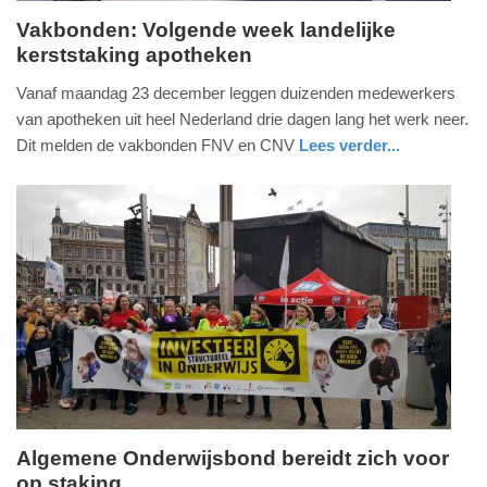
Vakbonden: Volgende week landelijke
kerststaking apotheken
dinsdag,
17.
Vanaf maandag 23 december leggen duizenden medewerkers
december
van apotheken uit heel Nederland drie dagen lang het werk neer.
2024
Dit melden de vakbonden FNV en CNV
Lees verder...
-
nieuws
noord-
22:46
holland
Update:
09-
04-
2025
09:10
Algemene Onderwijsbond bereidt zich voor
op staking
donderdag,