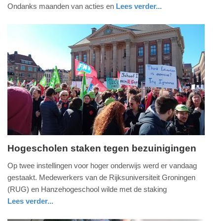
Ondanks maanden van acties en
Lees verder...
-
13:32
Update:
09-
04-
2025
09:10
Hogescholen staken tegen bezuinigingen
dinsdag,
Op twee instellingen voor hoger onderwijs werd er vandaag
18.
gestaakt. Medewerkers van de Rijksuniversiteit Groningen
maart
(RUG) en Hanzehogeschool wilde met de staking
2025
Lees verder...
-
nieuws
groningen
19:13