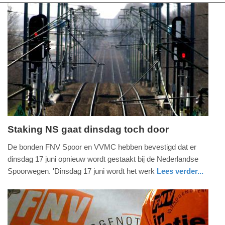
Staking NS gaat dinsdag toch door
maandag,
De bonden FNV Spoor en VVMC hebben bevestigd dat er
16.
dinsdag 17 juni opnieuw wordt gestaakt bij de Nederlandse
juni
Spoorwegen. 'Dinsdag 17 juni wordt het werk
Lees verder...
2025
nieuws
noord-
-
holland
15:25