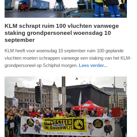
KLM schrapt ruim 100 vluchten vanwege
staking grondpersoneel woensdag 10
dinsdag,
september
9.
september
KLM heeft voor woensdag 10 september ruim 100 geplande
2025
vluchten moeten schrappen vanwege een staking van het KLM-
-
grondpersoneel op Schiphol morgen.
Lees verder...
17:31
nieuws
noord-
holland
Update:
09-
09-
2025
22:09