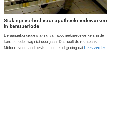
Stakingsverbod voor apotheekmedewerkers
in kerstperiode
vrijdag,
20.
De aangekondigde staking van apotheekmedewerkers in de
december
kerstperiode mag niet doorgaan. Dat heeft de rechtbank
2024
Midden-Nederland beslist in een kort geding dat
Lees verder...
-
nieuws
utrecht
12:22
Update:
09-
04-
2025
09:10