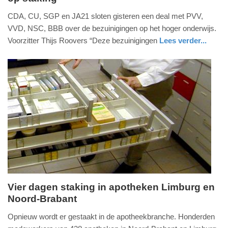
12.
CDA, CU, SGP en JA21 sloten gisteren een deal met PVV,
december
VVD, NSC, BBB over de bezuinigingen op het hoger onderwijs.
2024
Voorzitter Thijs Roovers “Deze bezuinigingen
Lees verder...
-
nieuws
zuid-
14:05
holland
Update:
09-
04-
2025
09:10
Vier dagen staking in apotheken Limburg en
Noord-Brabant
donderdag,
21.
Opnieuw wordt er gestaakt in de apotheekbranche. Honderden
november