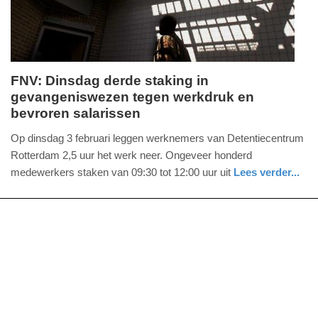
10:01
FNV: Dinsdag derde staking in
gevangeniswezen tegen werkdruk en
maandag,
bevroren salarissen
2.
februari
Op dinsdag 3 februari leggen werknemers van Detentiecentrum
2026
Rotterdam 2,5 uur het werk neer. Ongeveer honderd
-
medewerkers staken van 09:30 tot 12:00 uur uit
Lees verder...
18:31
nieuws
zuid-
holland
Update:
02-
02-
2026
18:33