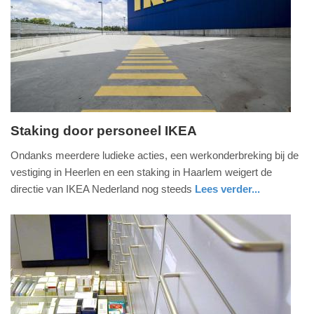
04-
2025
09:10
Staking door personeel IKEA
maandag,
Ondanks meerdere ludieke acties, een werkonderbreking bij de
10.
vestiging in Heerlen en een staking in Haarlem weigert de
februari
directie van IKEA Nederland nog steeds
Lees verder...
2025
nieuws
groningen
-
12:33
Update:
09-
04-