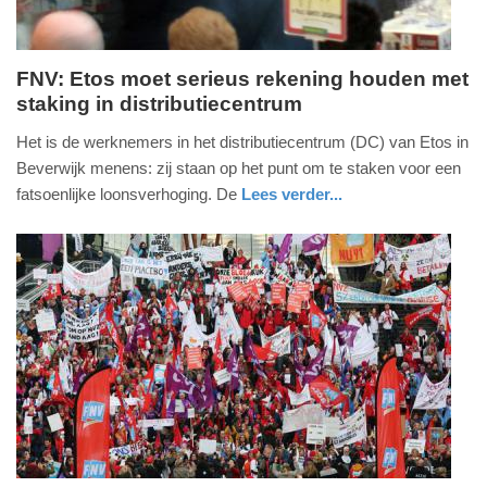
FNV: Etos moet serieus rekening houden met
staking in distributiecentrum
vrijdag,
2.
Het is de werknemers in het distributiecentrum (DC) van Etos in
mei
Beverwijk menens: zij staan op het punt om te staken voor een
2025
fatsoenlijke loonsverhoging. De
Lees verder...
-
nieuws
utrecht
08:27
Update:
02-
05-
2025
08:30