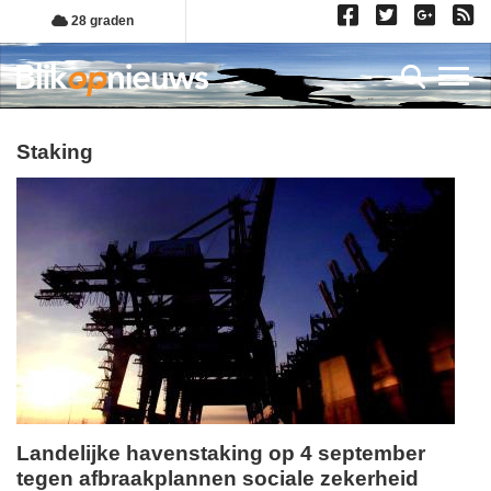
Overslaan
28 graden
en
naar
Toggl
de
inhoud
gaan
staking
Landelijke havenstaking op 4 september
tegen afbraakplannen sociale zekerheid
maandag,