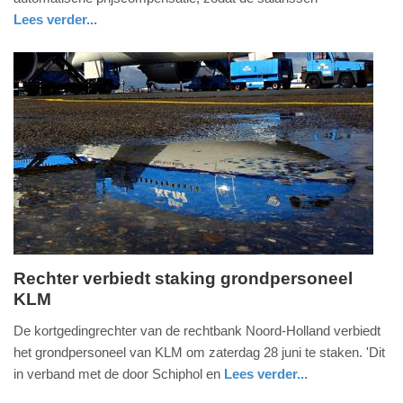
-
Lees verder...
20:34
nieuws
noord-
holland
Update:
02-
07-
2025
20:37
Rechter verbiedt staking grondpersoneel
KLM
zaterdag,
28.
De kortgedingrechter van de rechtbank Noord-Holland verbiedt
juni
het grondpersoneel van KLM om zaterdag 28 juni te staken. 'Dit
2025
in verband met de door Schiphol en
Lees verder...
-
nieuws
noord-