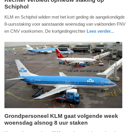
Schiphol
zaterdag,
5.
KLM en Schiphol wilden met het kort geding de aangekondigde
juli
8-uursstaking voor aanstaande woensdag van vakbonden FNV
2025
en CNV voorkomen. De kortgedingrechter
Lees verder...
-
nieuws
noord-
18:22
holland
Update:
05-
07-
2025
18:25
Grondpersoneel KLM gaat volgende week
woensdag alsnog 8 uur staken
donderdag,
3.