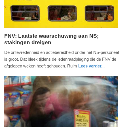
17:04
FNV: Laatste waarschuwing aan NS;
stakingen dreigen
vrijdag,
30.
De ontevredenheid en actiebereidheid onder het NS-personeel
mei
is groot. Dat bleek tijdens de ledenraadpleging die de FNV de
2025
afgelopen weken heeft gehouden. Ruim
Lees verder...
-
nieuws
utrecht
19:41
Update:
30-
05-
2025
19:44