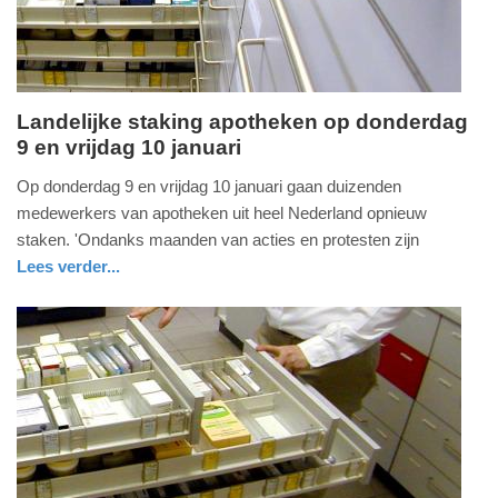
2025
09:10
Landelijke staking apotheken op donderdag
9 en vrijdag 10 januari
vrijdag,
3.
Op donderdag 9 en vrijdag 10 januari gaan duizenden
januari
medewerkers van apotheken uit heel Nederland opnieuw
2025
staken. 'Ondanks maanden van acties en protesten zijn
-
Lees verder...
14:12
nieuws
noord-
holland
Update:
09-
04-
2025
09:10