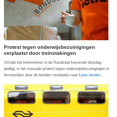
Update:
16-
06-
2025
15:28
Protest tegen onderwijsbezuinigingen
verplaatst door treinstakingen
maandag,
9.
Omdat het treinverkeer in de Randstad komende dinsdag
juni
platligt, is het massale protest tegen onderwijsbezuinigingen in
2025
Amsterdam door de bonden verplaatst naar
Lees verder...
-
nieuws
noord-
11:19
holland
Update:
09-
06-
2025