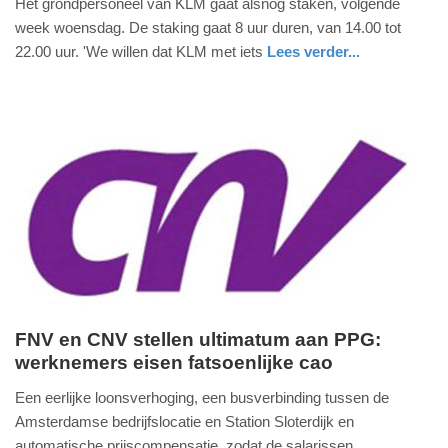
Het grondpersoneel van KLM gaat alsnog staken, volgende
juli
week woensdag. De staking gaat 8 uur duren, van 14.00 tot
2025
22.00 uur. 'We willen dat KLM met iets
Lees verder...
-
nieuws
noord-
17:13
holland
Update:
03-
07-
2025
17:14
FNV en CNV stellen ultimatum aan PPG:
werknemers eisen fatsoenlijke cao
woensdag,
2.
Een eerlijke loonsverhoging, een busverbinding tussen de
juli
Amsterdamse bedrijfslocatie en Station Sloterdijk en
2025
automatische prijscompensatie, zodat de salarissen