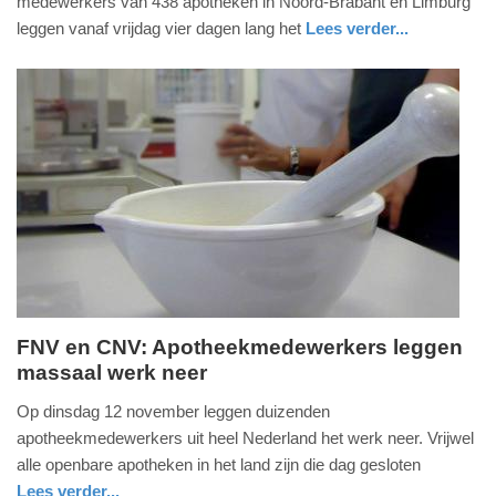
medewerkers van 438 apotheken in Noord-Brabant en Limburg
2024
leggen vanaf vrijdag vier dagen lang het
Lees verder...
-
nieuws
limburg
13:23
Update:
09-
04-
2025
09:10
FNV en CNV: Apotheekmedewerkers leggen
massaal werk neer
donderdag,
7.
Op dinsdag 12 november leggen duizenden
november
apotheekmedewerkers uit heel Nederland het werk neer. Vrijwel
2024
alle openbare apotheken in het land zijn die dag gesloten
-
Lees verder...