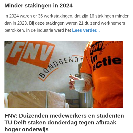
Minder stakingen in 2024
dinsdag,
In 2024 waren er 36 werkstakingen, dat zijn 16 stakingen minder
29.
dan in 2023. Bij deze stakingen waren 21 duizend werknemers
april
betrokken. In de industrie werd het
Lees verder...
2025
nieuws
zuid-
-
holland
09:34
Update:
29-
04-
2025
09:36
FNV: Duizenden medewerkers en studenten
TU Delft staken donderdag tegen afbraak
zaterdag,
hoger onderwijs
19.