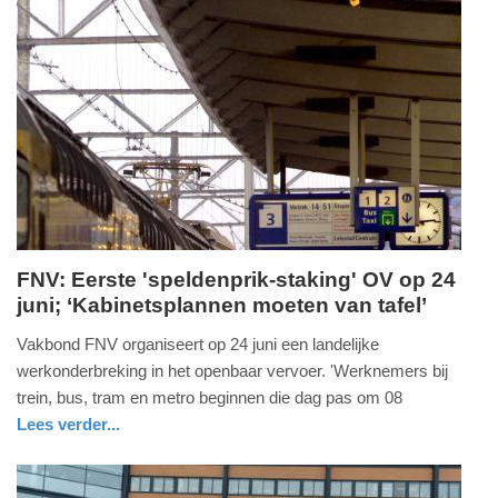
18:47
Update:
05-
06-
2026
18:49
FNV: Eerste 'speldenprik-staking' OV op 24
juni; ‘Kabinetsplannen moeten van tafel’
woensdag,
20.
Vakbond FNV organiseert op 24 juni een landelijke
mei
werkonderbreking in het openbaar vervoer. 'Werknemers bij
2026
trein, bus, tram en metro beginnen die dag pas om 08
-
Lees verder...
15:51
nieuws
utrecht
Update: