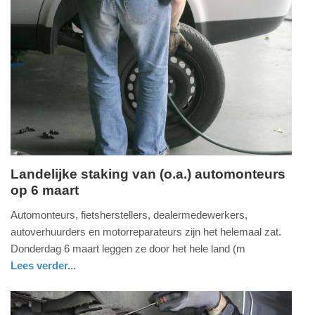
Update:
11-
04-
2025
18:21
Landelijke staking van (o.a.) automonteurs
op 6 maart
zaterdag,
1.
Automonteurs, fietsherstellers, dealermedewerkers,
maart
autoverhuurders en motorreparateurs zijn het helemaal zat.
2025
Donderdag 6 maart leggen ze door het hele land (m
-
Lees verder...
09:07
nieuws
zuid-
holland
Update: