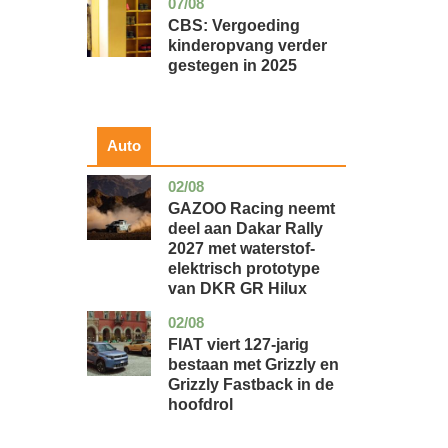
07/08
zuid-
economie
holland
CBS: Vergoeding
kinderopvang verder
gestegen in 2025
Auto
02/08
auto
GAZOO Racing neemt
deel aan Dakar Rally
2027 met waterstof-
elektrisch prototype
van DKR GR Hilux
02/08
auto
FIAT viert 127-jarig
bestaan met Grizzly en
Grizzly Fastback in de
hoofdrol