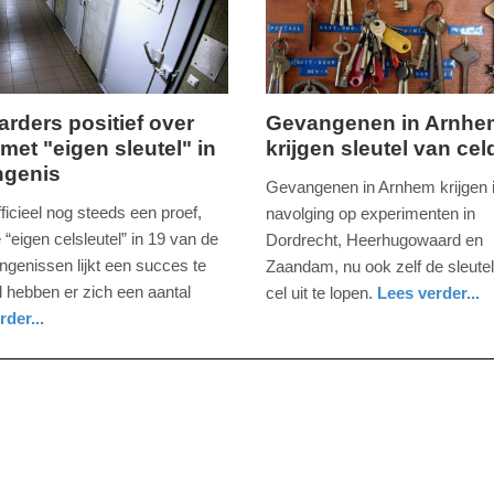
09:10
rders positief over
Gevangenen in Arnhe
 met "eigen sleutel" in
krijgen sleutel van cel
woensdag,
ngenis
12.
Gevangenen in Arnhem krijgen 
juli
fficieel nog steeds een proef,
navolging op experimenten in
2017
“eigen celsleutel” in 19 van de
Dordrecht, Heerhugowaard en
-
ngenissen lijkt een succes te
Zaandam, nu ook zelf de sleute
09:04
l hebben er zich een aantal
cel uit te lopen.
Lees verder...
nieuws
gelderland
rder...
Update:
09-
04-
2025
09:10