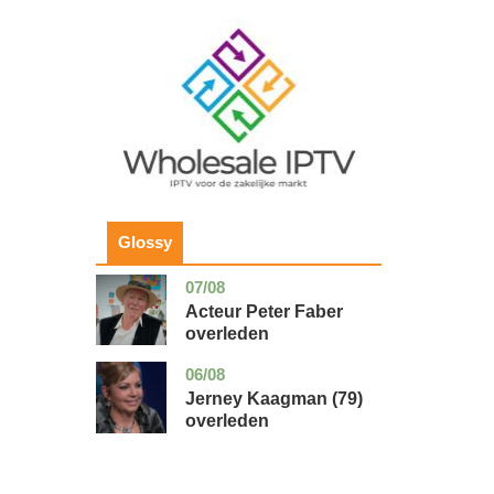
Image
Glossy
07/08
noord-
glossy
holland
Acteur Peter Faber
overleden
06/08
noord-
glossy
holland
Jerney Kaagman (79)
overleden