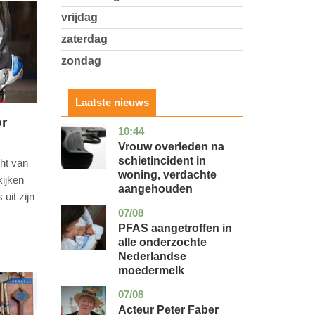
vrijdag
zaterdag
zondag
Laatste nieuws
or
10:44
zuid-
nieuws
holland
Vrouw overleden na
schietincident in
ht van
woning, verdachte
ijken
aangehouden
uit zijn
07/08
utrecht
gezondheid
PFAS aangetroffen in
alle onderzochte
Nederlandse
moedermelk
07/08
noord-
glossy
holland
Acteur Peter Faber