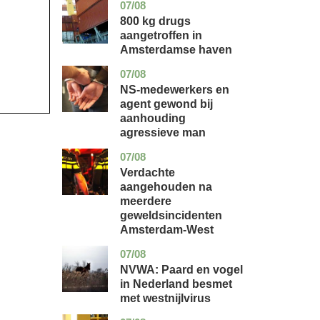
07/08
noord-
nieuws
holland
800 kg drugs
aangetroffen in
Amsterdamse haven
07/08
flevoland
nieuws
NS-medewerkers en
agent gewond bij
aanhouding
agressieve man
07/08
noord-
nieuws
holland
Verdachte
aangehouden na
meerdere
geweldsincidenten
Amsterdam-West
07/08
utrecht
nieuws
NVWA: Paard en vogel
in Nederland besmet
met westnijlvirus