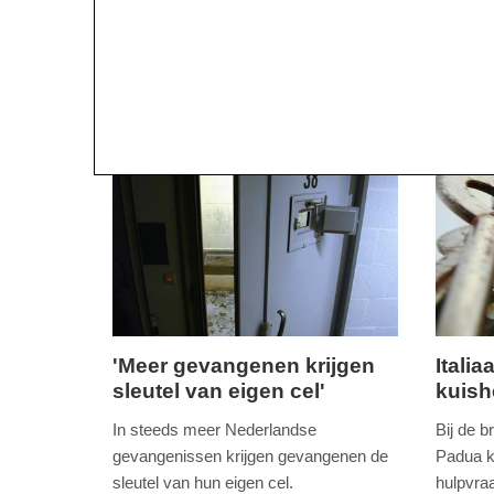
'Meer gevangenen krijgen
Itali
sleutel van eigen cel'
kuish
donderdag,
woensd
7.
20.
In steeds meer Nederlandse
Bij de b
juli
januari
gevangenissen krijgen gevangenen de
Padua k
2016
2016
sleutel van hun eigen cel.
hulpvra