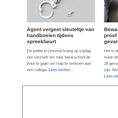
09:10
09:10
Agent vergeet sleuteltje van
Bewaa
handboeien tijdens
proef
vrijdag,
zondag,
spreekbeurt
geva
11.
8.
januari
oktober
De politie in Lemmer kreeg op vrijdag
Het is o
2019
2017
een verzoek om naar basisschool de
maar de 
-
-
Arke te gaan om hulp te verlenen aan
28 geva
19:59
11:45
een collega.
Lees verder...
zijn. We
nieuws
friesland
politie
Lees ve
Update:
Update:
nieuws
zuid-
09-
09-
holland
04-
04-
2025
2025
09:10
09:10