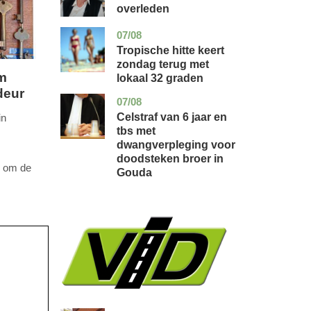
overleden
07/08
utrecht
nieuws
Tropische hitte keert
zondag terug met
m
lokaal 32 graden
deur
07/08
zuid-
nieuws
holland
Celstraf van 6 jaar en
in
tbs met
dwangverpleging voor
doodsteken broer in
l om de
Gouda