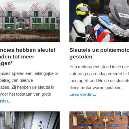
incies hebben sleutel
Sleutels uit politiemot
nden tot meer
gestolen
zondag,
ngen'
14.
Een motoragent stond in de nac
juli
ncies spelen een belangrijke rol
zaterdag op zondag vreemd te k
2019
epaling van nieuwe
toen op Strand Nulde de sleutels 
-
ties. Zij hebben de sleutel in
dienstmotor waren gestolen.
20:33
voor het toestaan van grote
Lees verder...
nieuws
gelderland
rder...
Update:
09-
04-
2025