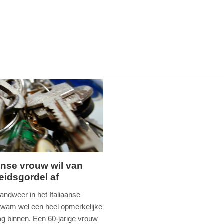
aanse vrouw wil van
eidsgordel af
ag,
randweer in het Italiaanse
wam wel een heel opmerkelijke
ag binnen. Een 60-jarige vrouw