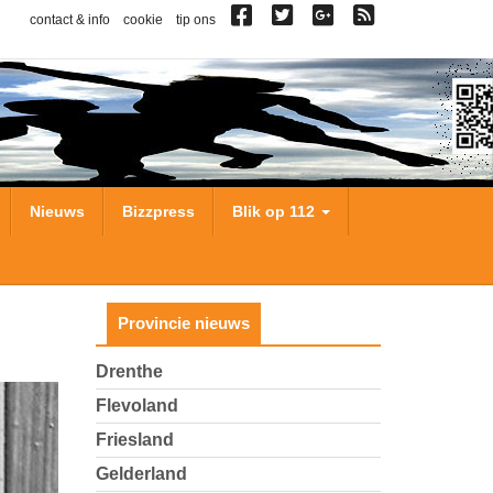
contact & info
cookie
tip ons
Nieuws
Bizzpress
Blik op 112
Provincie nieuws
Drenthe
Flevoland
Friesland
Gelderland