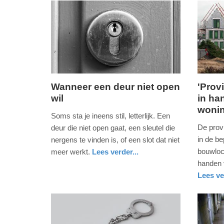
-
20:39
Update:
26-
02-
2026
Wanneer een deur niet open
'Prov
20:48
wil
in ha
donderdag,
vrijdag,
woni
19.
14.
Soms sta je ineens stil, letterlijk. Een
december
oktober
De provi
deur die niet open gaat, een sleutel die
2024
2022
in de b
nergens te vinden is, of een slot dat niet
-
-
bouwloca
meer werkt.
Lees verder...
23:09
10:25
nieuws
noord-
handen 
holland
Lees ve
Update:
Update:
nieuws
utrecht
09-
09-
04-
04-
2025
2025