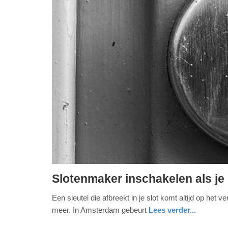
Slotenmaker inschakelen als je s
donderdag,
Een sleutel die afbreekt in je slot komt altijd op het 
26.
meer. In Amsterdam gebeurt
Lees verder...
februari
2026