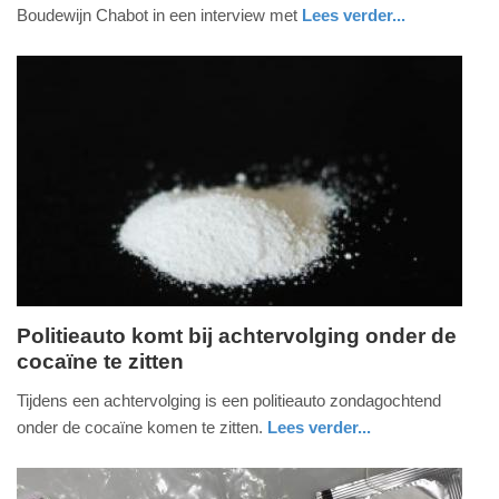
september
Boudewijn Chabot in een interview met
Lees verder...
2017
gezondheid
-
13:24
Update:
09-
04-
2025
09:10
Politieauto komt bij achtervolging onder de
cocaïne te zitten
zondag,
13.
Tijdens een achtervolging is een politieauto zondagochtend
augustus
onder de cocaïne komen te zitten.
Lees verder...
2017
nieuws
noord-
politie
-
brabant
11:15