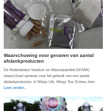
Update:
09-
04-
2025
09:10
Waarschuwing voor gevaren van aantal
afslankproducten
vrijdag,
3.
De Nederlandse Voedsel- en Warenautoriteit (NVWA)
februari
waarschuwt opnieuw voor het gebruik van een aantal
2017
afslankproducten. In Wispy Life, Wispy Tea, Emtea, Irem
-
Lees verder...
11:26
gezondheid
zuid-
holland
Update:
09-