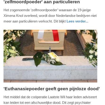
'zelfmoordpoeder' aan particulieren
vrijdag,
16.
Het zogenoemde ‘zelfmoordpoeder’ waaraan de 19-jarige
maart
Ximena Knol overleed, wordt door Nederlandse bedrijven niet
2018
meer aan particulieren verkocht. Dit blijkt
Lees verder...
-
nieuws
noord-
19:18
brabant
Update:
09-
04-
2025
09:10
'Euthanasiepoeder geeft geen pijnloze dood'
dinsdag,
Het middel dat de coöperatie Laatste Wil haar leden adviseert
12.
kan leiden tot een afschuwelijke dood. Dit zegt psychiater