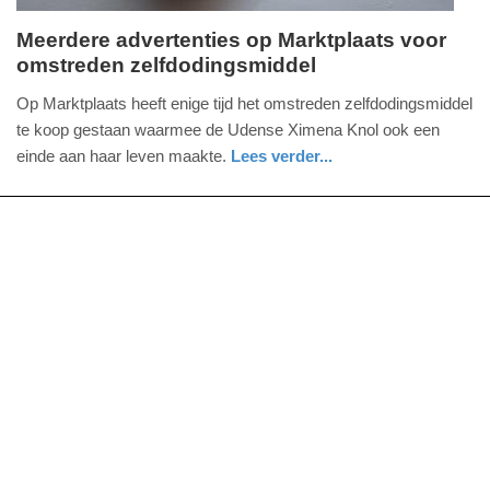
Meerdere advertenties op Marktplaats voor
omstreden zelfdodingsmiddel
vrijdag,
13.
Op Marktplaats heeft enige tijd het omstreden zelfdodingsmiddel
april
te koop gestaan waarmee de Udense Ximena Knol ook een
2018
einde aan haar leven maakte.
Lees verder...
-
gezondheid
noord-
19:28
brabant
Update:
09-
04-
2025
09:10