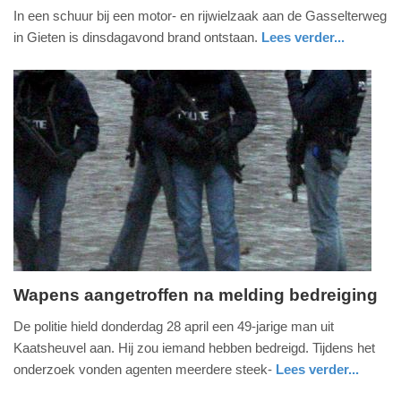
In een schuur bij een motor- en rijwielzaak aan de Gasselterweg
juni
in Gieten is dinsdagavond brand ontstaan.
Lees verder...
2025
-
16:07
Update:
04-
06-
2025
16:12
Wapens aangetroffen na melding bedreiging
vrijdag,
De politie hield donderdag 28 april een 49-jarige man uit
29.
Kaatsheuvel aan. Hij zou iemand hebben bedreigd. Tijdens het
april
onderzoek vonden agenten meerdere steek-
Lees verder...
2022
nieuws
noord-
politie