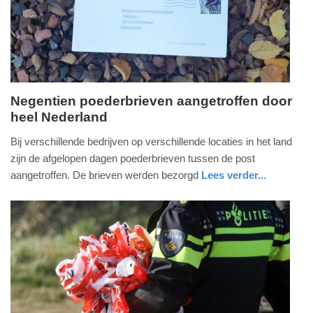
2025
09:10
Negentien poederbrieven aangetroffen door
heel Nederland
vrijdag,
20.
Bij verschillende bedrijven op verschillende locaties in het land
november
zijn de afgelopen dagen poederbrieven tussen de post
2020
aangetroffen. De brieven werden bezorgd
Lees verder...
-
nieuws
noord-
11:20
holland
Update:
09-
04-
2025
09:10