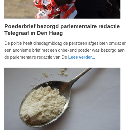
Poederbrief bezorgd parlementaire redactie
Telegraaf in Den Haag
dinsdag,
11.
De politie heeft dinsdagmiddag de perstoren afgesloten omdat er
december
een anonieme brief met een onbekend poeder was bezorgd aan
2018
de parlementaire redactie van De
Lees verder...
-
nieuws
zuid-
politie
12:52
holland
Update:
09-
04-
2025
09:10