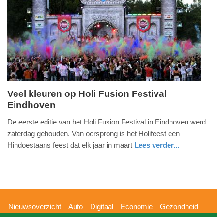
04-
2025
09:10
Veel kleuren op Holi Fusion Festival
Eindhoven
zondag,
24.
De eerste editie van het Holi Fusion Festival in Eindhoven werd
augustus
zaterdag gehouden. Van oorsprong is het Holifeest een
2014
Hindoestaans feest dat elk jaar in maart
Lees verder...
-
noord-
20:00
brabant
Update:
09-
Hoofdnavigatie
Nieuwsoverzicht
Auto
Digitaal
Economie
Gezondheid
04-