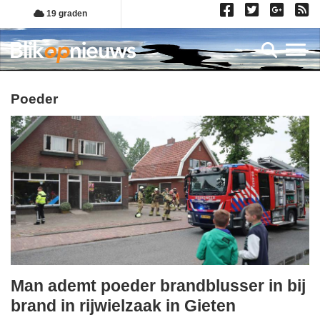
Overslaan
19 graden
en
naar
Toggl
de
inhoud
gaan
poeder
Man ademt poeder brandblusser in bij
woensdag,
brand in rijwielzaak in Gieten
4.