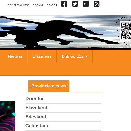
contact & info
cookie
tip ons
Nieuws
Bizzpress
Blik op 112
Provincie nieuws
Drenthe
Flevoland
Friesland
Gelderland