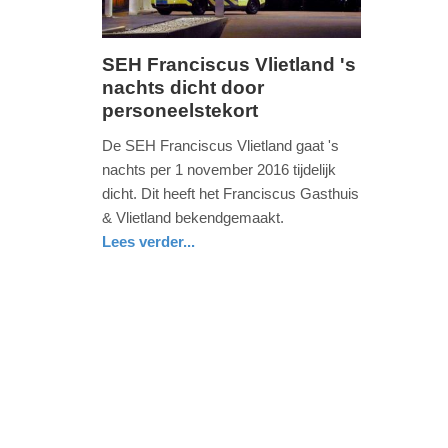
SEH Franciscus Vlietland 's
nachts dicht door
vrijdag,
personeelstekort
21.
oktober
De SEH Franciscus Vlietland gaat 's
2016
nachts per 1 november 2016 tijdelijk
-
dicht. Dit heeft het Franciscus Gasthuis
13:03
& Vlietland bekendgemaakt.
Lees verder...
Update:
gezondheid
zuid-
09-
holland
04-
2025
09:10