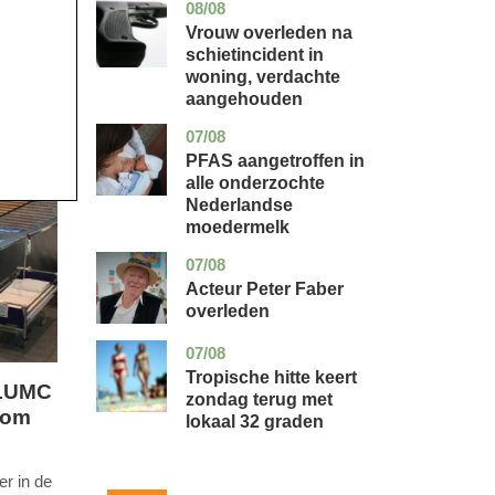
08/08
zuid-
nieuws
holland
Vrouw overleden na
schietincident in
woning, verdachte
aangehouden
07/08
utrecht
gezondheid
PFAS aangetroffen in
alle onderzochte
Nederlandse
moedermelk
07/08
noord-
glossy
holland
Acteur Peter Faber
overleden
07/08
utrecht
nieuws
Tropische hitte keert
 LUMC
zondag terug met
 om
lokaal 32 graden
r in de