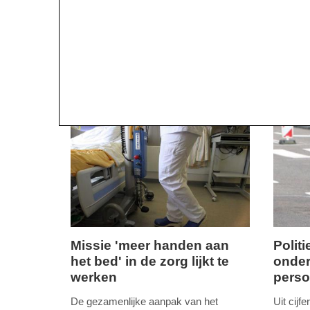
Missie 'meer handen aan
Polit
het bed' in de zorg lijkt te
onde
donderdag,
woensd
werken
perso
23.
28.
mei
novemb
De gezamenlijke aanpak van het
Uit cij