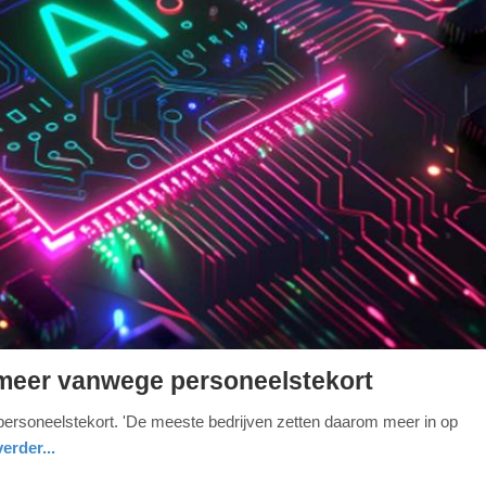
meer vanwege personeelstekort
 personeelstekort. 'De meeste bedrijven zetten daarom meer in op
erder...