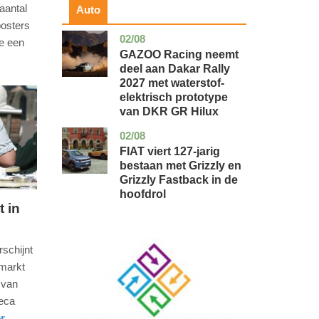
aantal
Auto
osters
02/08
auto
ge een
GAZOO Racing neemt
deel aan Dakar Rally
2027 met waterstof-
elektrisch prototype
van DKR GR Hilux
02/08
auto
FIAT viert 127-jarig
bestaan met Grizzly en
Grizzly Fastback in de
hoofdrol
 in
Image
schijnt
smarkt
 van
eca
...