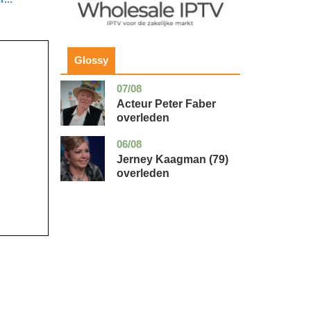
Glossy
07/08
noord-
glossy
holland
Acteur Peter Faber
overleden
06/08
noord-
glossy
holland
Jerney Kaagman (79)
overleden