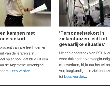
09:10
len kampen met
'Personeelstekort in
neelstekort
ziekenhuizen leidt tot
zaterdag,
gevaarlijke situaties'
4.
procent van alle leerlingen en
er
januari
Uit een onderzoek van RTL Nie
nt van de leraren zijn
2020
waar duizenden verpleegkundi
l op school, dat blijkt uit een
-
meewerkten, blijkt dat het tekor
 van de Algemene Vereniging
10:04
verpleegkundigen in ziekenhuize
eiders
Lees verder...
tot
Lees verder...
Update:
nieuws
noord-
09-
holland
04-
2025
09:10