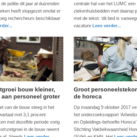
2018
t de politie dit jaar al duizenden
centrale hal van het LUMC een 
-
eken heeft stopgezet omdat er
ziekenhuisbedden met daarop p
13:52
noeg rechercheurs beschikbaar
met de tekst: ‘dit bed is vanwe
rder...
vacature
Lees verder...
Update:
gezondheid
zuid-
09-
holland
04-
2025
09:10
groei bouw kleiner,
Groot personeelstekort
t aan personeel groter
de horeca
ag,
maandag,
9.
t van de bouw steeg in het
Op maandag 9 oktober 2017 ver
er
oktober
wartaal met 3,1 procent
het onderzoeksrapport ‘Arbeid
2017
ken met dezelfde periode vorig
en Opleidings-behoefte Horeca’
-
e omzetgroei in de bouw neemt
Stichting Vakbekwaamheid Hor
09:47
 af. Steeds
Lees verder...
(SVH) en KHN. Het
Lees verder