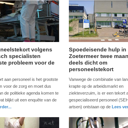
neelstekort volgens
Spoedeisende hulp in
ch specialisten
Zoetermeer twee maa
dinsdag,
ste probleem voor de
deels dicht om
2.
personeelstekort
ber
augustus
2022
rt aan personeel is het grootste
Vanwege de combinatie van land
-
m voor de zorg en moet dus
krapte op de arbeidsmarkt en
10:26
n de politieke agenda komen te
ziekteverzuim, is er een tekort 
at blijkt uit een enquête van de
gespecialiseerd personeel (SE
Update:
rder...
artsen) ontstaan op de
Lees ver
09-
eid
nieuws
zuid-
ambulance
04-
holland
2025