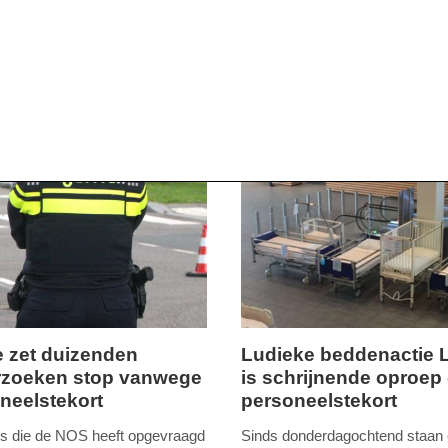
ie zet duizenden
Ludieke beddenactie
rzoeken stop vanwege
is schrijnende oproep
ag,
donderdag,
neelstekort
personeelstekort
16.
er
augustus
fers die de NOS heeft opgevraagd
Sinds donderdagochtend staan e