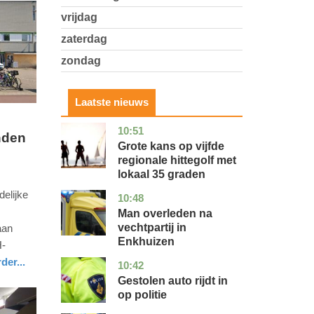
vrijdag
zaterdag
zondag
Laatste nieuws
10:51
utrecht
nieuws
nden
Grote kans op vijfde
regionale hittegolf met
lokaal 35 graden
elijke
10:48
noord-
nieuws
holland
Man overleden na
vechtpartij in
aan
Enkhuizen
H-
der...
10:42
noord-
nieuws
brabant
Gestolen auto rijdt in
op politie