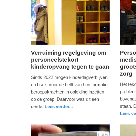
-
17:29
Update:
03-
06-
2026
Verruiming regelgeving om
Perso
17:37
personeelstekort
medis
dinsdag,
vrijdag,
kinderopvang tegen te gaan
groot
27.
1.
zorg
januari
septem
Sinds 2022 mogen kinderdagverblijven
2026
2023
Het teko
en bso’s voor de helft van hun formatie
-
-
problee
beroepskrachten in opleiding inzetten
16:41
13:42
bovenaa
op de groep. Daarvoor was dit een
staan. D
derde.
Lees verder...
Update:
Update:
nieuws
zuid-
Lees ve
27-
09-
holland
gezondh
utrecht
01-
04-
2026
2025