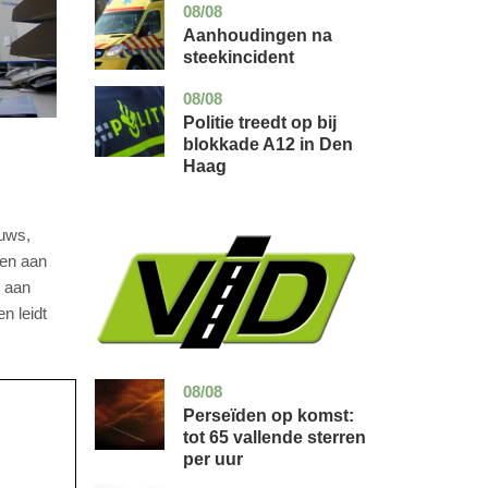
08/08
utrecht
nieuws
Aanhoudingen na
steekincident
08/08
zuid-
nieuws
holland
Politie treedt op bij
blokkade A12 in Den
Haag
uws,
gen aan
t aan
n leidt
08/08
utrecht
nieuws
Perseïden op komst:
tot 65 vallende sterren
per uur