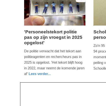
16:42
09:10
'Personeelstekort politie
Scho
pas op zijn vroegst in 2025
perso
donderdag,
vrijdag,
opgelost'
13.
12.
Zo’n 95 
januari
novemb
De politie verwacht dat het tekort aan
94 proce
2022
2021
politieagenten en rechercheurs pas in
momentee
-
-
2025 is opgelost. 'Het tekort blijft hoog
peiling
10:06
15:52
in 2022, maar neemt de komende jaren
Schooll
nieuws
utrecht
af'
Lees verder...
Update:
Update:
nieuws
zuid-
09-
09-
holland
04-
04-
2025
2025
09:10
09:10