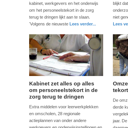
2019
2018
kabinet, werkgevers en het onderwijs
blijkt da
-
-
om het personeelstekort in de zorg
onderzo
07:32
19:06
terug te dringen lijkt aan te slaan.
niet ge
'Volgens de nieuwste
Lees verder...
Lees ve
Update:
Update:
gezondheid
zuid-
nieuws
noord-
09-
09-
holland
holland
04-
04-
2025
2025
09:10
09:10
Kabinet zet alles op alles
Omzet
om personeelstekort in de
tekor
woensdag,
donderd
zorg terug te dringen
14.
23.
De omze
maart
novemb
Extra middelen voor leerwerkplekken
derde k
2018
2017
en omscholen, 28 regionale
vergele
-
-
actieplannen van onder andere
jaar. D
09:15
09:12
werkgevers en onderwijsinstellingen en
daarmee