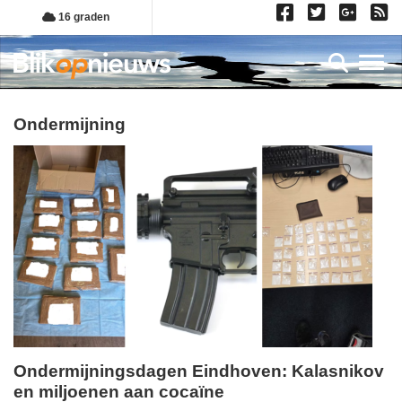
Overslaan
16 graden
en
naar
Toggl
de
inhoud
gaan
ondermijning
Ondermijningsdagen Eindhoven: Kalasnikov
en miljoenen aan cocaïne
woensdag,