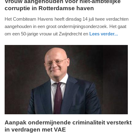
Vrouw aangehouden voor niet-ambtelijke
corruptie in Rotterdamse haven
woensdag,
6.
Het Combiteam Havens heeft dinsdag 14 juli twee verdachten
oktober
aangehouden in een groot ondermijningsonderzoek. Het gaat
2021
om een 50-jarige vrouw uit Zwijndrecht en
Lees verder...
-
nieuws
zeeland
politie
10:24
Update:
09-
04-
2025
09:10
Aanpak ondermijnende criminaliteit versterkt
in verdragen met VAE
maandag,
21.