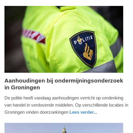
nieuws
utrecht
politie
Update:
09-
04-
2025
09:10
Aanhoudingen bij ondermijningsonderzoek
in Groningen
dinsdag,
20.
De politie heeft vandaag aanhoudingen verricht op verdenking
september
van handel in verdovende middelen. Op verschillende locaties in
2022
Groningen vinden doorzoekingen
Lees verder...
-
nieuws
groningen
politie
11:36