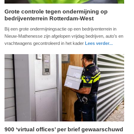
Grote controle tegen ondermijning op
bedrijventerrein Rotterdam-West
zaterdag,
27.
Bij een grote ondermijningsactie op een bedrijventerrein in
januari
Nieuw-Mathenesse zijn afgelopen vrijdag bedrijven, auto’s en
2024
vrachtwagens gecontroleerd in het kader
Lees verder...
-
nieuws
zuid-
16:59
holland
Update:
09-
04-
2025
09:10
900 ‘virtual offices’ per brief gewaarschuwd