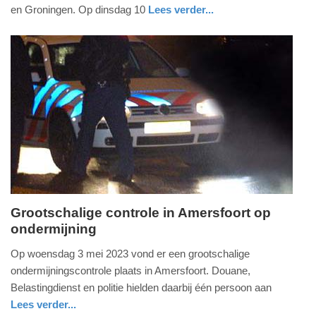
2023
en Groningen. Op dinsdag 10
Lees verder...
-
nieuws
groningen
18:58
Update:
09-
04-
2025
09:10
Grootschalige controle in Amersfoort op
ondermijning
donderdag,
4.
Op woensdag 3 mei 2023 vond er een grootschalige
mei
ondermijningscontrole plaats in Amersfoort. Douane,
2023
Belastingdienst en politie hielden daarbij één persoon aan
-
Lees verder...
14:26