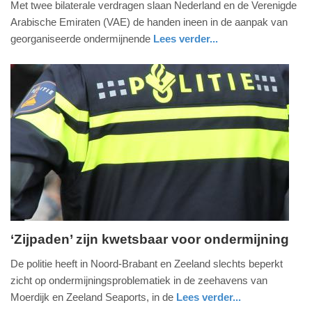
Met twee bilaterale verdragen slaan Nederland en de Verenigde
juni
Arabische Emiraten (VAE) de handen ineen in de aanpak van
2021
georganiseerde ondermijnende
Lees verder...
-
nieuws
zuid-
20:13
holland
Update:
09-
04-
2025
09:10
‘Zijpaden’ zijn kwetsbaar voor ondermijning
donderdag,
De politie heeft in Noord-Brabant en Zeeland slechts beperkt
6.
zicht op ondermijningsproblematiek in de zeehavens van
mei
Moerdijk en Zeeland Seaports, in de
Lees verder...
2021
buitenland
noord-