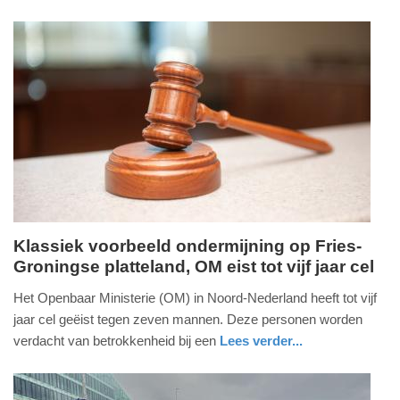
11:34
nieuws
zuid-
politie
holland
Update:
04-
03-
2026
11:36
Klassiek voorbeeld ondermijning op Fries-
Groningse platteland, OM eist tot vijf jaar cel
dinsdag,
25.
Het Openbaar Ministerie (OM) in Noord-Nederland heeft tot vijf
maart
jaar cel geëist tegen zeven mannen. Deze personen worden
2025
verdacht van betrokkenheid bij een
Lees verder...
-
nieuws
friesland
11:29