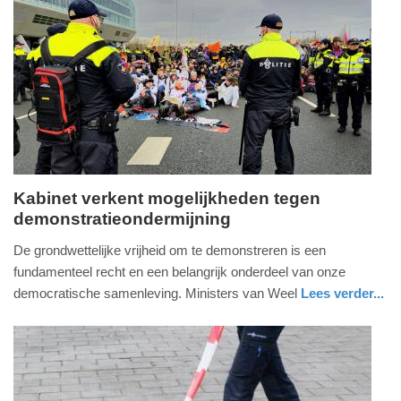
Update:
09-
04-
2025
09:10
Kabinet verkent mogelijkheden tegen
demonstratieondermijning
zaterdag,
11.
De grondwettelijke vrijheid om te demonstreren is een
januari
fundamenteel recht en een belangrijk onderdeel van onze
2025
democratische samenleving. Ministers van Weel
Lees verder...
-
nieuws
zuid-
13:41
holland
Update:
09-