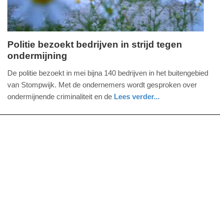
09:10
Politie bezoekt bedrijven in strijd tegen
ondermijning
woensdag,
1.
De politie bezoekt in mei bijna 140 bedrijven in het buitengebied
mei
van Stompwijk. Met de ondernemers wordt gesproken over
2024
ondermijnende criminaliteit en de
Lees verder...
-
nieuws
zuid-
politie
16:19
holland
Update:
09-
04-
2025
09:10