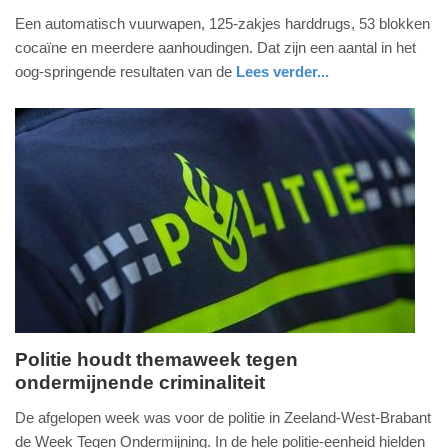
3.
Een automatisch vuurwapen, 125-zakjes harddrugs, 53 blokken
juni
cocaïne en meerdere aanhoudingen. Dat zijn een aantal in het
2026
oog-springende resultaten van de
Lees verder...
-
nieuws
noord-
politie
19:34
brabant
Update:
03-
06-
2026
19:36
Politie houdt themaweek tegen
ondermijnende criminaliteit
maandag,
20.
De afgelopen week was voor de politie in Zeeland-West-Brabant
april
de Week Tegen Ondermijning. In de hele politie-eenheid hielden