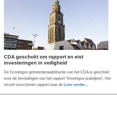
Update:
09-
04-
2025
09:10
CDA geschokt om rapport en eist
investeringen in veiligheid
woensdag,
9.
De Groningse gemeenteraadsfractie van het CDA is geschokt
maart
over de bevindingen van het rapport ‘Groningse praktijken’. Het
2022
recent verschenen rapport naar de
Lees verder...
-
buitenland
groningen
12:56
Update:
09-