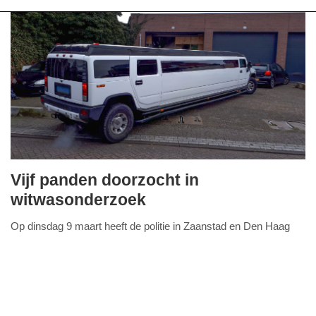
Vijf panden doorzocht in
woensdag,
witwasonderzoek
10.
Op dinsdag 9 maart heeft de politie in Zaanstad en Den Haag
maart
FullStack Studio
twee bedrijfspanden en twee woningen doorzocht. Dit gebeurde
2021
in het kader van een onderzoek naar
Lees verder...
-
10:52
Update: