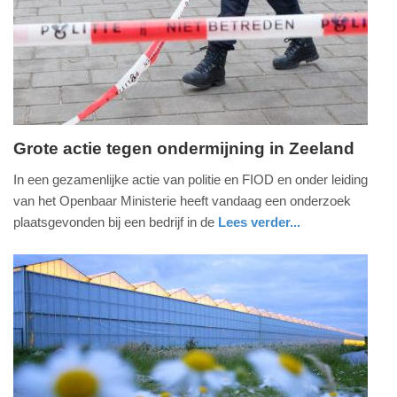
04-
2025
09:10
Grote actie tegen ondermijning in Zeeland
maandag,
In een gezamenlijke actie van politie en FIOD en onder leiding
6.
van het Openbaar Ministerie heeft vandaag een onderzoek
mei
plaatsgevonden bij een bedrijf in de
Lees verder...
2024
nieuws
zeeland
politie
-
12:07
Update:
09-
04-
2025