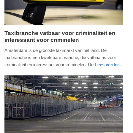
09:10
Taxibranche vatbaar voor criminaliteit en
interessant voor criminelen
woensdag,
8.
Amsterdam is de grootste taximarkt van het land. De
december
taxibranche is een kwetsbare branche, die vatbaar is voor
2021
criminaliteit en interessant voor criminelen. De
Lees verder...
-
nieuws
noord-
21:05
holland
Update:
09-
04-
2025
09:10