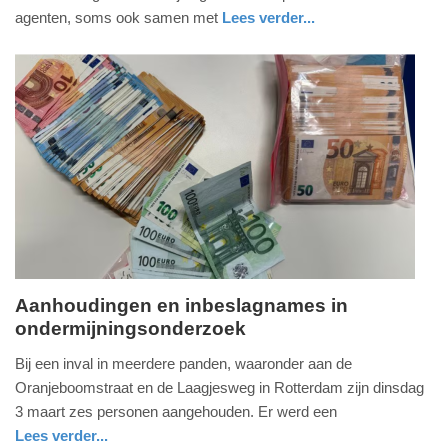
2026
agenten, soms ook samen met
Lees verder...
-
nieuws
noord-
11:47
brabant
Update:
20-
04-
2026
11:49
Aanhoudingen en inbeslagnames in
ondermijningsonderzoek
woensdag,
4.
Bij een inval in meerdere panden, waaronder aan de
maart
Oranjeboomstraat en de Laagjesweg in Rotterdam zijn dinsdag
2026
3 maart zes personen aangehouden. Er werd een
-
Lees verder...