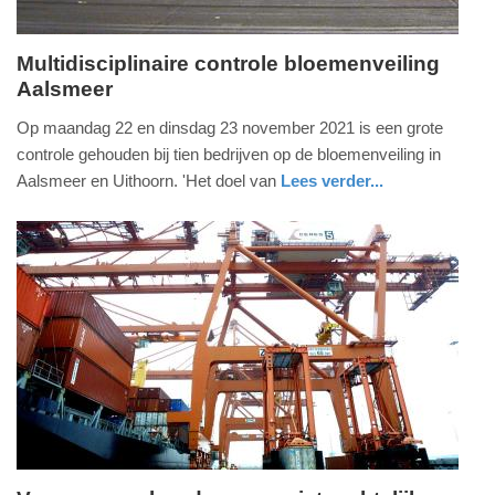
Multidisciplinaire controle bloemenveiling
Aalsmeer
woensdag,
8.
Op maandag 22 en dinsdag 23 november 2021 is een grote
december
controle gehouden bij tien bedrijven op de bloemenveiling in
2021
Aalsmeer en Uithoorn. 'Het doel van
Lees verder...
-
nieuws
noord-
politie
18:35
holland
Update:
09-
04-
2025
09:10