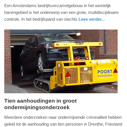
vrijdag,
Een Amsterdams bedrijfsverzamelgebouw in het westelijk
13.
havengebied is het onderwerp van een grote, multidisciplinaire
oktober
controle. In het bedrijfspand van slechts
Lees verder...
2023
nieuws
noord-
politie
-
holland
13:29
Update:
09-
04-
2025
09:10
Tien aanhoudingen in groot
ondermijningsonderzoek
woensdag,
11.
Meerdere onderzoeken naar ondermijnende criminaliteit hebben
oktober
geleid tot de aanhouding van tien personen in Drenthe, Friesland