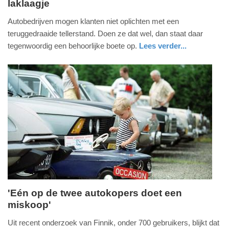
laklaagje
zaterdag,
23.
Autobedrijven mogen klanten niet oplichten met een
december
teruggedraaide tellerstand. Doen ze dat wel, dan staat daar
2017
tegenwoordig een behoorlijke boete op.
Lees verder...
-
auto
zuid-
11:32
holland
Update:
09-
04-
2025
09:10
'Eén op de twee autokopers doet een
miskoop'
donderdag,
18.
Uit recent onderzoek van Finnik, onder 700 gebruikers, blijkt dat