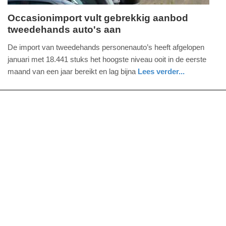
Occasionimport vult gebrekkig aanbod
tweedehands auto's aan
vrijdag,
9.
De import van tweedehands personenauto’s heeft afgelopen
februari
januari met 18.441 stuks het hoogste niveau ooit in de eerste
2018
maand van een jaar bereikt en lag bijna
Lees verder...
-
auto
noord-
09:12
holland
Update:
09-
04-
2025
09:10