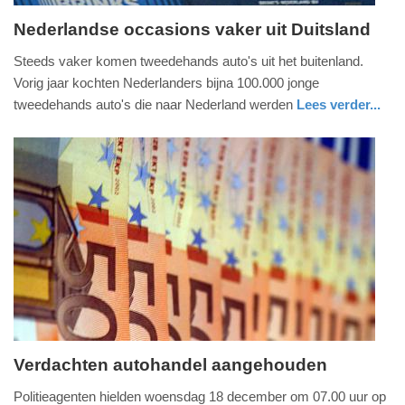
Nederlandse occasions vaker uit Duitsland
dinsdag,
Steeds vaker komen tweedehands auto's uit het buitenland.
29.
Vorig jaar kochten Nederlanders bijna 100.000 jonge
april
tweedehands auto's die naar Nederland werden
Lees verder...
2014
auto
-
07:56
Update:
09-
04-
2025
09:10
Verdachten autohandel aangehouden
donderdag,
Politieagenten hielden woensdag 18 december om 07.00 uur op