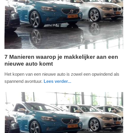
09-
04-
2025
09:10
7 Manieren waarop je makkelijker aan een
nieuwe auto komt
maandag,
11.
Het kopen van een nieuwe auto is zowel een opwindend als
december
spannend avontuur.
Lees verder...
2023
auto
noord-
-
holland
18:11
Update:
09-
04-