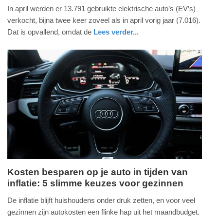
In april werden er 13.791 gebruikte elektrische auto’s (EV’s)
mei
verkocht, bijna twee keer zoveel als in april vorig jaar (7.016).
2026
Dat is opvallend, omdat de
Lees verder...
-
12:27
Update:
01-
05-
2026
14:56
Kosten besparen op je auto in tijden van
inflatie: 5 slimme keuzes voor gezinnen
dinsdag,
13.
De inflatie blijft huishoudens onder druk zetten, en voor veel
mei
gezinnen zijn autokosten een flinke hap uit het maandbudget.