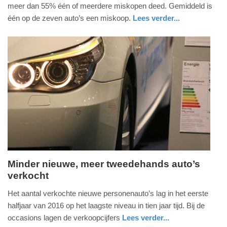
mei
meer dan 55% één of meerdere miskopen deed. Gemiddeld is
2017
één op de zeven auto’s een miskoop.
Lees verder...
-
auto
noord-
09:20
holland
Update:
09-
04-
2025
09:10
Minder nieuwe, meer tweedehands auto’s
verkocht
vrijdag,
15.
Het aantal verkochte nieuwe personenauto’s lag in het eerste
juli
halfjaar van 2016 op het laagste niveau in tien jaar tijd. Bij de
2016
occasions lagen de verkoopcijfers
Lees verder...
-