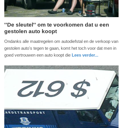
''De sleutel'' om te voorkomen dat u een
gestolen auto koopt
vrijdag,
3.
Ondanks alle maatregelen om autodiefstal en de verkoop van
oktober
gestolen auto's tegen te gaan, komt het toch voor dat men in
2014
goed vertrouwen een auto koopt die
Lees verder...
-
auto
noord-
politie
22:56
holland
Update:
09-
04-
2025
09:10