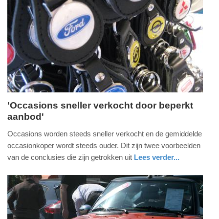
Update:
09-
04-
2025
09:10
'Occasions sneller verkocht door beperkt
aanbod'
donderdag,
2.
Occasions worden steeds sneller verkocht en de gemiddelde
juli
occasionkoper wordt steeds ouder. Dit zijn twee voorbeelden
2015
van de conclusies die zijn getrokken uit
Lees verder...
-
auto
15:41
Update:
09-