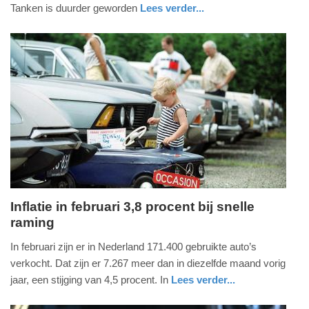
2025
Tanken is duurder geworden
Lees verder...
-
auto
groningen
15:22
Update:
13-
05-
2025
15:46
Inflatie in februari 3,8 procent bij snelle
raming
maandag,
3.
In februari zijn er in Nederland 171.400 gebruikte auto’s
maart
verkocht. Dat zijn er 7.267 meer dan in diezelfde maand vorig
2025
jaar, een stijging van 4,5 procent. In
Lees verder...
-
auto
utrecht
11:37