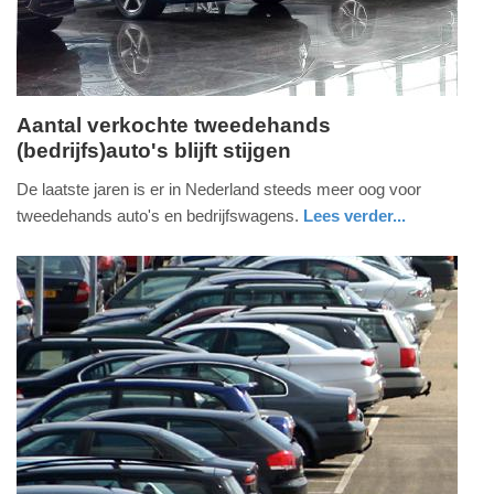
2025
09:10
Aantal verkochte tweedehands
(bedrijfs)auto's blijft stijgen
zaterdag,
6.
De laatste jaren is er in Nederland steeds meer oog voor
augustus
tweedehands auto's en bedrijfswagens.
Lees verder...
2022
auto
gelderland
-
13:45
Update:
09-
04-
2025
09:10