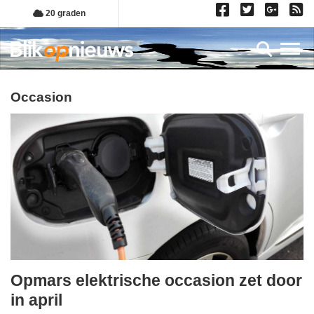
Overslaan
20 graden
en
naar
Toggl
de
inhoud
gaan
occasion
Opmars elektrische occasion zet door
vrijdag,
in april
1.