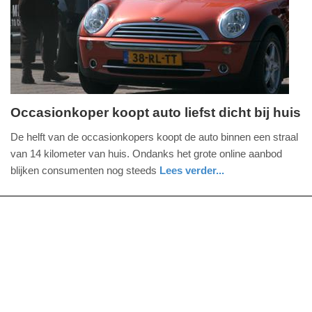
04-
2025
09:10
Occasionkoper koopt auto liefst dicht bij huis
maandag,
De helft van de occasionkopers koopt de auto binnen een straal
23.
van 14 kilometer van huis. Ondanks het grote online aanbod
maart
blijken consumenten nog steeds
Lees verder...
2015
auto
zuid-
-
holland
19:41
Update:
09-
04-
2025