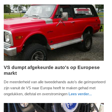
auto
08:14
Update:
09-
04-
2025
09:10
VS dumpt afgekeurde auto's op Europese
markt
dinsdag,
22.
De meerderheid van alle tweedehands auto’s die geïmporteerd
september
zijn vanuit de VS naar Europa heeft te maken gehad met
2015
ongelukken, diefstal en overstromingen
Lees verder...
-
auto
zuid-
09:50
holland