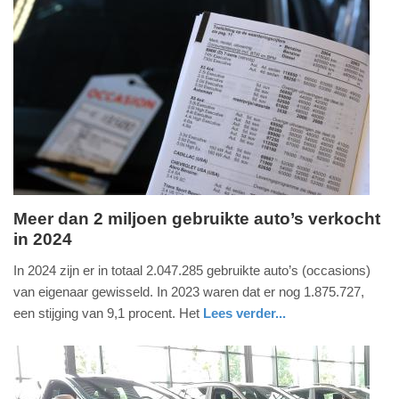
Update:
09-
04-
2025
09:10
Meer dan 2 miljoen gebruikte auto’s verkocht
in 2024
donderdag,
2.
In 2024 zijn er in totaal 2.047.285 gebruikte auto’s (occasions)
januari
van eigenaar gewisseld. In 2023 waren dat er nog 1.875.727,
2025
een stijging van 9,1 procent. Het
Lees verder...
-
auto
noord-
16:41
holland
Update: