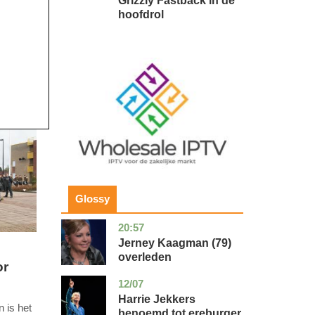
Grizzly Fastback in de
hoofdrol
Image
Glossy
20:57
noord-
glossy
holland
Jerney Kaagman (79)
s
overleden
or
12/07
zuid-
glossy
holland
Harrie Jekkers
 is het
benoemd tot ereburger