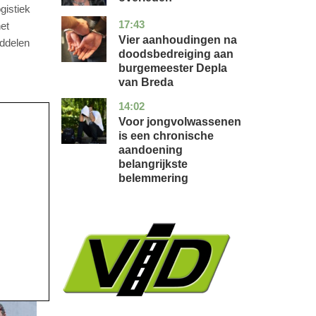
gistiek
17:43
noord-
nieuws
et
brabant
Vier aanhoudingen na
iddelen
doodsbedreiging aan
burgemeester Depla
van Breda
14:02
utrecht
gezondheid
Voor jongvolwassenen
is een chronische
aandoening
belangrijkste
belemmering