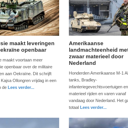
sie maakt leveringen
Amerikaanse
ekraïne openbaar
landmachteenheid me
maandag,
zwaar materieel door
9.
e maakt voortaan meer
Nederland
januari
ie openbaar over de militaire
2023
Honderden Amerikaanse M-1 
en aan Oekraïne. Dit schrijft
-
tanks, Bradley-
 Kajsa Ollongren vrijdag in een
19:13
infanteriegevechtsvoertuigen e
n de
Lees verder...
materieel rijden en varen vanaf
Update:
vandaag door Nederland. Het ga
09-
totaal
Lees verder...
04-
nieuws
zeeland
defensie
2025
09:10