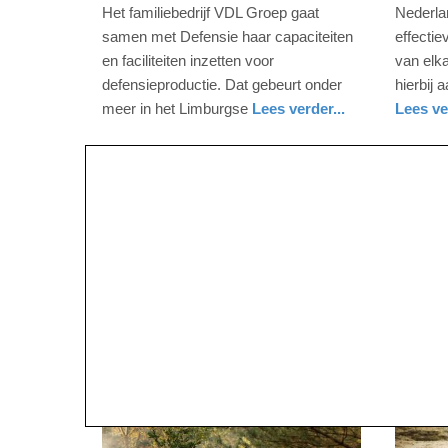
maart
decemb
Het familiebedrijf VDL Groep gaat
Nederla
2025
2024
samen met Defensie haar capaciteiten
effectie
-
-
en faciliteiten inzetten voor
van elka
19:11
09:58
defensieproductie. Dat gebeurt onder
hierbij 
meer in het Limburgse
Lees verder...
Lees ve
Update:
Update:
nieuws
limburg
defensie
nieuws
zuid-
09-
09-
holland
04-
04-
2025
2025
09:10
09:10