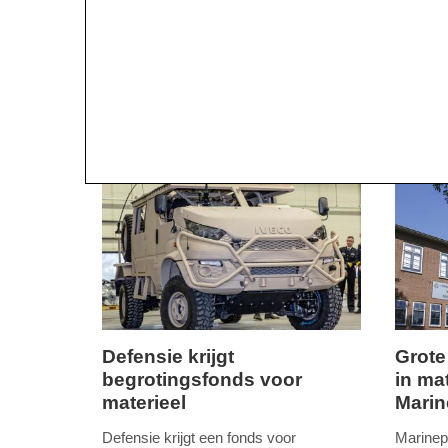
Defensie krijgt
Grote
begrotingsfonds voor
in ma
vrijdag,
dinsdag
materieel
Marin
5.
17.
april
juli
Defensie krijgt een fonds voor
Marinep