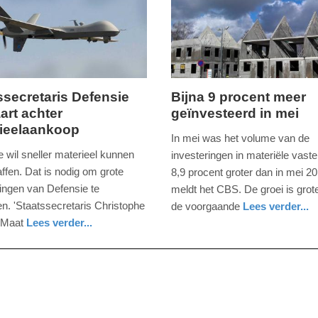
ssecretaris Defensie
Bijna 9 procent meer
aart achter
geïnvesteerd in mei
,
dinsdag,
ieelaankoop
23.
In mei was het volume van de
er
juli
 wil sneller materieel kunnen
investeringen in materiële vaste
2019
ffen. Dat is nodig om grote
8,9 procent groter dan in mei 20
-
ringen van Defensie te
meldt het CBS. De groei is grote
08:37
en. 'Staatssecretaris Christophe
de voorgaande
Lees verder...
economie
zuid-
 Maat
Lees verder...
Update:
holland
09-
04-
2025
09:10