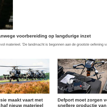
anwege voorbereiding op langdurige inzet
n vol materieel. 'De landmacht is begonnen aan de grootste oefening v
sie maakt vaart met
Defport moet zorgen v
haf nieuw materieel
snellere productie van
ag,
dinsdag,