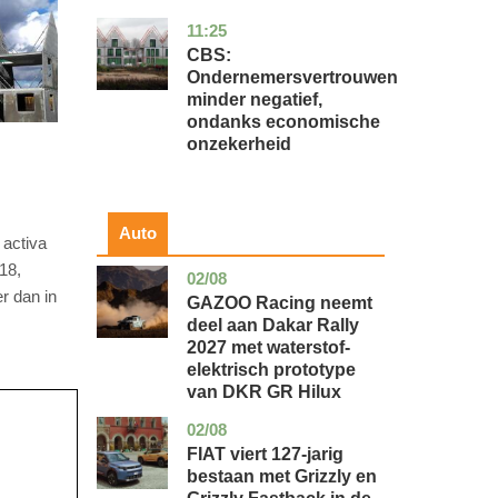
11:25
zuid-
economie
holland
CBS:
Ondernemersvertrouwen
minder negatief,
ondanks economische
onzekerheid
Auto
 activa
18,
02/08
auto
r dan in
GAZOO Racing neemt
deel aan Dakar Rally
2027 met waterstof-
elektrisch prototype
van DKR GR Hilux
02/08
auto
FIAT viert 127-jarig
bestaan met Grizzly en