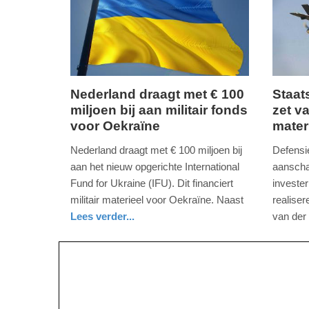
Nederland draagt met € 100
Staat
miljoen bij aan militair fonds
zet v
donderdag,
dinsdag
voor Oekraïne
mater
10.
1.
november
novemb
Nederland draagt met € 100 miljoen bij
Defensie
2022
2022
aan het nieuw opgerichte International
aanscha
-
-
Fund for Ukraine (IFU). Dit financiert
investe
15:56
15:40
militair materieel voor Oekraïne. Naast
realiser
Lees verder...
van der
Update:
Update:
nieuws
zuid-
nieuws
zuid-
defensie
09-
09-
holland
holland
04-
04-
2025
2025
09:10
09:10