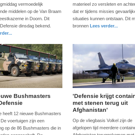
2017
gmiddag vermoedelijk
materieel zo versleten en achte
-
nde middelen op de Van Braam
dat er tijdens missies gevaarlijk
14:38
estkazerne in Doorn. Dit
situaties kunnen ontstaan. Dit 
Defensie dinsdag bekend.
bronnen
Lees verder...
Update:
nieuws
zuid-
rder...
09-
holland
04-
2025
09:10
ieuwe Bushmasters
'Defensie krijgt contai
Defensie
met stenen terug uit
,
dinsdag,
Afghanistan'
17.
e heeft 12 nieuwe Bushmasters
maart
Op de vliegbasis Volkel zijn de
 De voertuigen zijn een
2015
afgelopen tijd meerdere containe
ing op de 86 Bushmasters die in
-
Afghanistan teruggekomen met 