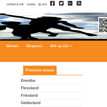
contact & info
cookie
tip ons
Nieuws
Bizzpress
Blik op 112
Provincie nieuws
Drenthe
Flevoland
Friesland
Gelderland