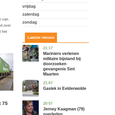
vrijdag
zaterdag
e van
zondag
id over
t het
Laatste nieuws
21:17
buitenland
Mariniers verlenen
militaire bijstand bij
doorzoeken
gevangenis Sint
Maarten
21:07
drenthe
nieuws
Gaslek in Eelderwolde
t 75
20:57
noord-
glossy
holland
Jerney Kaagman (79)
overleden