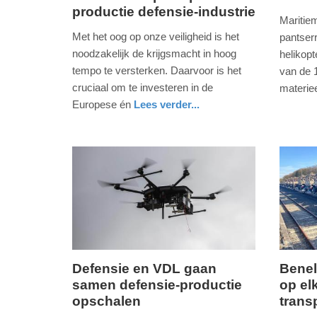
productie defensie-industrie
2.
23.
Maritie
juli
april
Met het oog op onze veiligheid is het
pantser
2025
2025
noodzakelijk de krijgsmacht in hoog
helikopt
-
-
tempo te versterken. Daarvoor is het
van de 
19:42
19:35
cruciaal om te investeren in de
materie
nieuws
zuid-
defensie
Europese én
Lees verder...
Update:
Update:
holland
nieuws
limburg
defensie
02-
23-
07-
04-
2025
2025
19:44
19:38
Defensie en VDL gaan
Benel
samen defensie-productie
op el
vrijdag,
woensd
opschalen
trans
21.
11.