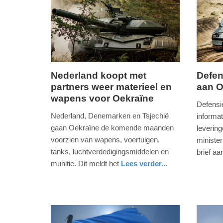
Nederland koopt met
Defen
partners weer materieel en
aan O
woensdag,
vrijdag,
wapens voor Oekraïne
20.
14.
Defensi
september
april
Nederland, Denemarken en Tsjechië
informat
2023
2023
gaan Oekraïne de komende maanden
levering
-
-
voorzien van wapens, voertuigen,
minister
14:40
21:53
tanks, luchtverdedigingsmiddelen en
brief aa
nieuws
zuid-
defensie
munitie. Dit meldt het
Lees verder...
Update:
Update:
holland
nieuws
zuid-
09-
09-
holland
04-
04-
2025
2025
09:10
09:10