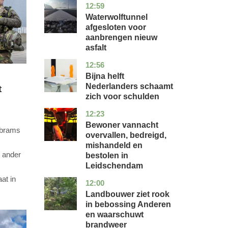
12:59
noord-
nieuws
holland
Waterwolftunnel
afgesloten voor
aanbrengen nieuw
asfalt
12:56
noord-
economie
holland
Bijna helft
Nederlanders schaamt
t
zich voor schulden
12:23
zuid-
nieuws
holland
Bewoner vannacht
Abrams
overvallen, bedreigd,
mishandeld en
n ander
bestolen in
Leidschendam
at in
12:00
drenthe
nieuws
Landbouwer ziet rook
in bebossing Anderen
en waarschuwt
brandweer