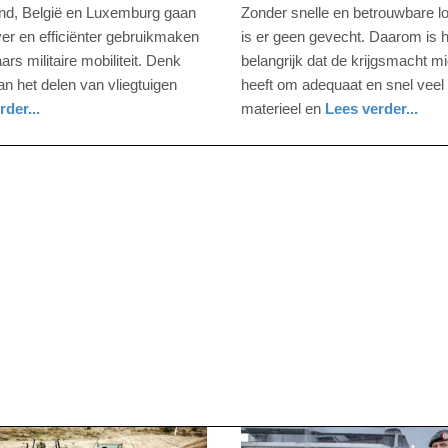
er
december
nd, België en Luxemburg gaan
Zonder snelle en betrouwbare lo
2024
ver en efficiënter gebruikmaken
is er geen gevecht. Daarom is h
-
ars militaire mobiliteit. Denk
belangrijk dat de krijgsmacht m
19:06
aan het delen van vliegtuigen
heeft om adequaat en snel veel
rder...
materieel en
Lees verder...
Update:
nieuws
zuid-
defensie
09-
holland
04-
2025
09:10