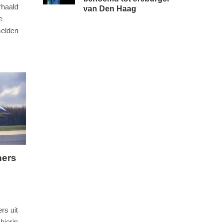
rhaald
van Den Haag
e
melden
ners
rs uit
hierin