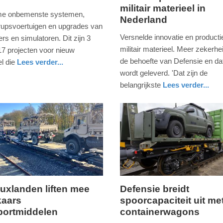
militair materieel in
25.
me onbemenste systemen,
Nederland
maart
rupsvoertuigen en upgrades van
2025
Versnelde innovatie en producti
ers en simulatoren. Dit zijn 3
-
militair materieel. Meer zekerhe
17 projecten voor nieuw
17:08
de behoefte van Defensie en da
el die
Lees verder...
wordt geleverd. 'Dat zijn de
Update:
belangrijkste
Lees verder...
09-
nieuws
zuid-
defensie
04-
holland
2025
09:10
uxlanden liften mee
Defensie breidt
kaars
spoorcapaciteit uit me
ag,
maandag,
portmiddelen
containerwagons
9.