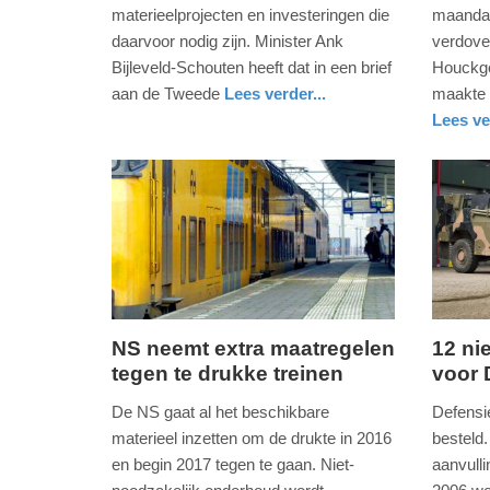
2019
2018
materieelprojecten en investeringen die
maanda
-
-
daarvoor nodig zijn. Minister Ank
verdove
19:14
14:51
Bijleveld-Schouten heeft dat in een brief
Houckge
aan de Tweede
Lees verder...
maakte 
Update:
Update:
nieuws
zuid-
Lees ve
09-
09-
holland
nieuws
utrecht
defensie
04-
04-
2025
2025
09:10
09:10
NS neemt extra maatregelen
12 n
tegen te drukke treinen
voor 
dinsdag,
dinsdag
22.
30.
De NS gaat al het beschikbare
Defensi
december
juni
materieel inzetten om de drukte in 2016
besteld.
2015
2015
en begin 2017 tegen te gaan. Niet-
aanvull
-
-