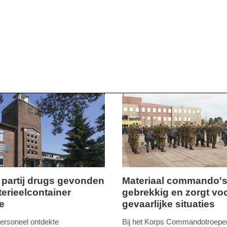
 partij drugs gevonden
Materiaal commando'
terieelcontainer
gebrekkig en zorgt vo
,
vrijdag,
e
gevaarlijke situaties
14.
juli
ersoneel ontdekte
Bij het Korps Commandotroepen