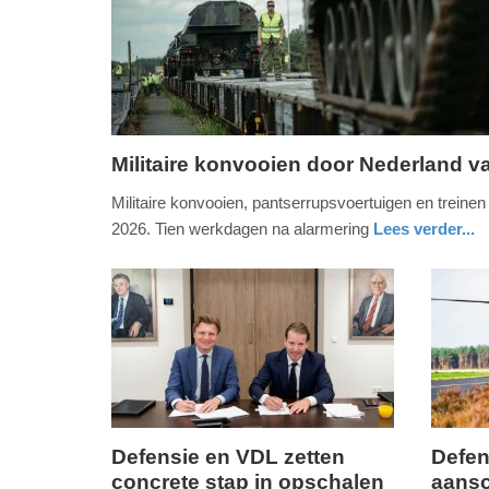
Militaire konvooien door Nederland v
dinsdag,
Militaire konvooien, pantserrupsvoertuigen en treine
2.
2026. Tien werkdagen na alarmering
Lees verder...
juni
nieuws
drenthe
defensie
2026
-
15:30
Update:
02-
06-
2026
Defensie en VDL zetten
Defen
18:16
concrete stap in opschalen
aansc
woensdag,
woensd