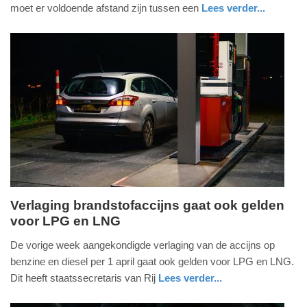
2022
moet er voldoende afstand zijn tussen een
Lees verder...
-
nieuws
zuid-
16:49
holland
Update:
09-
04-
2025
09:10
Verlaging brandstofaccijns gaat ook gelden
voor LPG en LNG
donderdag,
17.
De vorige week aangekondigde verlaging van de accijns op
maart
benzine en diesel per 1 april gaat ook gelden voor LPG en LNG.
2022
Dit heeft staatssecretaris van Rij
Lees verder...
-
auto
zuid-
13:40
holland