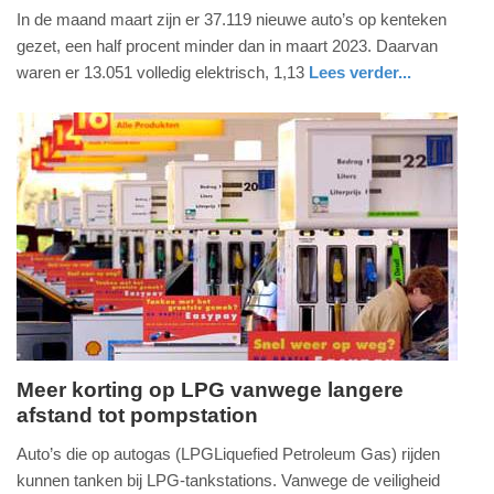
In de maand maart zijn er 37.119 nieuwe auto’s op kenteken
april
gezet, een half procent minder dan in maart 2023. Daarvan
2024
waren er 13.051 volledig elektrisch, 1,13
Lees verder...
-
08:53
Update:
09-
04-
2025
09:10
Meer korting op LPG vanwege langere
afstand tot pompstation
donderdag,
24.
Auto’s die op autogas (LPGLiquefied Petroleum Gas) rijden
maart
kunnen tanken bij LPG-tankstations. Vanwege de veiligheid