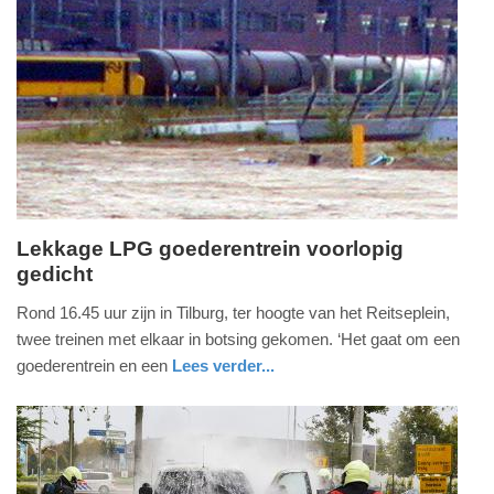
Update:
09-
04-
2025
09:10
Lekkage LPG goederentrein voorlopig
gedicht
vrijdag,
6.
Rond 16.45 uur zijn in Tilburg, ter hoogte van het Reitseplein,
maart
twee treinen met elkaar in botsing gekomen. ‘Het gaat om een
2015
goederentrein en een
Lees verder...
-
noord-
brandweer
17:27
brabant
Update:
09-