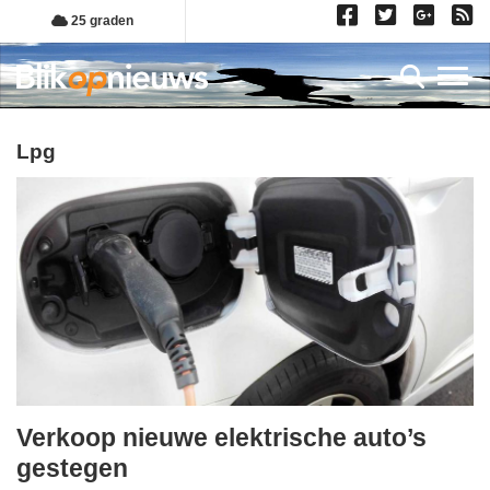
Overslaan
25 graden
en
naar
Toggl
de
inhoud
gaan
lpg
Verkoop nieuwe elektrische auto’s
dinsdag,
gestegen
2.