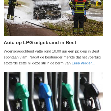
04-
2025
09:10
Auto op LPG uitgebrand in Best
woensdag,
Woensdagochtend vatte rond 10.00 uur een pick-up in Best
15.
spontaan vlam. Nadat de bestuurder merkte dat het voertuig
oktober
stotterde zette hij deze stil in de berm van
Lees verder...
2014
noord-
brandweer
-
brabant
17:30
Update:
09-
04-
2025