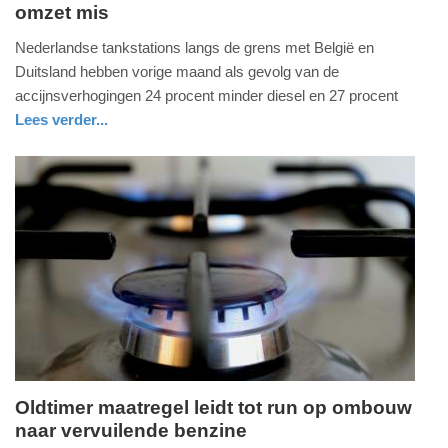
omzet mis
vrijdag,
7.
Nederlandse tankstations langs de grens met België en
februari
Duitsland hebben vorige maand als gevolg van de
2014
accijnsverhogingen 24 procent minder diesel en 27 procent
-
Lees verder...
11:23
utrecht
Update:
09-
04-
2025
09:10
Oldtimer maatregel leidt tot run op ombouw
naar vervuilende benzine
zaterdag,