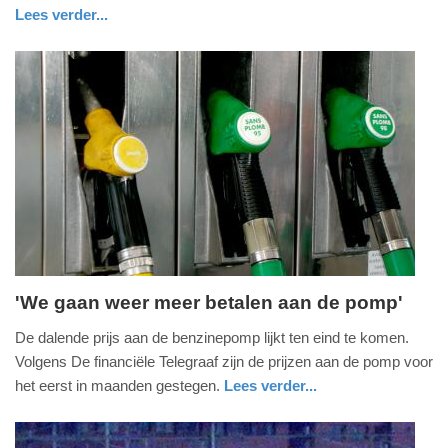
-
Lees verder...
13:10
nieuws
zuid-
holland
Update:
09-
04-
2025
09:10
'We gaan weer meer betalen aan de pomp'
vrijdag,
De dalende prijs aan de benzinepomp lijkt ten eind te komen.
9.
Volgens De financiële Telegraaf zijn de prijzen aan de pomp voor
oktober
het eerst in maanden gestegen.
Lees verder...
2015
economie
-
19:31