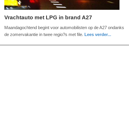
Vrachtauto met LPG in brand A27
maandag,
Maandagochtend begint voor automobilisten op de A27 ondanks
17.
de zomervakantie in twee regio?s met file.
Lees verder...
juli
nieuws
utrecht
brandweer
2017
-
08:04
Update:
09-
04-
2025
09:10