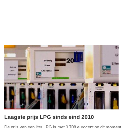
Laagste prijs LPG sinds eind 2010
donderdag,
De prijs van een liter LPG is met 0,708 eurocent op dit moment