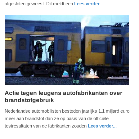
2013
afgesloten geweest. Dit meldt een
Lees verder...
-
noord-
22:41
holland
Update:
09-
04-
2025
09:10
Actie tegen leugens autofabrikanten over
brandstofgebruik
donderdag,
3.
Nederlandse automobilisten besteden jaarlijks 1,1 miljard euro
oktober
meer aan brandstof dan ze op basis van de officiële
2013
testresultaten van de fabrikanten zouden
Lees verder...
-
noord-
09:11
holland