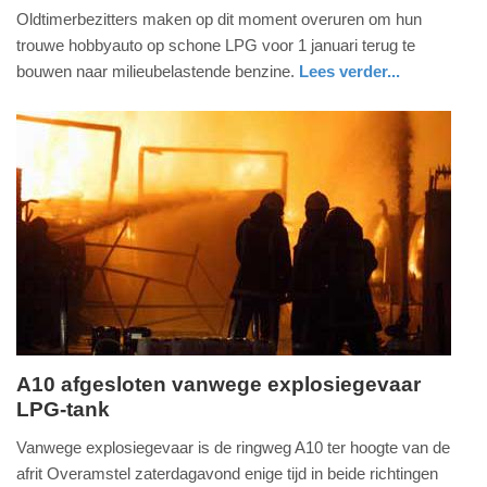
21.
Oldtimerbezitters maken op dit moment overuren om hun
december
trouwe hobbyauto op schone LPG voor 1 januari terug te
2013
bouwen naar milieubelastende benzine.
Lees verder...
-
auto
22:09
Update:
09-
04-
2025
09:10
A10 afgesloten vanwege explosiegevaar
LPG-tank
zaterdag,
9.
Vanwege explosiegevaar is de ringweg A10 ter hoogte van de
november
afrit Overamstel zaterdagavond enige tijd in beide richtingen