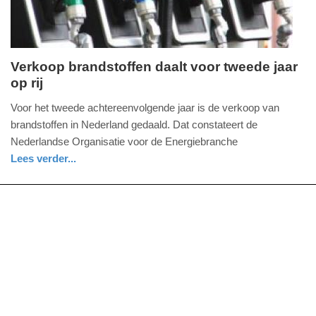
09:10
Verkoop brandstoffen daalt voor tweede jaar
op rij
dinsdag,
11.
Voor het tweede achtereenvolgende jaar is de verkoop van
maart
brandstoffen in Nederland gedaald. Dat constateert de
2014
Nederlandse Organisatie voor de Energiebranche
-
Lees verder...
17:33
utrecht
Update:
09-
04-
2025
09:10