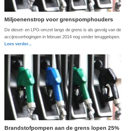
Miljoenenstrop voor grenspomphouders
vrijdag,
De diesel- en LPG-omzet langs de grens is als gevolg van de
7.
accijnsverhogingen in februari 2014 nog verder teruggelopen.
maart
Lees verder...
2014
gelderland
-
08:15
Update:
09-
04-
2025
09:10
Brandstofpompen aan de grens lopen 25%