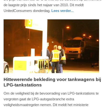
18.
de laagste prijs sinds het najaar van 2010. Dit meldt
augustus
UnitedConsumers donderdag.
Lees verder...
2016
economie
noord-
-
brabant
12:52
Update:
09-
04-
2025
09:10
Hittewerende bekleding voor tankwagens bij
LPG-tankstations
donderdag,
16.
Om de veiligheid bij de bevoorrading van LPG-tankstations te
juni
vergroten gaat de LPG-autogasbranche extra
2016
veiligheidsmaatregelen nemen. Dit meldt het ministerie