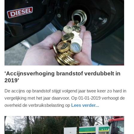
Update:
09-
04-
2025
09:10
'Accijnsverhoging brandstof verdubbelt in
2019'
vrijdag,
28.
De accijns op brandstof stijgt volgend jaar twee keer zo hard in
december
vergelijking met het jaar daarvoor. Op 01-01-2019 verhoogt de
2018
overheid de verbruiksbelasting op
Lees verder...
-
nieuws
noord-
08:41
brabant
Update: