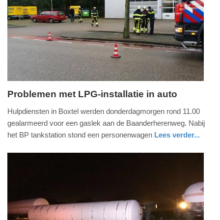
09-
04-
2025
09:10
Problemen met LPG-installatie in auto
donderdag,
Hulpdiensten in Boxtel werden donderdagmorgen rond 11.00
14.
gealarmeerd voor een gaslek aan de Baanderherenweg. Nabij
december
het BP tankstation stond een personenwagen
Lees verder...
2017
nieuws
noord-
brandweer
-
brabant
15:14
Update:
09-
04-