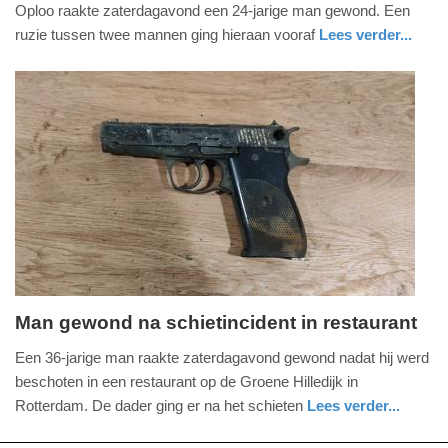
Oploo raakte zaterdagavond een 24-jarige man gewond. Een
januari
ruzie tussen twee mannen ging hieraan vooraf
Lees verder...
2026
buitenland
zuid-
politie
-
holland
11:02
Update:
11-
01-
2026
11:04
Man gewond na schietincident in restaurant
zondag,
Een 36-jarige man raakte zaterdagavond gewond nadat hij werd
28.
beschoten in een restaurant op de Groene Hilledijk in
december
Rotterdam. De dader ging er na het schieten
Lees verder...
2025
nieuws
zuid-
politie
-
holland