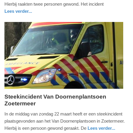
april
Hierbij raakten twee personen gewond. Het incident
2026
Lees verder...
-
nieuws
limburg
politie
10:39
Update:
13-
04-
2026
10:43
Steekincident Van Doornenplantsoen
Zoetermeer
zondag,
22.
In de middag van zondag 22 maart heeft er een steekincident
maart
plaatsgevonden aan het Van Doornenplantsoen in Zoetermeer.
2026
Hierbij is een persoon gewond geraakt. De
Lees verder...
-