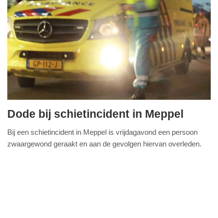
Dode bij schietincident in Meppel
vrijdag,
Bij een schietincident in Meppel is vrijdagavond een persoon
28.
zwaargewond geraakt en aan de gevolgen hiervan overleden.
november
FullStack Studio
Dit maakte een woordvoerder van de
Lees verder...
2025
-
19:24
Update:
28-