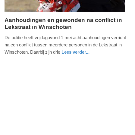
Aanhoudingen en gewonden na conflict in
Lekstraat in Winschoten
zaterdag,
2.
De politie heeft vrijdagavond 1 mei acht aanhoudingen verricht
mei
na een conflict tussen meerdere personen in de Lekstraat in
2026
Winschoten. Daarbij zijn drie
Lees verder...
-
nieuws
groningen
politie
16:35
Update:
02-
05-
2026
16:36