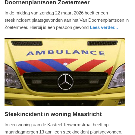
Doornenplantsoen Zoetermeer
zondag,
19.
In de middag van zondag 22 maart 2026 heeft er een
april
steekincident plaatsgevonden aan het Van Doornenplantsoen in
2026
Zoetermeer. Hierbij is een persoon gewond
Lees verder...
-
nieuws
zuid-
politie
11:16
holland
Update:
19-
04-
2026
11:19
Steekincident in woning Maastricht
maandag,
In een woning aan de Kasteel Terwormstraat heeft op
13.
maandagmorgen 13 april een steekincident plaatsgevonden.