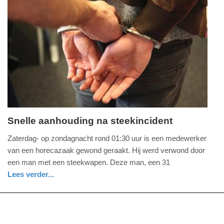
Update:
21-
03-
2026
10:52
Snelle aanhouding na steekincident
zondag,
Zaterdag- op zondagnacht rond 01:30 uur is een medewerker
8.
van een horecazaak gewond geraakt. Hij werd verwond door
februari
een man met een steekwapen. Deze man, een 31
2026
Lees verder...
-
nieuws
limburg
politie
10:09
Update: