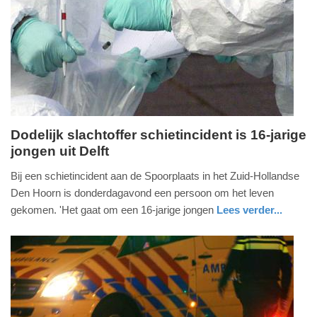
Dodelijk slachtoffer schietincident is 16-jarige
jongen uit Delft
vrijdag,
23.
Bij een schietincident aan de Spoorplaats in het Zuid-Hollandse
januari
Den Hoorn is donderdagavond een persoon om het leven
2026
gekomen. 'Het gaat om een 16-jarige jongen
Lees verder...
-
nieuws
zuid-
politie
09:45
holland
Update:
23-
01-