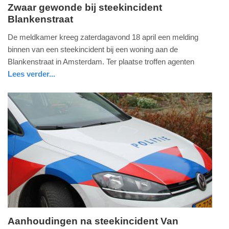
Zwaar gewonde bij steekincident
Blankenstraat
zondag,
19.
De meldkamer kreeg zaterdagavond 18 april een melding
april
binnen van een steekincident bij een woning aan de
2026
Blankenstraat in Amsterdam. Ter plaatse troffen agenten
-
Lees verder...
11:32
nieuws
noord-
politie
holland
Update:
19-
04-
2026
11:35
Aanhoudingen na steekincident Van