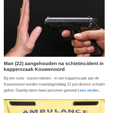
11:38
holland
Update:
01-
07-
2026
11:40
Man (22) aangehouden na schietincident in
kapperszaak Kouwenoord
maandag,
22.
Bij een ruzie - tussen klanten - in een kapperszaak aan de
juni
Kouwenoord worden maandagmiddag 22 juni diverse schoten
2026
gelost. Daarbij raken twee personen gewond
Lees verder...
-
nieuws
noord-
politie
15:02
holland
Update: