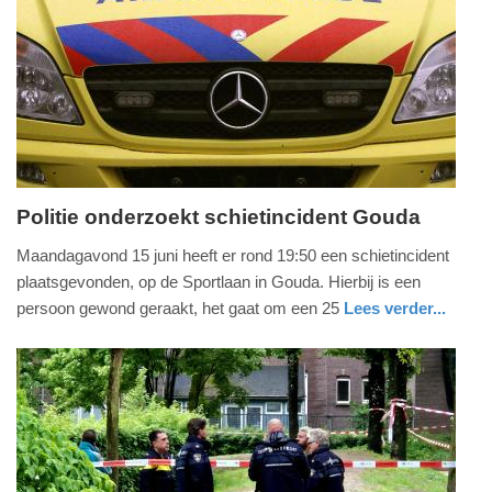
23-
06-
2026
09:27
Politie onderzoekt schietincident Gouda
dinsdag,
Maandagavond 15 juni heeft er rond 19:50 een schietincident
16.
plaatsgevonden, op de Sportlaan in Gouda. Hierbij is een
juni
persoon gewond geraakt, het gaat om een 25
Lees verder...
2026
nieuws
zuid-
politie
-
holland
09:53
Update:
16-
06-