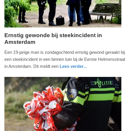
2026
09:57
Ernstig gewonde bij steekincident in
Amsterdam
zondag,
3.
Een 19-jarige man is zondagochtend ernstig gewond geraakt bij
mei
een steekincident in een binnen tuin bij de Eerste Helmersstraat
2026
in Amsterdam. Dit meldt een
Lees verder...
-
nieuws
noord-
politie
12:56
holland
Update:
03-
05-
2026
13:01