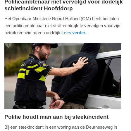
Politieambtenaar niet vervolgd voor dodelijk
schietincident Hoofddorp
woensdag,
14.
Het Openbaar Ministerie Noord-Holland (OM) heeft besloten
januari
een politieambtenaar niet strafrechtelijk te vervolgen voor zijn
2026
betrokkenheid bij een dodelijk
Lees verder...
-
nieuws
noord-
politie
13:58
holland
Update:
14-
01-
2026
13:59
Politie houdt man aan bij steekincident
zondag,
Bij een steekincident in een woning aan de Deurneseweg in
11.