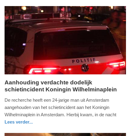
nieuws
zuid-
politie
18:35
holland
Update:
22-
03-
2026
18:36
Aanhouding verdachte dodelijk
schietincident Koningin Wilhelminaplein
zaterdag,
21.
De recherche heeft een 24-jarige man uit Amsterdam
maart
aangehouden van het schietincident aan het Koningin
2026
Wilhelminaplein in Amsterdam. Hierbij kwam, in de nacht
-
Lees verder...
10:50
nieuws
noord-
politie
holland