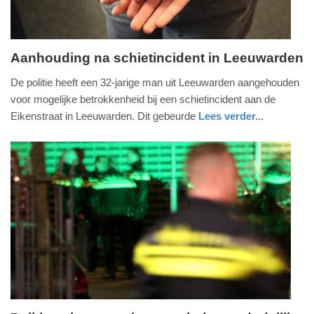
Aanhouding na schietincident in Leeuwarden
woensdag,
De politie heeft een 32-jarige man uit Leeuwarden aangehouden
14.
voor mogelijke betrokkenheid bij een schietincident aan de
januari
Eikenstraat in Leeuwarden. Dit gebeurde
Lees verder...
2026
nieuws
friesland
politie
-
18:43
Update:
14-
01-
2026
18:55