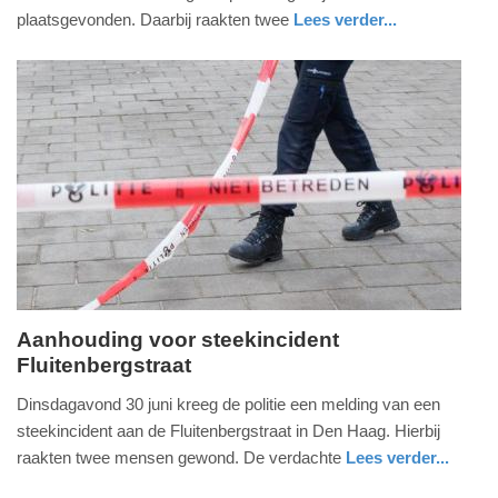
2026
plaatsgevonden. Daarbij raakten twee
Lees verder...
-
nieuws
zuid-
politie
11:04
holland
Update:
12-
07-
2026
19:27
Aanhouding voor steekincident
Fluitenbergstraat
woensdag,
1.
Dinsdagavond 30 juni kreeg de politie een melding van een
juli
steekincident aan de Fluitenbergstraat in Den Haag. Hierbij
2026
raakten twee mensen gewond. De verdachte
Lees verder...
-
nieuws
zuid-
politie