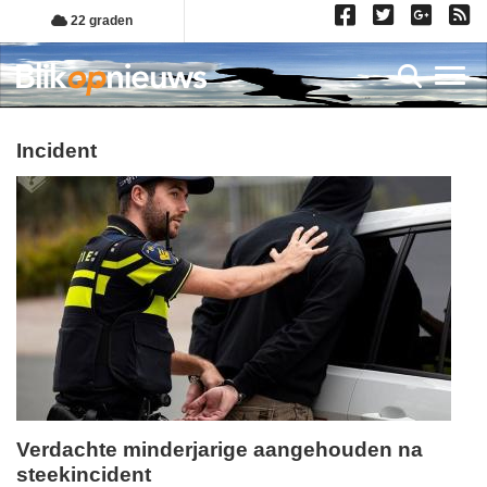
Overslaan
22 graden
en
naar
Toggl
de
inhoud
gaan
incident
Verdachte minderjarige aangehouden na
steekincident
vrijdag,