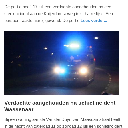
17.
De politie heeft 17 juli een verdachte aangehouden na een
juli
steekincident aan de Kuijerdamseweg in scharredijke. Een
2026
persoon raakte hierbij gewond. De politie
Lees verder...
-
nieuws
zeeland
politie
11:23
Update:
17-
07-
2026
11:24
Verdachte aangehouden na schietincident
Wassenaar
zondag,
12.
Bij een woning aan de Van der Duyn van Maasdamstraat heeft
juli
in de nacht van zaterdag 11 op zondag 12 juli een schietincident