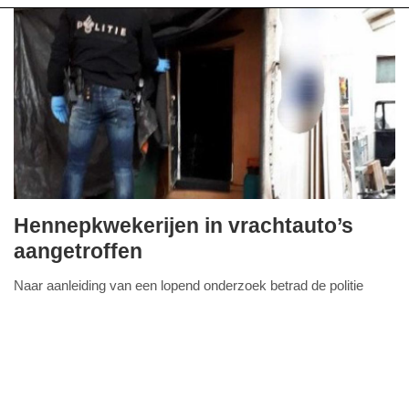
Hennepkwekerijen in vrachtauto’s
dinsdag,
aangetroffen
7.
Naar aanleiding van een lopend onderzoek betrad de politie
januari
FullStack Studio
dinsdagochtend 7 januari rond 9.15 uur een bedrijfspand aan de
2020
Lierweg. Hier troffen agenten in twee
Lees verder...
-
17:46
Update: