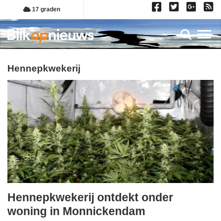
Overslaan
17 graden
en
naar
Toggl
de
inhoud
gaan
hennepkwekerij
Hennepkwekerij ontdekt onder
vrijdag,
woning in Monnickendam
1.