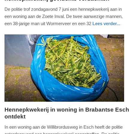
8.
De politie trof zondagavond 7 juni een hennepkwekerij aan in
juni
een woning aan de Zoete Inval. De twee aanwezige mannen,
2020
een 38-jarige man uit Wormerveer en een 32
Lees verder...
-
nieuws
noord-
politie
13:05
brabant
Update:
09-
04-
2025
09:10
Hennepkwekerij in woning in Brabantse Esch
ontdekt
zondag,
26.
In een woning aan de Willibrordusweg in Esch heeft de politie
april