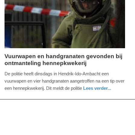
09-
04-
2025
09:10
Vuurwapen en handgranaten gevonden bij
ontmanteling hennepkwekerij
woensdag,
3.
De politie heeft dinsdags in Hendrik-Ido-Ambacht een
maart
vuurwapen en vier handgranaten aangetroffen na een tip over
2021
een hennepkwekerij. Dit meldt de politie
Lees verder...
-
nieuws
noord-
politie
16:30
brabant
Update:
09-
04-