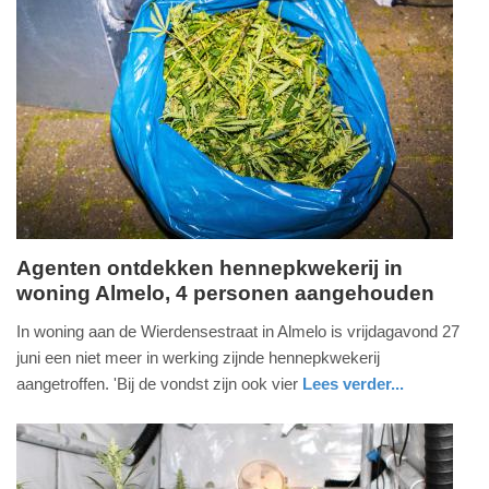
Update:
31-
07-
2025
16:53
Agenten ontdekken hennepkwekerij in
woning Almelo, 4 personen aangehouden
zondag,
29.
In woning aan de Wierdensestraat in Almelo is vrijdagavond 27
juni
juni een niet meer in werking zijnde hennepkwekerij
2025
aangetroffen. 'Bij de vondst zijn ook vier
Lees verder...
-
nieuws
overijssel
politie
17:35
Update: