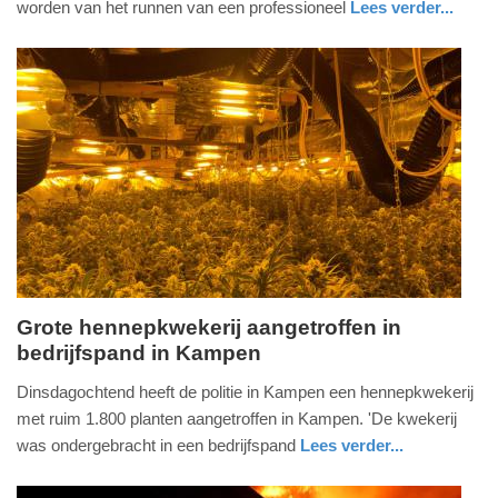
worden van het runnen van een professioneel
Lees verder...
-
nieuws
noord-
13:20
holland
Update:
09-
04-
2025
09:10
Grote hennepkwekerij aangetroffen in
bedrijfspand in Kampen
dinsdag,
7.
Dinsdagochtend heeft de politie in Kampen een hennepkwekerij
juni
met ruim 1.800 planten aangetroffen in Kampen. 'De kwekerij
2022
was ondergebracht in een bedrijfspand
Lees verder...
-
nieuws
overijssel
politie
20:30