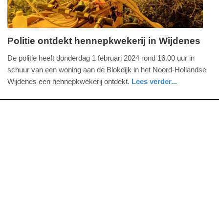
Politie ontdekt hennepkwekerij in Wijdenes
vrijdag,
De politie heeft donderdag 1 februari 2024 rond 16.00 uur in
2.
schuur van een woning aan de Blokdijk in het Noord-Hollandse
februari
Wijdenes een hennepkwekerij ontdekt.
Lees verder...
2024
nieuws
noord-
politie
-
holland
15:38
Update:
09-
04-
2025
09:10