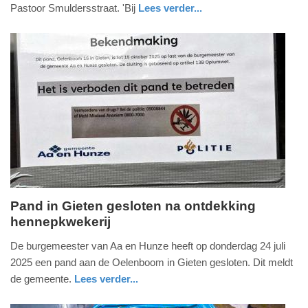
2026
Pastoor Smuldersstraat. 'Bij
Lees verder...
-
nieuws
zeeland
17:29
Update:
02-
01-
2026
17:32
Pand in Gieten gesloten na ontdekking
hennepkwekerij
donderdag,
31.
De burgemeester van Aa en Hunze heeft op donderdag 24 juli
juli
2025 een pand aan de Oelenboom in Gieten gesloten. Dit meldt
2025
de gemeente.
Lees verder...
-
nieuws
drenthe
16:48