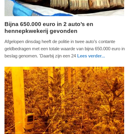
Bijna 650.000 euro in 2 auto’s en
hennepkwekerij gevonden
vrijdag,
16.
Afgelopen dinsdag heeft de politie in twee auto’s contante
oktober
geldbedragen met een totale waarde van bijna 650.000 euro in
2020
beslag genomen. 'Daarbij zijn een 24
Lees verder...
-
nieuws
gelderland
politie
17:48
Update:
09-
04-
2025
09:10