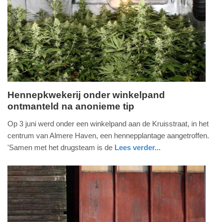
29-
06-
2025
17:37
Hennepkwekerij onder winkelpand
ontmanteld na anonieme tip
dinsdag,
3.
Op 3 juni werd onder een winkelpand aan de Kruisstraat, in het
juni
centrum van Almere Haven, een hennepplantage aangetroffen.
2025
'Samen met het drugsteam is de
Lees verder...
-
nieuws
flevoland
politie
17:15
Update:
03-
06-