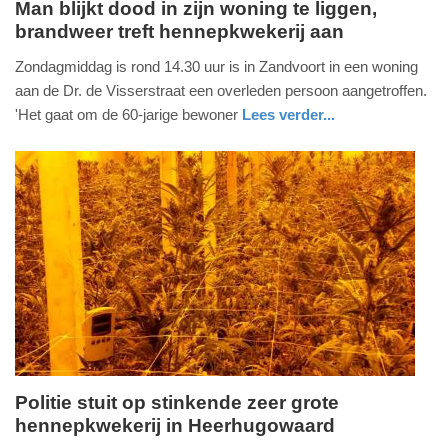
Man blijkt dood in zijn woning te liggen,
brandweer treft hennepkwekerij aan
maandag,
21.
Zondagmiddag is rond 14.30 uur is in Zandvoort in een woning
augustus
aan de Dr. de Visserstraat een overleden persoon aangetroffen.
2023
'Het gaat om de 60-jarige bewoner
Lees verder...
-
nieuws
noord-
politie
14:35
holland
Update:
09-
04-
2025
09:10
Politie stuit op stinkende zeer grote
hennepkwekerij in Heerhugowaard
woensdag,