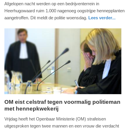
3.
Afgelopen nacht werden op een bedrijventerrein in
mei
Heerhugowaard ruim 1.000 nagenoeg oogstrijpe hennepplanten
2023
aangetroffen. Dit meldt de politie woensdag.
Lees verder...
-
nieuws
noord-
politie
14:39
holland
Update:
09-
04-
2025
09:10
OM eist celstraf tegen voormalig politieman
met hennepkwekerij
vrijdag,
23.
Vrijdag heeft het Openbaar Ministerie (OM) strafeisen
september
uitgesproken tegen twee mannen en een vrouw die verdacht
2022