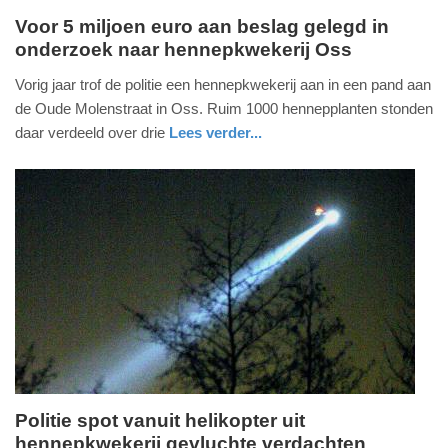
Voor 5 miljoen euro aan beslag gelegd in
onderzoek naar hennepkwekerij Oss
dinsdag,
29.
Vorig jaar trof de politie een hennepkwekerij aan in een pand aan
september
de Oude Molenstraat in Oss. Ruim 1000 hennepplanten stonden
2020
daar verdeeld over drie
Lees verder...
-
nieuws
noord-
politie
21:51
brabant
Update:
09-
04-
2025
09:10
Politie spot vanuit helikopter uit
hennepkwekerij gevluchte verdachten
maandag,