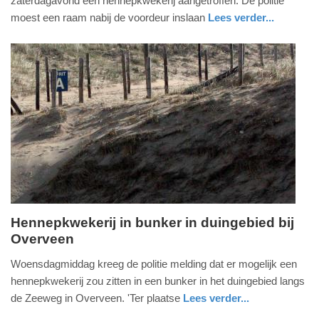
zaterdagavond een hennepkwekerij aangetroffen. De politie
2020
moest een raam nabij de voordeur inslaan
Lees verder...
-
nieuws
noord-
10:16
brabant
Update:
09-
04-
2025
09:10
Hennepkwekerij in bunker in duingebied bij
Overveen
donderdag,
6.
Woensdagmiddag kreeg de politie melding dat er mogelijk een
februari
hennepkwekerij zou zitten in een bunker in het duingebied langs
2020
de Zeeweg in Overveen. 'Ter plaatse
Lees verder...
-
nieuws
noord-
politie