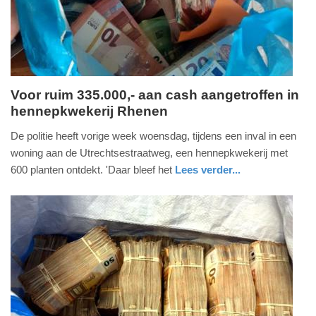
Voor ruim 335.000,- aan cash aangetroffen in
hennepkwekerij Rhenen
woensdag,
2.
De politie heeft vorige week woensdag, tijdens een inval in een
december
woning aan de Utrechtsestraatweg, een hennepkwekerij met
2020
600 planten ontdekt. 'Daar bleef het
Lees verder...
-
nieuws
utrecht
politie
15:12
Update:
09-
04-
2025
09:10