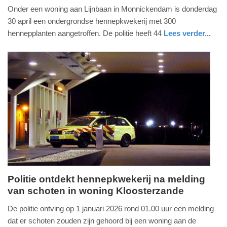
Onder een woning aan Lijnbaan in Monnickendam is donderdag
mei
30 april een ondergrondse hennepkwekerij met 300
2026
hennepplanten aangetroffen. De politie heeft 44
Lees verder...
-
16:42
Update:
01-
05-
2026
16:44
Politie ontdekt hennepkwekerij na melding
van schoten in woning Kloosterzande
vrijdag,
2.
De politie ontving op 1 januari 2026 rond 01.00 uur een melding
januari
dat er schoten zouden zijn gehoord bij een woning aan de