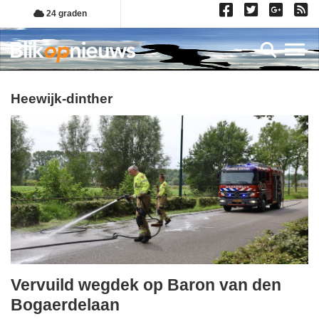
Overslaan
24 graden
en
naar
Toggl
de
inhoud
gaan
heewijk-dinther
Vervuild wegdek op Baron van den
zaterdag,
Bogaerdelaan
27.