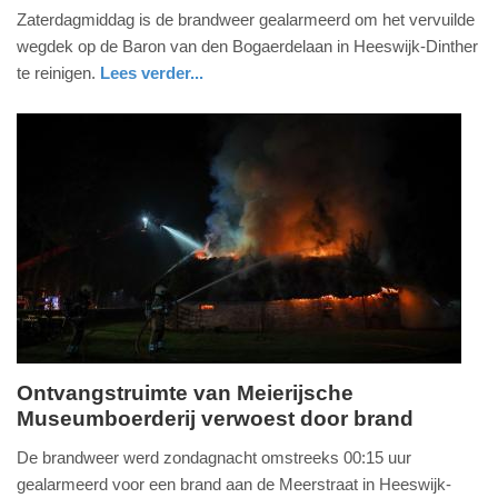
Zaterdagmiddag is de brandweer gealarmeerd om het vervuilde
juli
wegdek op de Baron van den Bogaerdelaan in Heeswijk-Dinther
2024
te reinigen.
Lees verder...
-
18:48
Update:
09-
04-
2025
09:10
Ontvangstruimte van Meierijsche
Museumboerderij verwoest door brand
maandag,
11.
De brandweer werd zondagnacht omstreeks 00:15 uur
oktober
gealarmeerd voor een brand aan de Meerstraat in Heeswijk-