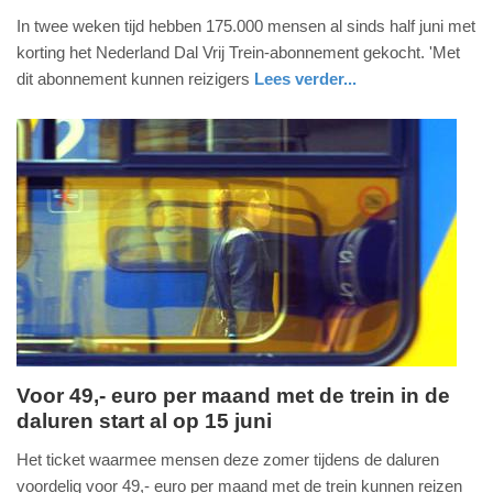
30.
In twee weken tijd hebben 175.000 mensen al sinds half juni met
juni
korting het Nederland Dal Vrij Trein-abonnement gekocht. 'Met
2026
dit abonnement kunnen reizigers
Lees verder...
-
nieuws
utrecht
14:28
Update:
30-
06-
2026
20:27
Voor 49,- euro per maand met de trein in de
daluren start al op 15 juni
woensdag,
3.
Het ticket waarmee mensen deze zomer tijdens de daluren
juni
voordelig voor 49,- euro per maand met de trein kunnen reizen