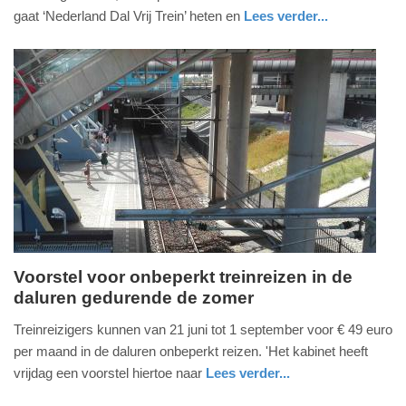
2026
gaat ‘Nederland Dal Vrij Trein’ heten en
Lees verder...
-
nieuws
zuid-
15:18
holland
Update:
03-
06-
2026
15:52
Voorstel voor onbeperkt treinreizen in de
daluren gedurende de zomer
zondag,
24.
Treinreizigers kunnen van 21 juni tot 1 september voor € 49 euro
mei
per maand in de daluren onbeperkt reizen. 'Het kabinet heeft
2026
vrijdag een voorstel hiertoe naar
Lees verder...
-
nieuws
zuid-