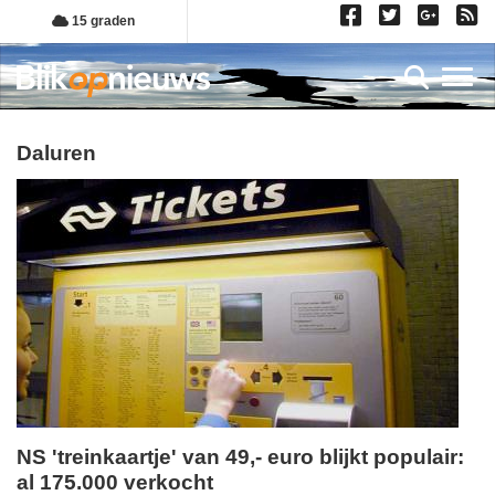
Overslaan
15 graden
en
naar
Toggl
de
inhoud
gaan
daluren
NS 'treinkaartje' van 49,- euro blijkt populair:
al 175.000 verkocht
dinsdag,