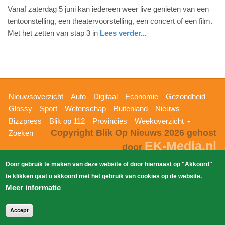
Vanaf zaterdag 5 juni kan iedereen weer live genieten van een
mei
tentoonstelling, een theatervoorstelling, een concert of een film.
2021
Met het zetten van stap 3 in
Lees verder...
-
19:52
Update:
09-
04-
Hoofdnavigatie
Nieuwsoverzicht
Auto
Digitaal
Economie
Gezondheid
2025
Glossy
Sport
Wetenschap
Buitenland
Nieuws
09:10
Bizzpress
Blik op 112
Provincies
Weekoverzicht
Copyright Blik Op Nieuws 2026
gehost
Zoeken
EK-Media.nl
door
Door gebruik te maken van deze website of door hiernaast op "Akkoord"
te klikken gaat u akkoord met het gebruik van cookies op de website.
Meer informatie
Accept