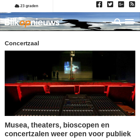
Overslaan
23 graden
en
naar
Toggl
de
inhoud
gaan
concertzaal
Musea, theaters, bioscopen en
vrijdag,
concertzalen weer open voor publiek
28.