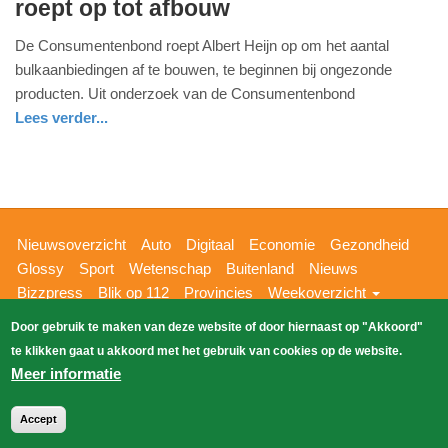
roept op tot afbouw
maart
2026
De Consumentenbond roept Albert Heijn op om het aantal
-
bulkaanbiedingen af te bouwen, te beginnen bij ongezonde
09:44
producten. Uit onderzoek van de Consumentenbond
Lees verder...
Update:
31-
03-
2026
09:46
Hoofdnavigatie
Nieuwsoverzicht
Auto
Digitaal
Economie
Gezondheid
Glossy
Sport
Wetenschap
Buitenland
Nieuws
Bizzpress
Blik op 112
Provincies
Weekoverzicht
Copyright Blik Op Nieuws 2026
gehost
Zoeken
Door gebruik te maken van deze website of door hiernaast op "Akkoord"
EK-Media.nl
door
te klikken gaat u akkoord met het gebruik van cookies op de website.
Meer informatie
Accept