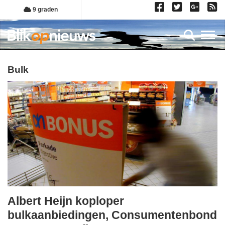
Overslaan
9 graden
en
naar
Toggl
de
inhoud
gaan
bulk
Albert Heijn koploper
dinsdag,
bulkaanbiedingen, Consumentenbond
31.