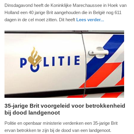
8.
Dinsdagavond heeft de Koninklijke Marechaussee in Hoek van
augustus
Holland een 40 jarige Brit aangehouden die in België nog 611
2018
dagen in de cel moet zitten. Dit heeft
Lees verder...
-
nieuws
zuid-
defensie
17:32
holland
Update:
09-
04-
2025
09:10
35-jarige Brit voorgeleid voor betrokkenheid
bij dood landgenoot
donderdag,
15.
Politie en openbaar ministerie verdenken een 35-jarige Brit
februari
ervan betrokken te zijn bij de dood van een landgenoot.