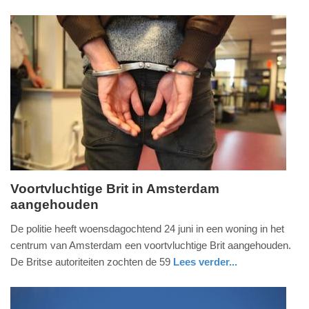
nieuws
utrecht
politie
10:41
Update:
09-
04-
2025
09:10
Voortvluchtige Brit in Amsterdam
aangehouden
vrijdag,
26.
De politie heeft woensdagochtend 24 juni in een woning in het
juni
centrum van Amsterdam een voortvluchtige Brit aangehouden.
2020
De Britse autoriteiten zochten de 59
Lees verder...
-
nieuws
noord-
politie
18:40
holland