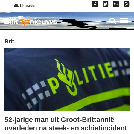
Overslaan
19 graden
en
naar
Toggl
de
inhoud
gaan
brit
52-jarige man uit Groot-Brittannië
woensdag,
overleden na steek- en schietincident
3.