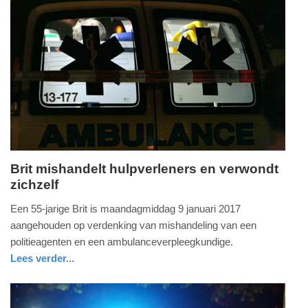
Update:
09-
04-
2025
09:10
Brit mishandelt hulpverleners en verwondt
zichzelf
donderdag,
12.
Een 55-jarige Brit is maandagmiddag 9 januari 2017
januari
aangehouden op verdenking van mishandeling van een
2017
politieagenten en een ambulanceverpleegkundige.
-
Lees verder...
13:56
nieuws
noord-
politie
holland
Update: