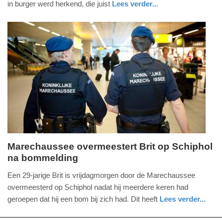
in burger werd herkend, die juist
Lees verder...
-
nieuws
noord-
politie
18:10
holland
Update:
09-
04-
2025
09:10
Marechaussee overmeestert Brit op Schiphol
na bommelding
vrijdag,
1.
Een 29-jarige Brit is vrijdagmorgen door de Marechaussee
januari
overmeesterd op Schiphol nadat hij meerdere keren had
2016
geroepen dat hij een bom bij zich had. Dit heeft
Lees verder...
-
nieuws
noord-
defensie
11:28
holland