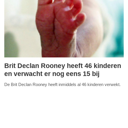
Brit Declan Rooney heeft 46 kinderen
dinsdag,
en verwacht er nog eens 15 bij
8.
De Brit Declan Rooney heeft inmiddels al 46 kinderen verwekt.
december
FullStack Studio
Het krijgen van zoveel kinderen doet hij naar eigen zeggen om
2015
vrouwen te helpen.
Lees verder...
-
09:04
Update:
09-