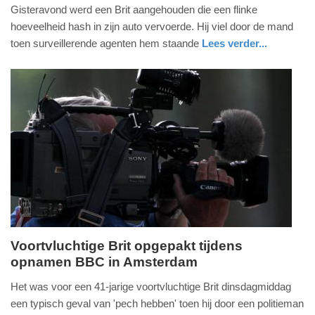
vrijdag,
Gisteravond werd een Brit aangehouden die een flinke
5.
hoeveelheid hash in zijn auto vervoerde. Hij viel door de mand
februari
toen surveillerende agenten hem staande
Lees verder...
2016
nieuws
noord-
politie
-
holland
11:29
Update:
09-
04-
2025
09:10
Voortvluchtige Brit opgepakt tijdens
opnamen BBC in Amsterdam
woensdag,
20.
Het was voor een 41-jarige voortvluchtige Brit dinsdagmiddag
januari
een typisch geval van 'pech hebben' toen hij door een politieman
2016