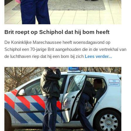
09:10
Brit roept op Schiphol dat hij bom heeft
donderdag,
De Koninklijke Marechaussee heeft woensdagavond op
3.
Schiphol een 70-jarige Brit aangehouden die in de vertrekhal van
november
de luchthaven riep dat hij een bom bij zich
Lees verder...
2016
nieuws
noord-
defensie
-
holland
07:53
Update:
09-
04-
2025
09:10