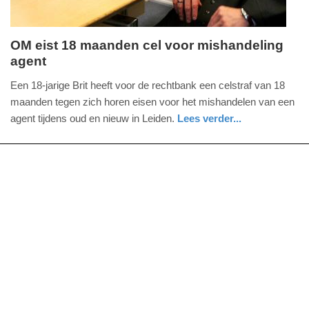
OM eist 18 maanden cel voor mishandeling
agent
vrijdag,
30.
Een 18-jarige Brit heeft voor de rechtbank een celstraf van 18
november
maanden tegen zich horen eisen voor het mishandelen van een
2018
agent tijdens oud en nieuw in Leiden.
Lees verder...
-
nieuws
zuid-
politie
19:26
holland
Update:
09-
04-
2025
09:10