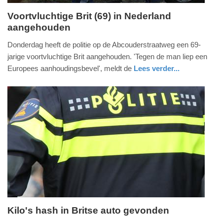
Voortvluchtige Brit (69) in Nederland
aangehouden
vrijdag,
8.
Donderdag heeft de politie op de Abcouderstraatweg een 69-
april
jarige voortvluchtige Brit aangehouden. 'Tegen de man liep een
2016
Europees aanhoudingsbevel', meldt de
Lees verder...
-
nieuws
noord-
politie
13:05
holland
Update:
09-
04-
2025
09:10
Kilo's hash in Britse auto gevonden