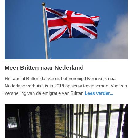
Update:
09-
04-
2025
09:10
Meer Britten naar Nederland
vrijdag,
Het aantal Britten dat vanuit het Verenigd Koninkrijk naar
31.
Nederland verhuist, is in 2019 opnieuw toegenomen. Van een
januari
versnelling van de emigratie van Britten
Lees verder...
2020
nieuws
zuid-
-
holland
08:58
Update:
09-