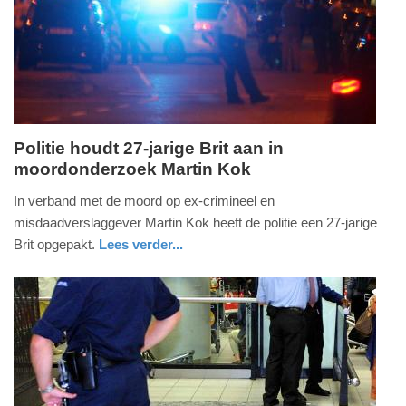
Politie houdt 27-jarige Brit aan in
moordonderzoek Martin Kok
zondag,
11.
In verband met de moord op ex-crimineel en
december
misdaadverslaggever Martin Kok heeft de politie een 27-jarige
2016
Brit opgepakt.
Lees verder...
-
nieuws
noord-
18:27
holland
Update:
09-
04-
2025