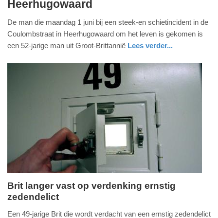
Heerhugowaard
juni
2026
De man die maandag 1 juni bij een steek-en schietincident in de
-
Coulombstraat in Heerhugowaard om het leven is gekomen is
19:30
een 52-jarige man uit Groot-Brittannië
Lees verder...
Update:
03-
06-
2026
19:31
Brit langer vast op verdenking ernstig
zedendelict
maandag,
31.
Een 49-jarige Brit die wordt verdacht van een ernstig zedendelict