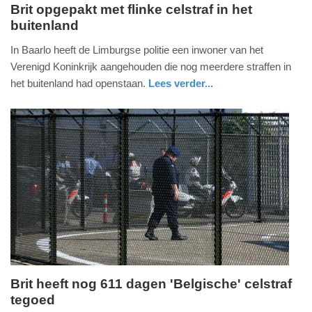
Brit opgepakt met flinke celstraf in het
buitenland
woensdag,
14.
In Baarlo heeft de Limburgse politie een inwoner van het
november
Verenigd Koninkrijk aangehouden die nog meerdere straffen in
2018
het buitenland had openstaan.
Lees verder...
-
nieuws
limburg
politie
21:27
Update:
09-
04-
2025
09:10
Brit heeft nog 611 dagen 'Belgische' celstraf
tegoed
woensdag,