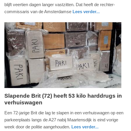
augustus
blijft veertien dagen langer vastzitten. Dat heeft de rechter-
2020
commissaris van de Amsterdamse
Lees verder...
-
nieuws
noord-
20:28
holland
Update:
09-
04-
2025
09:10
Slapende Brit (72) heeft 53 kilo harddrugs in
verhuiswagen
maandag,
3.
Een 72-jarige Brit die lag te slapen in een verhuiswagen op een
augustus
parkeerplaats langs de A27 nabij Maartensdijk is eind vorige
2020
week door de politie aangehouden.
Lees verder...
-