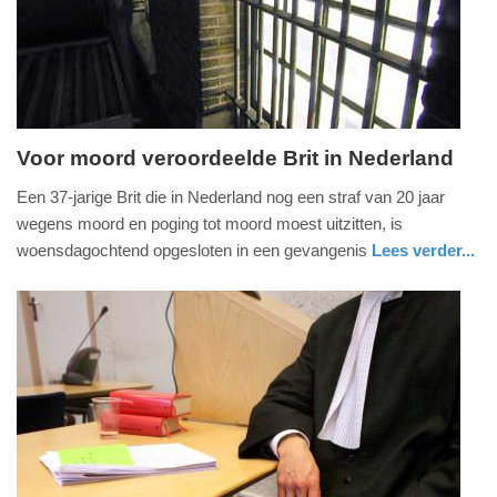
04-
2025
09:10
Voor moord veroordeelde Brit in Nederland
woensdag,
Een 37-jarige Brit die in Nederland nog een straf van 20 jaar
11.
wegens moord en poging tot moord moest uitzitten, is
september
woensdagochtend opgesloten in een gevangenis
Lees verder...
2019
nieuws
noord-
-
brabant
20:07
Update:
09-
04-
2025
09:10