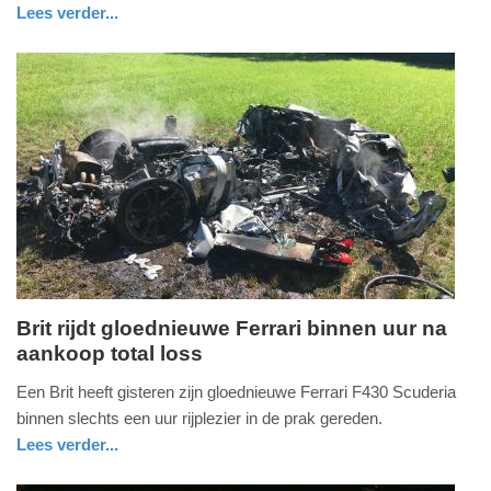
2018
Lees verder...
-
nieuws
zuid-
politie
18:30
holland
Update:
09-
04-
2025
09:10
Brit rijdt gloednieuwe Ferrari binnen uur na
aankoop total loss
vrijdag,
28.
Een Brit heeft gisteren zijn gloednieuwe Ferrari F430 Scuderia
juli
binnen slechts een uur rijplezier in de prak gereden.
2017
Lees verder...
-
buitenland
gelderland
21:21