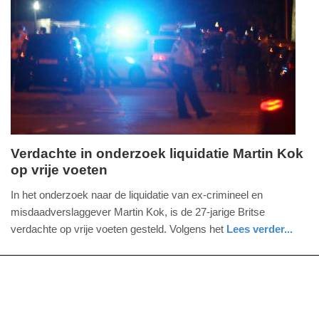
09-
04-
2025
09:10
Verdachte in onderzoek liquidatie Martin Kok
op vrije voeten
vrijdag,
16.
In het onderzoek naar de liquidatie van ex-crimineel en
december
misdaadverslaggever Martin Kok, is de 27-jarige Britse
2016
verdachte op vrije voeten gesteld. Volgens het
Lees verder...
-
nieuws
noord-
politie
11:14
holland
Update:
09-