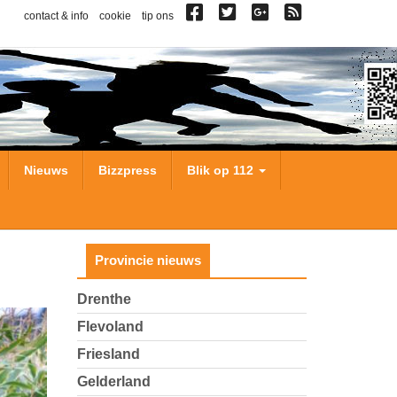
contact & info
cookie
tip ons
Nieuws
Bizzpress
Blik op 112
Provincie nieuws
Drenthe
Flevoland
Friesland
Gelderland