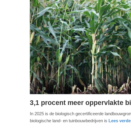
3,1 procent meer oppervlakte 
vrijdag,
In 2025 is de biologisch gecertificeerde landbouwgro
10.
biologische land- en tuinbouwbedrijven is
Lees verder
april
2026