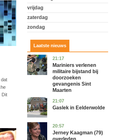
vrijdag
zaterdag
zondag
Laatste nieuws
21:17
buitenland
Mariniers verlenen
militaire bijstand bij
doorzoeken
 dat
gevangenis Sint
che
Maarten
 Dit
21:07
drenthe
nieuws
s
Gaslek in Eelderwolde
20:57
noord-
glossy
holland
Jerney Kaagman (79)
overleden