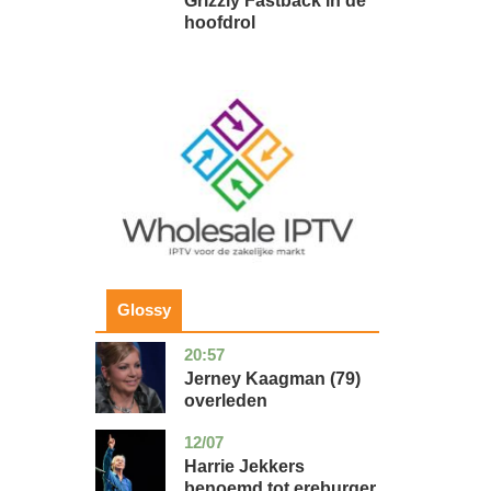
Grizzly Fastback in de
hoofdrol
Image
Glossy
20:57
noord-
glossy
holland
Jerney Kaagman (79)
overleden
12/07
zuid-
glossy
holland
Harrie Jekkers
benoemd tot ereburger