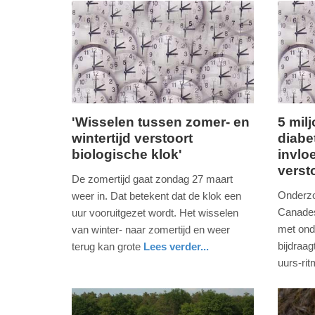
-
10:29
Update:
10-
04-
2026
'Wisselen tussen zomer- en
5 mil
10:31
wintertijd verstoort
diabe
donderdag,
donderd
biologische klok'
invloe
24.
25.
verst
maart
maart
De zomertijd gaat zondag 27 maart
2022
2021
Onderzo
weer in. Dat betekent dat de klok een
-
-
Canadese
uur vooruitgezet wordt. Het wisselen
13:32
09:09
met onde
van winter- naar zomertijd en weer
bijdraag
terug kan grote
Lees verder...
Update:
Update:
gezondheid
utrecht
uurs-ri
09-
09-
gezondh
utrecht
04-
04-
2025
2025