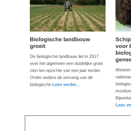
09:10
09:10
Biologische landbouw
Schip
groeit
voor 
donderdag,
donderd
biolo
19.
19.
De biologische landbouw liet in 2017
gene
juli
mei
over het algemeen een duidelijke groei
2018
2016
Ministe
zien ten opzichte van een jaar eerder.
-
-
nationa
Onder andere de omvang van de
08:15
09:28
biologi
biologische
Lees verder...
nieuws
zuid-
monitore
Update:
Update:
holland
Bijwerk
09-
09-
Lees ve
04-
04-
nieuws
zuid-
2025
2025
holland
09:10
09:10