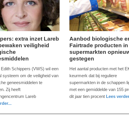
09:10
pers: extra inzet Lareb
Aanbod biologische e
bewaken veiligheid
Fairtrade producten in
ag,
donderdag,
gische
supermarkten opnieu
7.
esmiddelen
gestegen
november
2013
r Edith Schippers (VWS) wil een
Het aantal producten met het 
-
al systeem om de veiligheid van
keurmerk dat bij reguliere
09:54
sche geneesmiddelen te
supermarkten in de schappen lig
n. Zij heeft
met een gemiddelde van 155 pr
Update:
ingencentrum Lareb
dit jaar tien procent
Lees verder.
09-
noord-
rder...
04-
holland
2025
09:10