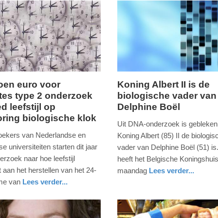
joen euro voor
Koning Albert II is de
tes type 2 onderzoek
biologische vader van
ag,
maandag,
d leefstijl op
Delphine Boël
27.
oring biologische klok
januari
Uit DNA-onderzoek is gebleken
2020
ekers van Nederlandse en
Koning Albert (85) II de biologis
-
 universiteiten starten dit jaar
vader van Delphine Boël (51) is.
21:03
rzoek naar hoe leefstijl
heeft het Belgische Koningshui
t aan het herstellen van het 24-
maandag
Lees verder...
Update:
glossy
tme van
Lees verder...
09-
eid
04-
2025