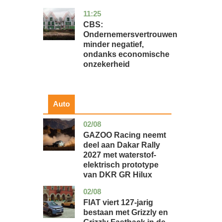
11:25
zuid-
economie
holland
CBS:
Ondernemersvertrouwen
minder negatief,
ondanks economische
onzekerheid
Auto
02/08
auto
GAZOO Racing neemt
deel aan Dakar Rally
2027 met waterstof-
elektrisch prototype
van DKR GR Hilux
02/08
auto
FIAT viert 127-jarig
bestaan met Grizzly en