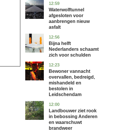
12:59
noord-
nieuws
holland
Waterwolftunnel
afgesloten voor
aanbrengen nieuw
asfalt
12:56
noord-
economie
holland
Bijna helft
Nederlanders schaamt
zich voor schulden
12:23
zuid-
nieuws
holland
Bewoner vannacht
overvallen, bedreigd,
mishandeld en
bestolen in
Leidschendam
12:00
drenthe
nieuws
Landbouwer ziet rook
in bebossing Anderen
en waarschuwt
brandweer