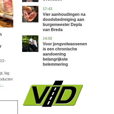
17:43
noord-
nieuws
brabant
Vier aanhoudingen na
doodsbedreiging aan
burgemeester Depla
van Breda
n
14:02
utrecht
gezondheid
Voor jongvolwassenen
w
is een chronische
aandoening
belangrijkste
EKO-
belemmering
t, lag
oducten
..