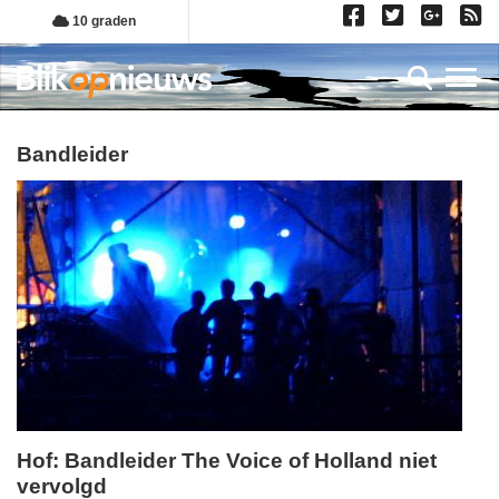
Overslaan
10 graden
en
naar
Toggl
de
inhoud
gaan
bandleider
Hof: Bandleider The Voice of Holland niet
vervolgd
vrijdag,