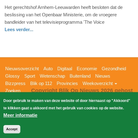
11.
Het gerechtshof Arnhem-Leeuwarden heeft besloten dat de
juli
beslissing van het Openbaar Ministerie, om de vroegere
2025
bandleider van het televisieprogramma 'The Voice
-
Lees verder...
16:17
glossy
gelderland
Update:
11-
07-
Hoofdnavigatie
Nieuwsoverzicht
Auto
Digitaal
Economie
Gezondheid
2025
Glossy
Sport
Wetenschap
Buitenland
Nieuws
16:33
Bizzpress
Blik op 112
Provincies
Weekoverzicht
Copyright Blik Op Nieuws 2026
gehost
Zoeken
EK-Media.nl
door
Door gebruik te maken van deze website of door hiernaast op "Akkoord"
te klikken gaat u akkoord met het gebruik van cookies op de website.
Meer informatie
Accept