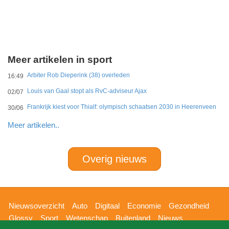
Meer artikelen in sport
Arbiter Rob Dieperink (38) overleden
16:49
Louis van Gaal stopt als RvC-adviseur Ajax
02/07
Frankrijk kiest voor Thialf: olympisch schaatsen 2030 in Heerenveen
30/06
Meer artikelen..
Overig nieuws
Hoofdnavigatie
Nieuwsoverzicht
Auto
Digitaal
Economie
Gezondheid
Glossy
Sport
Wetenschap
Buitenland
Nieuws