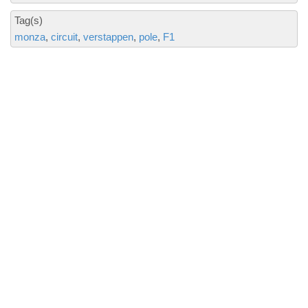
Tag(s)
monza
circuit
verstappen
pole
F1