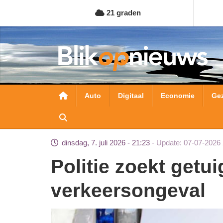
Overslaan
21 graden
en
naar
de
inhoud
gaan
Hoofdnavigatie
Auto
Digitaal
Economie
Ge
dinsdag, 7. juli 2026 - 21:23
Update: 07-07-2026 
Politie zoekt getuigen van dodelijk
verkeersongeval