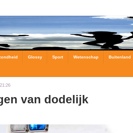
zondheid
Glossy
Sport
Wetenschap
Buitenland
21:26