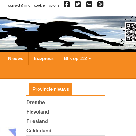
contact & info
cookie
tip ons
Nieuws
Bizzpress
Blik op 112
Provincie nieuws
Drenthe
Flevoland
Friesland
Gelderland