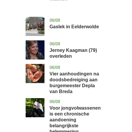
06/08
drenthe
nieuws
Gaslek in Eelderwolde
06/08
noord-
glossy
holland
Jerney Kaagman (79)
overleden
06/08
noord-
nieuws
brabant
Vier aanhoudingen na
doodsbedreiging aan
burgemeester Depla
van Breda
06/08
utrecht
gezondheid
Voor jongvolwassenen
is een chronische
aandoening
belangrijkste
belemmering