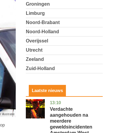
Groningen
Limburg
Noord-Brabant
Noord-Holland
Overijssel
Utrecht
Zeeland
Zuid-Holland
Laatste nieuws
13:10
noord-
nieuws
holland
Verdachte
 illustratie
aangehouden na
meerdere
 op
geweldsincidenten
Amsterdam-West