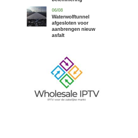
06/08
noord-
nieuws
holland
Waterwolftunnel
afgesloten voor
aanbrengen nieuw
asfalt
Image