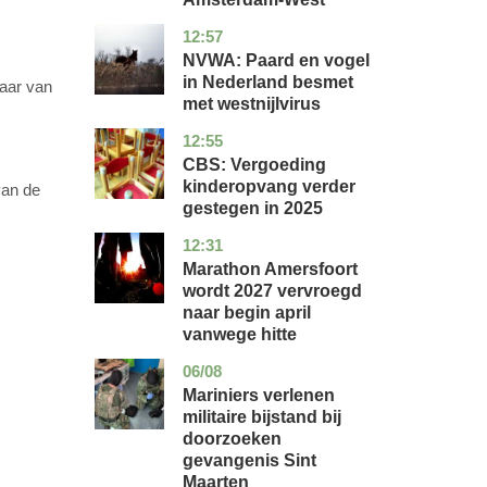
12:57
utrecht
nieuws
NVWA: Paard en vogel
in Nederland besmet
laar van
met westnijlvirus
12:55
zuid-
economie
holland
CBS: Vergoeding
kinderopvang verder
van de
gestegen in 2025
12:31
utrecht
nieuws
Marathon Amersfoort
wordt 2027 vervroegd
naar begin april
vanwege hitte
06/08
buitenland
Mariniers verlenen
militaire bijstand bij
doorzoeken
gevangenis Sint
Maarten