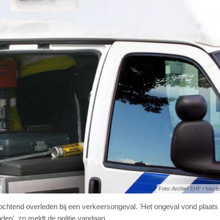
Foto: Archief EHF / foto ter
chtend overleden bij een verkeersongeval. 'Het ongeval vond plaats
den', zo meldt de politie vandaag.