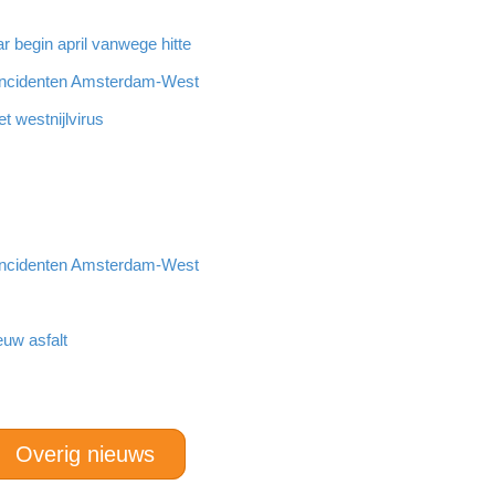
 begin april vanwege hitte
incidenten Amsterdam-West
 westnijlvirus
incidenten Amsterdam-West
euw asfalt
Overig nieuws