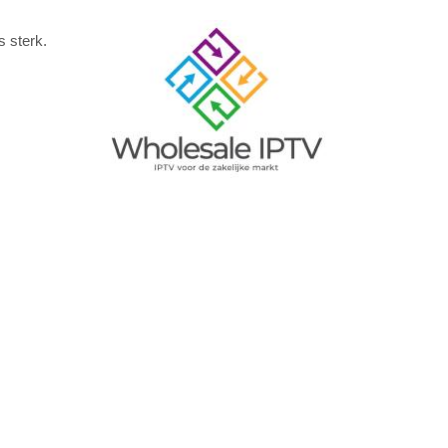
Image
s sterk.