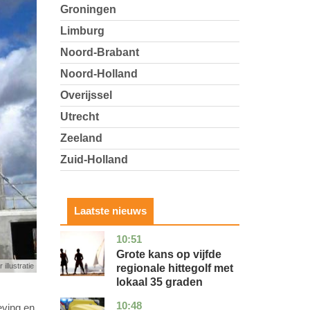
Groningen
Limburg
Noord-Brabant
Noord-Holland
Overijssel
Utrecht
Zeeland
Zuid-Holland
Laatste nieuws
10:51
utrecht
nieuws
Grote kans op vijfde
 illustratie
regionale hittegolf met
lokaal 35 graden
10:48
noord-
nieuws
eving en