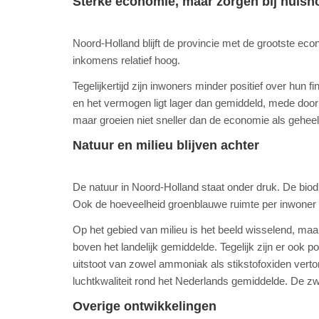
Sterke economie, maar zorgen bij huis
Noord-Holland blijft de provincie met de grootste ec
inkomens relatief hoog.
Tegelijkertijd zijn inwoners minder positief over hun
en het vermogen ligt lager dan gemiddeld, mede door
maar groeien niet sneller dan de economie als geheel, 
Natuur en milieu blijven achter
De natuur in Noord-Holland staat onder druk. De biodiver
Ook de hoeveelheid groenblauwe ruimte per inwoner i
Op het gebied van milieu is het beeld wisselend, maa
boven het landelijk gemiddelde. Tegelijk zijn er ook 
uitstoot van zowel ammoniak als stikstofoxiden vertone
luchtkwaliteit rond het Nederlands gemiddelde. De z
Overige ontwikkelingen