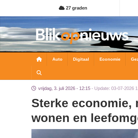
Overslaan
27 graden
en
naar
de
inhoud
gaan
Hoofdnavigatie
Auto
Digitaal
Economie
Ge
vrijdag, 3. juli 2026 - 12:15
Update: 03-07-2026 1
Sterke economie, maar groeiende druk op
wonen en leefomg