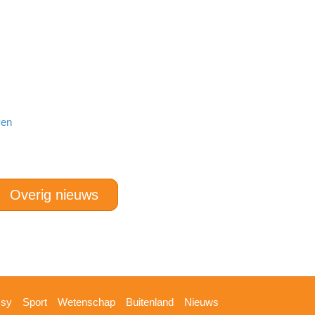
ven
Overig nieuws
ssy
Sport
Wetenschap
Buitenland
Nieuws