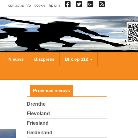
contact & info
cookie
tip ons
Nieuws
Bizzpress
Blik op 112
Provincie nieuws
Drenthe
Flevoland
Friesland
Gelderland