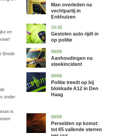
holland
Man overleden na
vechtpartij in
Enkhuizen
10:42
noord-
nieuws
jke en
brabant
Gestolen auto rijdt in
vaart
op politie
08/08
utrecht
nieuws
de Brede
Aanhoudingen na
steekincident
08/08
zuid-
nieuws
holland
Politie treedt op bij
blokkade A12 in Den
 de
Haag
rs onder
bouw is
08/08
utrecht
nieuws
annen
Perseïden op komst:
tot 65 vallende sterren
per uur