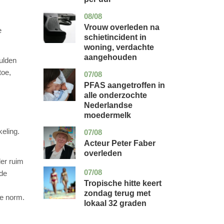
08/08
zuid-
nieuws
holland
Vrouw overleden na
e
schietincident in
woning, verdachte
aangehouden
hulden
toe,
07/08
utrecht
gezondheid
PFAS aangetroffen in
alle onderzochte
Nederlandse
moedermelk
keling.
07/08
noord-
glossy
holland
Acteur Peter Faber
overleden
der ruim
07/08
utrecht
nieuws
 de
Tropische hitte keert
zondag terug met
de norm.
lokaal 32 graden