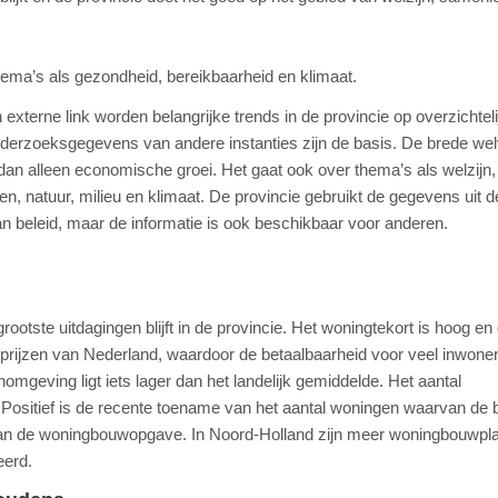
thema’s als gezondheid, bereikbaarheid en klimaat.
terne link worden belangrijke trends in de provincie op overzichteli
derzoeksgegevens van andere instanties zijn de basis. De brede wel
dan alleen economische groei. Het gaat ook over thema’s als welzijn,
, natuur, milieu en klimaat. De provincie gebruikt de gegevens uit 
n beleid, maar de informatie is ook beschikbaar voor anderen.
ootste uitdagingen blijft in de provincie. Het woningtekort is hoog en
prijzen van Nederland, waardoor de betaalbaarheid voor veel inwone
mgeving ligt iets lager dan het landelijk gemiddelde. Het aantal
 Positief is de recente toename van het aantal woningen waarvan de 
 aan de woningbouwopgave. In Noord-Holland zijn meer woningbouwpl
eerd.