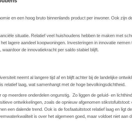
houdens
onomie en een hoog bruto binnenlands product per inwoner. Ook zijn d
 financiële situatie. Relatief veel huishoudens hebben te maken met sc
 het lagere aandeel koopwoningen. Investeringen in innovatie nemen 
waardoor de innovatiekracht per saldo stabiel blijft.
siteit neemt al langere tijd af en blijft achter bij de landelijke ontwik
s relatief laag, wat samenhangt met de hoge bevolkingsdichtheid.
r op meerdere onderdelen ongunstig. Zo liggen de geluid- en lichthin
positieve ontwikkelingen, zoals de opnieuw afgenomen stikstofuitstoot:
n een dalende trend. Ook is de fosfaatuitstoot relatief laag en ligt de
wemwaterkwaliteit is over het algemeen goed, maar voldoet niet aan 