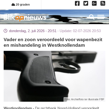
Overslaan
20 graden
en
naar
Toggl
de
inhoud
donderdag, 2. juli 2026 - 20:51
Update: 02-07-2026 20:53
gaan
Vader en zoon veroordeeld voor wapenbezit
en mishandeling in Westknollendam
Foto: Archieffoto ter illustratie FBF
Westknollendam
De rechtbank Noord-Holland veroordeelt