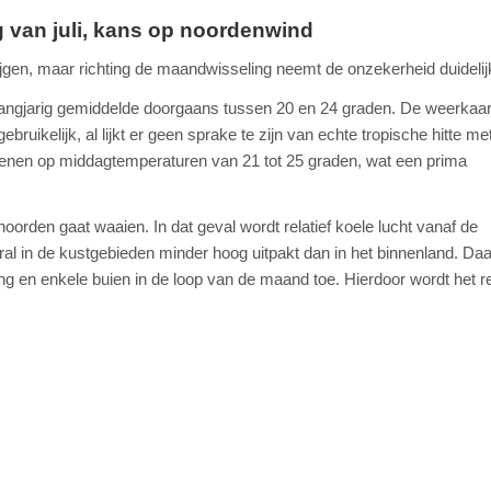
 van juli, kans op noordenwind
ijgen, maar richting de maandwisseling neemt de onzekerheid duidelij
 langjarig gemiddelde doorgaans tussen 20 en 24 graden. De weerkaa
uikelijk, al lijkt er geen sprake te zijn van echte tropische hitte me
enen op middagtemperaturen van 21 tot 25 graden, wat een prima
noorden gaat waaien. In dat geval wordt relatief koele lucht vanaf de
l in de kustgebieden minder hoog uitpakt dan in het binnenland. Da
ng en enkele buien in de loop van de maand toe. Hierdoor wordt het r