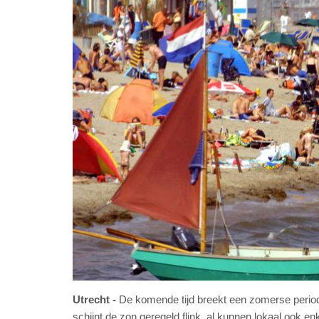
Utrecht
De komende tijd breekt een zomerse period
schijnt de zon geregeld flink, al kunnen lokaal ook