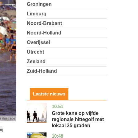
Groningen
Limburg
Noord-Brabant
Noord-Holland
Overijssel
Utrecht
Zeeland
Zuid-Holland
Laatste nieuws
10:51
utrecht
nieuws
Grote kans op vijfde
 illustratie
regionale hittegolf met
lokaal 35 graden
ij
10:48
noord-
nieuws