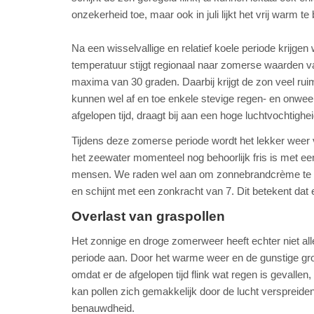
onzekerheid toe, maar ook in juli lijkt het vrij warm t
Na een wisselvallige en relatief koele periode krijge
temperatuur stijgt regionaal naar zomerse waarden va
maxima van 30 graden. Daarbij krijgt de zon veel rui
kunnen wel af en toe enkele stevige regen- en onwee
afgelopen tijd, draagt bij aan een hoge luchtvochtighei
Tijdens deze zomerse periode wordt het lekker weer
het zeewater momenteel nog behoorlijk fris is met e
mensen. We raden wel aan om zonnebrandcrème te sme
en schijnt met een zonkracht van 7. Dit betekent da
Overlast van graspollen
Het zonnige en droge zomerweer heeft echter niet all
periode aan. Door het warme weer en de gunstige gr
omdat er de afgelopen tijd flink wat regen is gevall
kan pollen zich gemakkelijk door de lucht verspreiden
benauwdheid.