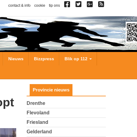
contact & info
cookie
tip ons
Nieuws
Bizzpress
Blik op 112
Provincie nieuws
Drenthe
Flevoland
Friesland
Gelderland