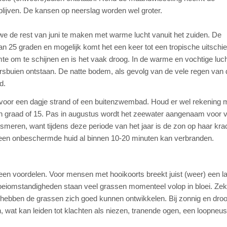
e blijven. De kansen op neerslag worden wel groter.
n we de rest van juni te maken met warme lucht vanuit het zuiden. De
n 25 graden en mogelijk komt het een keer tot een tropische uitschie
mte om te schijnen en is het vaak droog. In de warme en vochtige luc
rsbuien ontstaan. De natte bodem, als gevolg van de vele regen van 
d.
 voor een dagje strand of een buitenzwembad. Houd er wel rekening 
en graad of 15. Pas in augustus wordt het zeewater aangenaam voor v
ren, want tijdens deze periode van het jaar is de zon op haar krac
t een onbeschermde huid al binnen 10-20 minuten kan verbranden.
een voordelen. Voor mensen met hooikoorts breekt juist (weer) een la
oeiomstandigheden staan veel grassen momenteel volop in bloei. Zek
en, hebben de grassen zich goed kunnen ontwikkelen. Bij zonnig en dro
, wat kan leiden tot klachten als niezen, tranende ogen, een loopneu