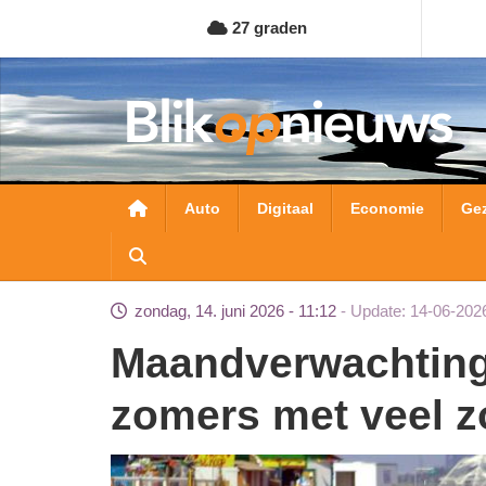
Overslaan
27 graden
en
naar
de
inhoud
gaan
Hoofdnavigatie
Auto
Digitaal
Economie
Ge
zondag, 14. juni 2026 - 11:12
Update: 14-06-202
Maandverwachting: tweede junihelft verloopt
zomers met veel z