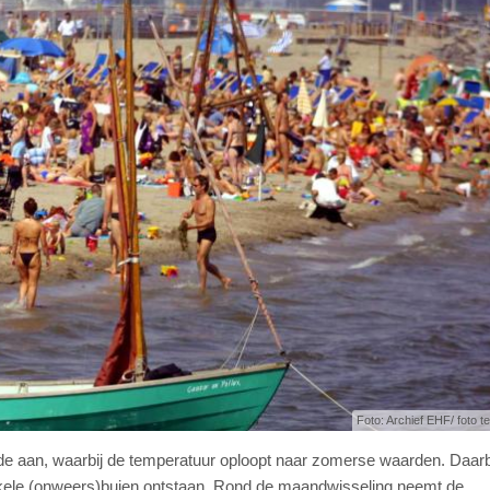
Foto: Archief EHF/ foto ter
e aan, waarbij de temperatuur oploopt naar zomerse waarden. Daarb
 enkele (onweers)buien ontstaan. Rond de maandwisseling neemt de