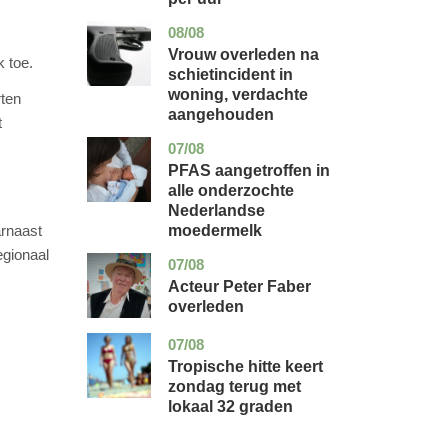
08/08
zuid-
nieuws
holland
Vrouw overleden na
k toe.
schietincident in
woning, verdachte
rten
aangehouden
t
07/08
utrecht
gezondheid
PFAS aangetroffen in
alle onderzochte
Nederlandse
moedermelk
arnaast
egionaal
07/08
noord-
glossy
holland
Acteur Peter Faber
overleden
07/08
utrecht
nieuws
Tropische hitte keert
zondag terug met
lokaal 32 graden