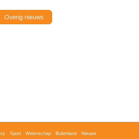
Overig nieuws
ssy
Sport
Wetenschap
Buitenland
Nieuws