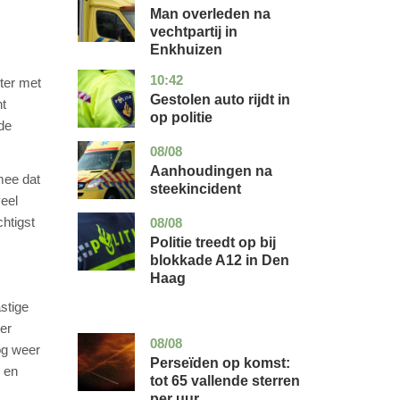
holland
Man overleden na
vechtpartij in
Enkhuizen
10:42
noord-
nieuws
ter met
brabant
Gestolen auto rijdt in
ht
op politie
de
08/08
utrecht
nieuws
Aanhoudingen na
mee dat
steekincident
eel
htigst
08/08
zuid-
nieuws
holland
Politie treedt op bij
blokkade A12 in Den
Haag
stige
er
08/08
utrecht
nieuws
og weer
Perseïden op komst:
s en
tot 65 vallende sterren
per uur