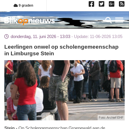
Overslaan
9 graden
en
naar
Toggl
de
inhoud
donderdag, 11. juni 2026 - 13:03
Update: 11-06-2026 13:05
gaan
Leerlingen onwel op scholengemeenschap
in Limburgse Stein
Foto: Archief EHF
Stein
Op Scholengemeenschap Groenewald aan de