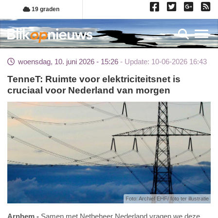
Overslaan
19 graden
en
naar
Toggl
de
inhoud
woensdag, 10. juni 2026 - 15:26
Update: 10-06-2026 16:43
gaan
TenneT: Ruimte voor elektriciteitsnet is
cruciaal voor Nederland van morgen
Foto: Archief EHF/ foto ter illustratie
Arnhem
Samen met Netbeheer Nederland vragen we deze