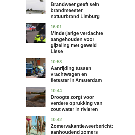
Brandweer geeft sein
brandmeester
natuurbrand Limburg
16:01
zuid-
nieuws
holland
Minderjarige verdachte
aangehouden voor
gijzeling met geweld
Lisse
10:53
noord-
nieuws
holland
Aanrijding tussen
vrachtwagen en
fietsster in Amsterdam
10:44
gelderland
nieuws
Droogte zorgt voor
verdere oprukking van
zout water in rivieren
10:42
utrecht
nieuws
Zomervakantieweerbericht:
aanhoudend zomers