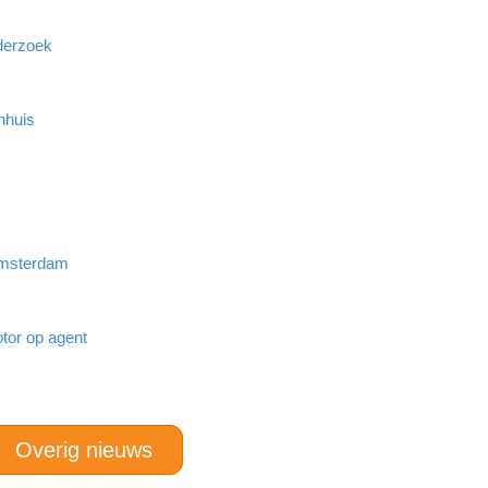
derzoek
nhuis
 Amsterdam
tor op agent
Overig nieuws