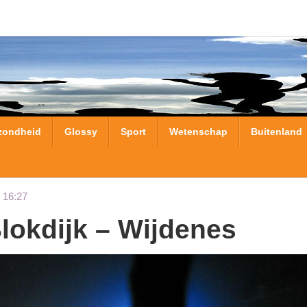
zondheid
Glossy
Sport
Wetenschap
Buitenland
 16:27
Blokdijk – Wijdenes