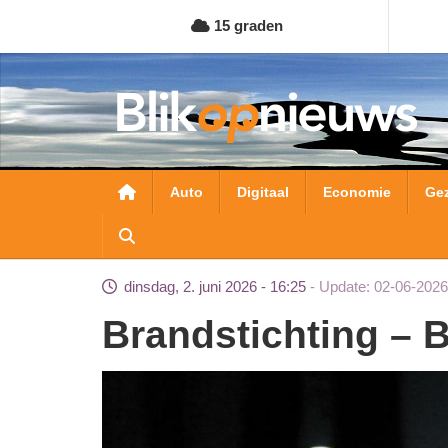
Overslaan
15 graden
en
naar
de
inhoud
gaan
Hoofdnavigatie
Auto
Digitaal
Economie
Ge
dinsdag, 2. juni 2026 - 16:25
Update: 02-06-2026
Brandstichting – 