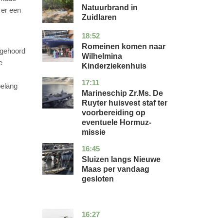
Natuurbrand in
 er een
Zuidlaren
18:52
utrecht
nieuws
Romeinen komen naar
 gehoord
Wilhelmina
e
Kinderziekenhuis
17:11
zuid-
nieuws
belang
holland
Marineschip Zr.Ms. De
Ruyter huisvest staf ter
voorbereiding op
eventuele Hormuz-
missie
16:45
zuid-
nieuws
holland
Sluizen langs Nieuwe
Maas per vandaag
gesloten
16:27
limburg
nieuws