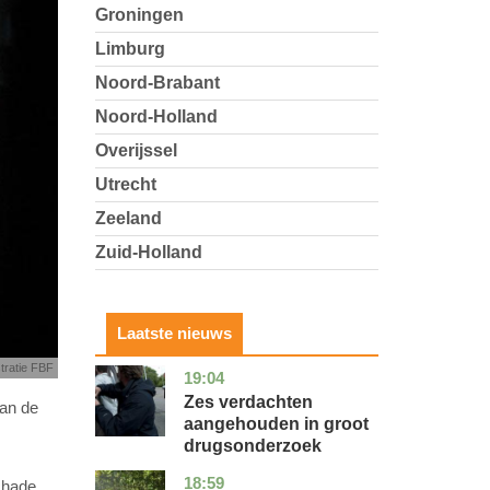
Groningen
Limburg
Noord-Brabant
Noord-Holland
Overijssel
Utrecht
Zeeland
Zuid-Holland
Laatste nieuws
stratie FBF
19:04
zuid-
nieuws
holland
Zes verdachten
van de
aangehouden in groot
drugsonderzoek
18:59
drenthe
nieuws
chade