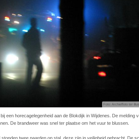
Foto: Archieffoto ter illu
 bij een horecagelegenheid aan de Blokdijk in Wijdenes. De melding 
nen. De brandweer was snel ter plaatse om het vuur te blussen.
stonden twee paarden op stal, deze zijn in veiligheid gebracht. De s