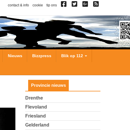
contact & info
cookie
tip ons
Nieuws
Bizzpress
Blik op 112
Provincie nieuws
Drenthe
Flevoland
Friesland
Gelderland