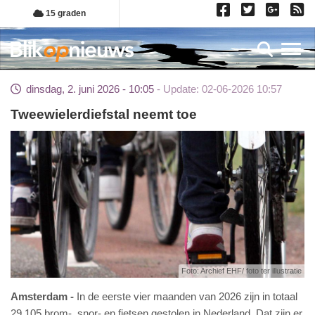
Overslaan
15 graden
en
naar
Toggl
de
inhoud
dinsdag, 2. juni 2026 - 10:05
Update: 02-06-2026 10:57
gaan
Tweewielerdiefstal neemt toe
Foto: Archief EHF/ foto ter illustratie
Amsterdam
In de eerste vier maanden van 2026 zijn in totaal
29.105 brom-, snor- en fietsen gestolen in Nederland. Dat zijn er