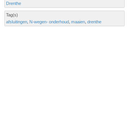
Drenthe
Tag(s)
afsluitingen
N-wegen- onderhoud
maaien
drenthe