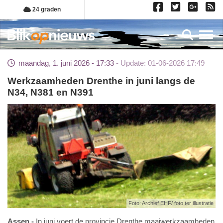
Overslaan
24 graden
en
naar
Toggl
de
inhoud
maandag, 1. juni 2026 - 17:33
Update: 01-06-2026 17:49
gaan
Werkzaamheden Drenthe in juni langs de
N34, N381 en N391
Foto: Archief EHF/ foto ter illustratie
Assen
In juni voert de provincie Drenthe maaiwerkzaamheden