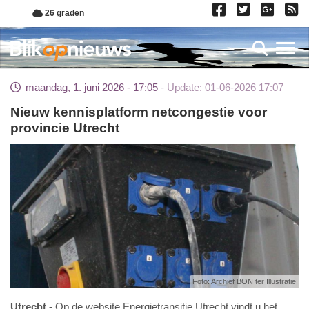
Overslaan
26 graden
en
naar
Toggl
de
inhoud
maandag, 1. juni 2026 - 17:05
Update: 01-06-2026 17:07
gaan
Nieuw kennisplatform netcongestie voor
provincie Utrecht
Foto: Archief BON ter Illustratie
Utrecht
Op de website Energietransitie Utrecht vindt u het