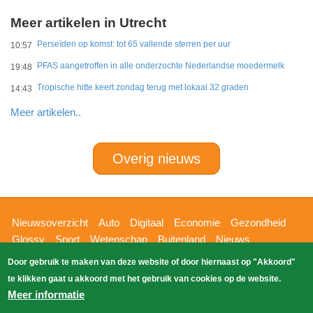
Meer artikelen in Utrecht
Perseïden op komst: tot 65 vallende sterren per uur
10:57
PFAS aangetroffen in alle onderzochte Nederlandse moedermelk
19:48
Tropische hitte keert zondag terug met lokaal 32 graden
14:43
Meer artikelen..
Overig nieuws
Hoofdnavigatie
Nieuwsoverzicht
Auto
Digitaal
Economie
Gezondheid
Glossy
Sport
Wetenschap
Buitenland
Nieuws
Bizzpress
Blik op 112
Provincies
Weekoverzicht
Door gebruik te maken van deze website of door hiernaast op "Akkoord"
Copyright Blik Op Nieuws 2026
gehost
Zoeken
te klikken gaat u akkoord met het gebruik van cookies op de website.
EK-Media.nl
door
Meer informatie