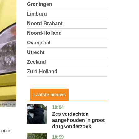
Groningen
Limburg
Noord-Brabant
Noord-Holland
Overijssel
Utrecht
Zeeland
Zuid-Holland
Laatste nieuws
 illustratie
19:04
zuid-
nieuws
holland
Zes verdachten
aangehouden in groot
drugsonderzoek
oon in
18:59
drenthe
nieuws