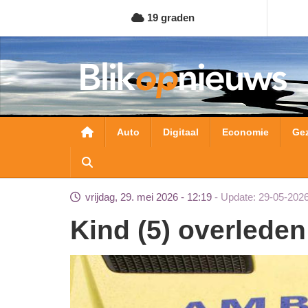
Overslaan
19 graden
en
naar
de
inhoud
gaan
Hoofdnavigatie
Auto
Digitaal
Economie
Ge
vrijdag, 29. mei 2026 - 12:19
Update: 29-05-2026
Kind (5) overleden