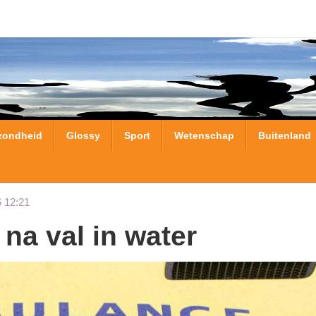
zondheid
Glossy
Sport
Wetenschap
Buitenland
 12:21
 na val in water