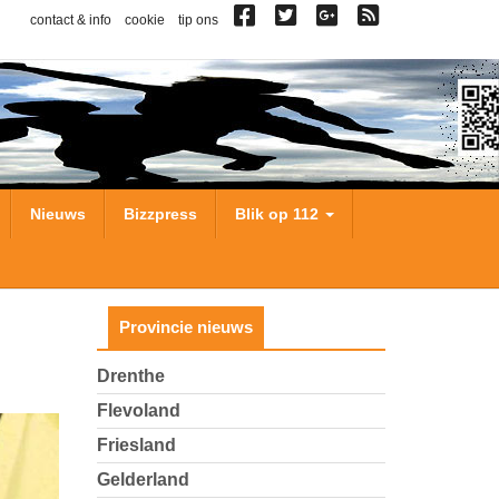
contact & info
cookie
tip ons
Nieuws
Bizzpress
Blik op 112
Provincie nieuws
Drenthe
Flevoland
Friesland
Gelderland