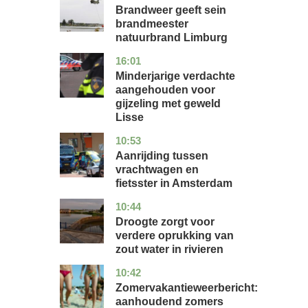
Brandweer geeft sein
brandmeester
natuurbrand Limburg
16:01
zuid-
nieuws
holland
Minderjarige verdachte
aangehouden voor
gijzeling met geweld
Lisse
10:53
noord-
nieuws
holland
Aanrijding tussen
vrachtwagen en
fietsster in Amsterdam
10:44
gelderland
nieuws
Droogte zorgt voor
verdere oprukking van
zout water in rivieren
10:42
utrecht
nieuws
Zomervakantieweerbericht:
aanhoudend zomers