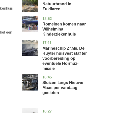
Natuurbrand in
ekenhuis
Zuidlaren
18:52
utrecht
nieuws
Romeinen komen naar
Wilhelmina
 het een
Kinderziekenhuis
17:11
zuid-
nieuws
holland
Marineschip Zr.Ms. De
Ruyter huisvest staf ter
voorbereiding op
eventuele Hormuz-
missie
16:45
zuid-
nieuws
holland
Sluizen langs Nieuwe
Maas per vandaag
gesloten
16:27
limburg
nieuws