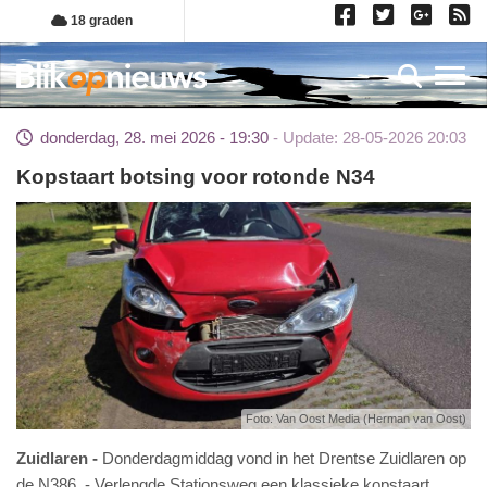
Overslaan
18 graden
en
naar
Toggl
de
inhoud
donderdag, 28. mei 2026 - 19:30
Update: 28-05-2026 20:03
gaan
Kopstaart botsing voor rotonde N34
Foto: Van Oost Media (Herman van Oost)
Zuidlaren
Donderdagmiddag vond in het Drentse Zuidlaren op
de N386 - Verlengde Stationsweg een klassieke kopstaart