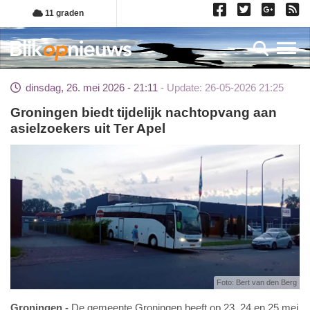
Overslaan
11 graden
en
naar
Toggl
de
inhoud
dinsdag, 26. mei 2026 - 21:11
Update: 26-05-2026 21:25
gaan
Groningen biedt tijdelijk nachtopvang aan
asielzoekers uit Ter Apel
Foto: Bert van den Berg
Groningen
De gemeente Groningen heeft op 23, 24 en 25 mei