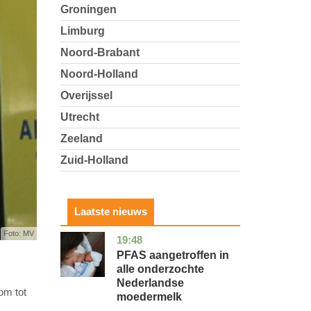
Groningen
Limburg
Noord-Brabant
Noord-Holland
Overijssel
Utrecht
Zeeland
Zuid-Holland
Laatste nieuws
Foto: MV
19:48
utrecht
gezondheid
PFAS aangetroffen in
alle onderzochte
Nederlandse
om tot
moedermelk