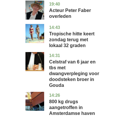
19:40
noord-
glossy
holland
Acteur Peter Faber
overleden
14:43
utrecht
nieuws
Tropische hitte keert
zondag terug met
lokaal 32 graden
14:31
zuid-
nieuws
holland
Celstraf van 6 jaar en
tbs met
dwangverpleging voor
doodsteken broer in
Gouda
14:26
noord-
nieuws
holland
800 kg drugs
aangetroffen in
Amsterdamse haven