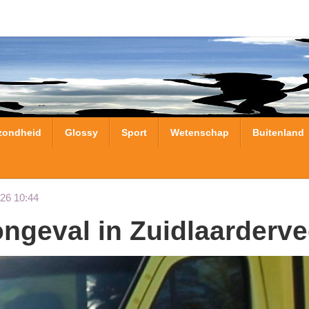
zondheid
Glossy
Sport
Wetenschap
Buitenland
26 10:44
songeval in Zuidlaarderv