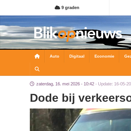
Overslaan
9 graden
en
naar
de
inhoud
gaan
Hoofdnavigatie
Auto
Digitaal
Economie
Ge
zaterdag, 16. mei 2026 - 10:42
Update: 16-05-20
Dode bij verkeer