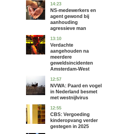
14:23
flevoland
nieuws
NS-medewerkers en
agent gewond bij
aanhouding
agressieve man
13:10
noord-
nieuws
holland
Verdachte
aangehouden na
meerdere
geweldsincidenten
Amsterdam-West
12:57
utrecht
nieuws
NVWA: Paard en vogel
in Nederland besmet
met westnijlvirus
12:55
zuid-
economie
holland
CBS: Vergoeding
kinderopvang verder
gestegen in 2025