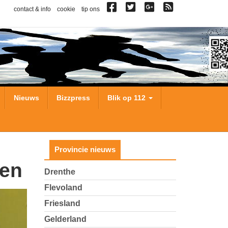
contact & info
cookie
tip ons
Nieuws
Bizzpress
Blik op 112
Provincie nieuws
een
Drenthe
Flevoland
Friesland
Gelderland