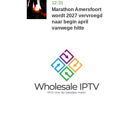
12:31
utrecht
nieuws
Marathon Amersfoort
wordt 2027 vervroegd
naar begin april
vanwege hitte
Image