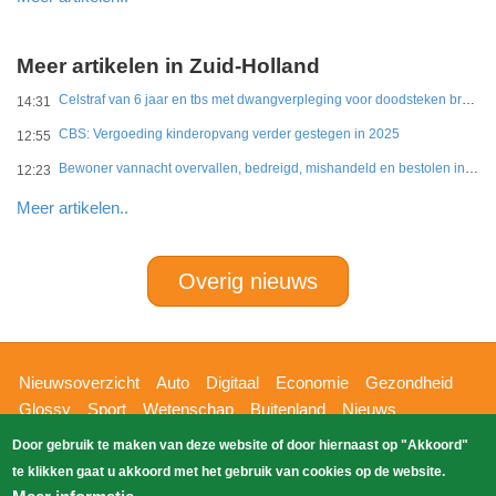
Meer artikelen in Zuid-Holland
Celstraf van 6 jaar en tbs met dwangverpleging voor doodsteken broer in Gouda
14:31
CBS: Vergoeding kinderopvang verder gestegen in 2025
12:55
Bewoner vannacht overvallen, bedreigd, mishandeld en bestolen in Leidschendam
12:23
Meer artikelen..
Overig nieuws
Hoofdnavigatie
Nieuwsoverzicht
Auto
Digitaal
Economie
Gezondheid
Glossy
Sport
Wetenschap
Buitenland
Nieuws
Bizzpress
Blik op 112
Provincies
Weekoverzicht
Door gebruik te maken van deze website of door hiernaast op "Akkoord"
Copyright Blik Op Nieuws 2026
gehost
Zoeken
te klikken gaat u akkoord met het gebruik van cookies op de website.
EK-Media.nl
door