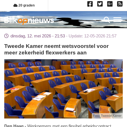
Overslaan
20 graden
en
naar
Toggl
de
inhoud
dinsdag, 12. mei 2026 - 21:53
Update: 12-05-2026 21:57
gaan
Tweede Kamer neemt wetsvoorstel voor
meer zekerheid flexwerkers aan
Foto: Tweede Kamer
Den Haag
Werknemers met een flexibel arbeidscontract