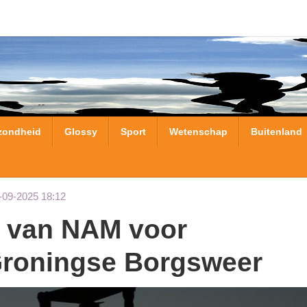
zondheid
Glossy
Sport
Wetenschap
Buitenland
-09-2025 18:12
 Groningse Borgsweer