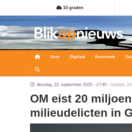
Overslaan
10 graden
en
naar
de
inhoud
gaan
Hoofdnavigatie
Auto
Digitaal
Economie
Ge
dinsdag, 23. september 2025 - 17:45
Update: 23
OM eist 20 miljoen van NAM voor
milieudelicten in