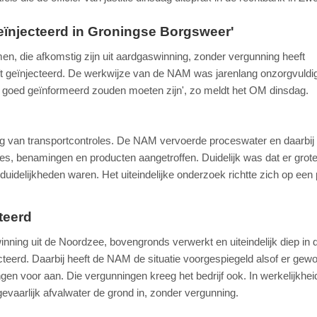
eïnjecteerd in Groningse Borgsweer'
n, die afkomstig zijn uit aardgaswinning, zonder vergunning heeft
 geïnjecteerd. De werkwijze van de NAM was jarenlang onzorgvuldig
ist goed geïnformeerd zouden moeten zijn', zo meldt het OM dinsdag.
ding van transportcontroles. De NAM vervoerde proceswater en daarbi
s, benamingen en producten aangetroffen. Duidelijk was dat er grot
uidelijkheden waren. Het uiteindelijke onderzoek richtte zich op een
teerd
swinning uit de Noordzee, bovengronds verwerkt en uiteindelijk diep in 
teerd. Daarbij heeft de NAM de situatie voorgespiegeld alsof er gew
gen voor aan. Die vergunningen kreeg het bedrijf ook. In werkelijkhe
gevaarlijk afvalwater de grond in, zonder vergunning.