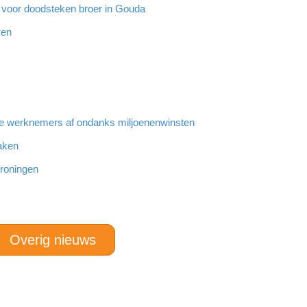
g voor doodsteken broer in Gouda
ven
e werknemers af ondanks miljoenenwinsten
maken
Groningen
Overig nieuws