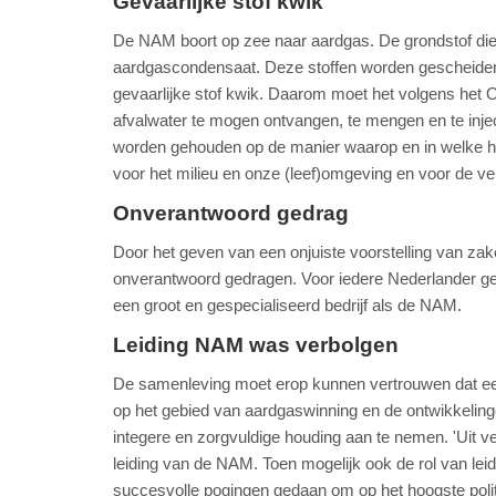
Gevaarlijke stof kwik
De NAM boort op zee naar aardgas. De grondstof die 
aardgascondensaat. Deze stoffen worden gescheiden.
gevaarlijke stof kwik. Daarom moet het volgens het O
afvalwater te mogen ontvangen, te mengen en te injec
worden gehouden op de manier waarop en in welke hoe
voor het milieu en onze (leef)omgeving en voor de v
Onverantwoord gedrag
Door het geven van een onjuiste voorstelling van za
onverantwoord gedragen. Voor iedere Nederlander gel
een groot en gespecialiseerd bedrijf als de NAM.
Leiding NAM was verbolgen
De samenleving moet erop kunnen vertrouwen dat een
op het gebied van aardgaswinning en de ontwikkelin
integere en zorgvuldige houding aan te nemen. 'Uit v
leiding van de NAM. Toen mogelijk ook de rol van lei
succesvolle pogingen gedaan om op het hoogste politi