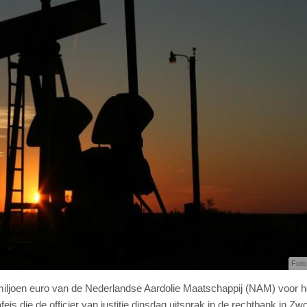
Foto:
miljoen euro van de Nederlandse Aardolie Maatschappij (NAM) voor h
eis die de officier van justitie dinsdag uitsprak in de rechtbank in Zwo