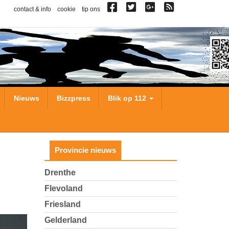
contact & info
cookie
tip ons
Nieuws
Bizzpress
Blik op 112
Provincie nieuws
Drenthe
Flevoland
Friesland
Gelderland