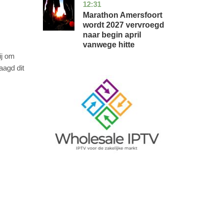
12:31
utrecht
nieuws
Marathon Amersfoort
wordt 2027 vervroegd
naar begin april
vanwege hitte
ij om
aagd dit
Image