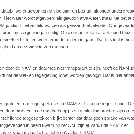
daarbij wordt gewonnen is vloeibaar en bestaat uit onder andere wat
 Het water wordt afgevoerd als gewoon afvalwater, maar het bevat 
M juridisch behandeld worden als gevaarlijk afvalwater. Om gevaarli
teren zijn vergunningen nodig. Op die manier kan er ook goed toezic
veelheid, stoffen weer terug de bodem in gaan. Dat toezicht is bela
eiligheid en gezondheid van mensen.
ken door de NAM en daarmee niet transparant te zijn, heeft de NAM z
dt dat de wet- en regelgeving moet worden gevolgd. Dat is niet ande
 grote en machtige speler als de NAM zich aan de regels houdt. De 
gen daar omheen in de maatschappij, zou aanleiding moeten zijn om 
erschillende tapgesprekken blijkt echter dat daar geen sprake van was
dinggevenden in beeld kwam bij het OM, zijn er vanuit de NAM niet
eke niveau invloed uit te oefenen', aldus het OM.