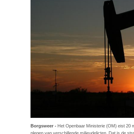
Borgsweer
Het Openbaar Ministerie (OM) eist 20 
plegen van verschillende milieudelicten. Dat is de straf