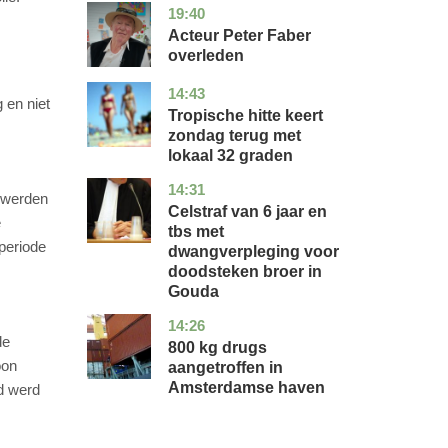
19:40
noord-
glossy
holland
Acteur Peter Faber
overleden
14:43
utrecht
nieuws
 en niet
Tropische hitte keert
zondag terug met
lokaal 32 graden
14:31
zuid-
nieuws
j werden
holland
Celstraf van 6 jaar en
e
tbs met
 periode
dwangverpleging voor
doodsteken broer in
Gouda
14:26
noord-
nieuws
de
holland
800 kg drugs
oon
aangetroffen in
Amsterdamse haven
id werd