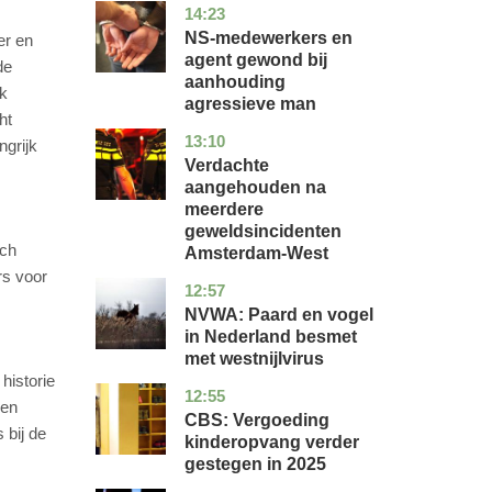
14:23
flevoland
nieuws
NS-medewerkers en
er en
agent gewond bij
de
aanhouding
jk
agressieve man
ht
13:10
noord-
nieuws
ngrijk
holland
Verdachte
aangehouden na
meerdere
geweldsincidenten
ich
Amsterdam-West
rs voor
12:57
utrecht
nieuws
NVWA: Paard en vogel
in Nederland besmet
met westnijlvirus
historie
12:55
zuid-
economie
een
holland
CBS: Vergoeding
 bij de
kinderopvang verder
gestegen in 2025