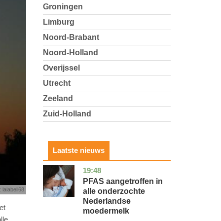
Groningen
Limburg
Noord-Brabant
Noord-Holland
Overijssel
Utrecht
Zeeland
Zuid-Holland
Laatste nieuws
19:48
utrecht
gezondheid
PFAS aangetroffen in
 lalabell68
alle onderzochte
Nederlandse
et
moedermelk
lle.