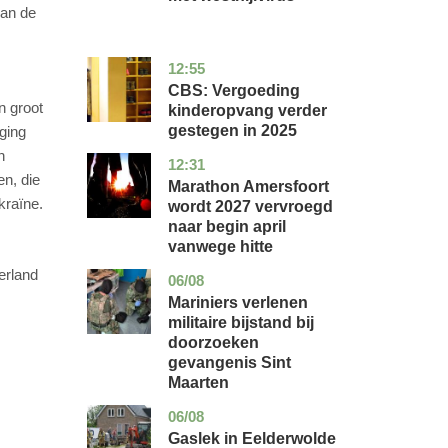
kan de
12:55
zuid-
economie
holland
CBS: Vergoeding
n groot
kinderopvang verder
gestegen in 2025
ging
n
12:31
utrecht
nieuws
en, die
Marathon Amersfoort
kraïne.
wordt 2027 vervroegd
naar begin april
vanwege hitte
erland
06/08
buitenland
Mariniers verlenen
militaire bijstand bij
doorzoeken
gevangenis Sint
Maarten
06/08
drenthe
nieuws
Gaslek in Eelderwolde