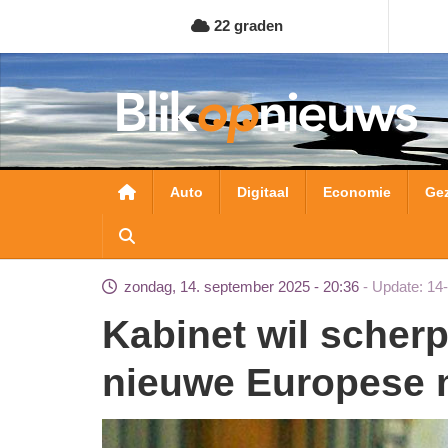
Overslaan
22 graden
en
naar
de
inhoud
gaan
Hoofdnavigatie
Auto
Digitaal
Economie
Ge
zondag, 14. september 2025 - 20:36
Update: 14
Kabinet wil scherpere financiële keuzes in
nieuwe Europese 