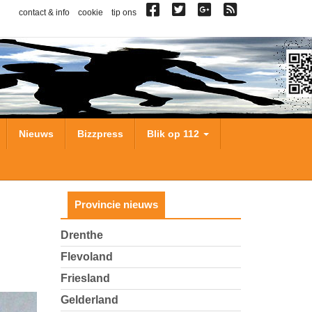
contact & info
cookie
tip ons
Nieuws
Bizzpress
Blik op 112
Provincie nieuws
Drenthe
Flevoland
Friesland
Gelderland