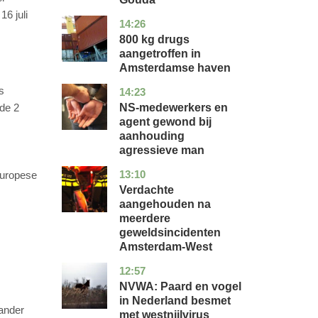
6 juli
14:26
noord-
nieuws
holland
800 kg drugs
aangetroffen in
Amsterdamse haven
s
14:23
flevoland
nieuws
NS-medewerkers en
de 2
agent gewond bij
aanhouding
agressieve man
13:10
noord-
nieuws
Europese
holland
Verdachte
aangehouden na
meerdere
geweldsincidenten
m
Amsterdam-West
12:57
utrecht
nieuws
NVWA: Paard en vogel
in Nederland besmet
tander
met westnijlvirus