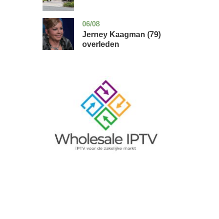
06/08
noord-
glossy
holland
Jerney Kaagman (79)
overleden
Image