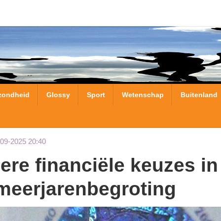
zondheid
Glossy
Sport
Wetenschap
Buitenland
-09-2025 20:40
meerjarenbegroting