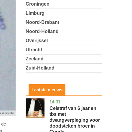
Groningen
Limburg
Noord-Brabant
Noord-Holland
Overijssel
Utrecht
Zeeland
Zuid-Holland
Laatste nieuws
14:31
zuid-
nieuws
holland
Celstraf van 6 jaar en
 illustratie
tbs met
dwangverpleging voor
n de
doodsteken broer in
er
Gouda