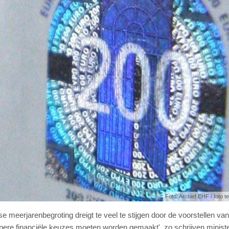
Foto: Archief EHF / foto ter
meerjarenbegroting dreigt te veel te stijgen door de voorstellen va
pere financiële keuzes moeten worden gemaakt', zo schrijven minist