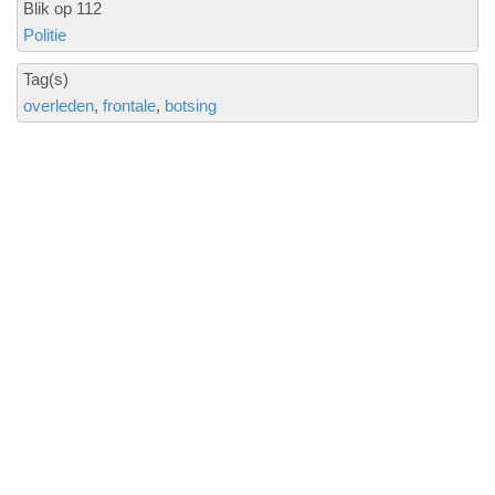
Blik op 112
Politie
Tag(s)
overleden
frontale
botsing