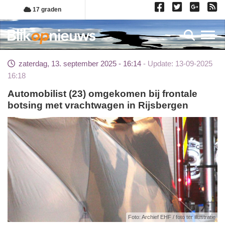
Overslaan
17 graden
en
naar
Toggl
de
inhoud
zaterdag, 13. september 2025 - 16:14
Update: 13-09-2025
gaan
16:18
Automobilist (23) omgekomen bij frontale
botsing met vrachtwagen in Rijsbergen
Foto: Archief EHF / foto ter illustratie