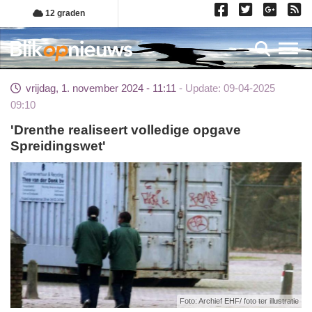
Overslaan
12 graden
en
naar
Toggl
de
inhoud
vrijdag, 1. november 2024 - 11:11
Update: 09-04-2025
gaan
09:10
'Drenthe realiseert volledige opgave
Spreidingswet'
Foto: Archief EHF/ foto ter illustratie