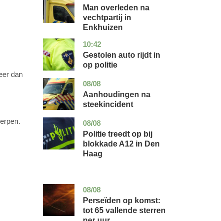
holland
Man overleden na
vechtpartij in
Enkhuizen
10:42
noord-
nieuws
brabant
Gestolen auto rijdt in
op politie
eer dan
08/08
utrecht
nieuws
Aanhoudingen na
steekincident
erpen.
08/08
zuid-
nieuws
holland
Politie treedt op bij
blokkade A12 in Den
Haag
08/08
utrecht
nieuws
Perseïden op komst:
tot 65 vallende sterren
per uur