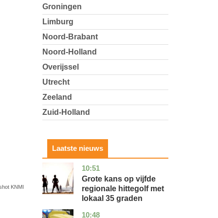
Groningen
Limburg
Noord-Brabant
Noord-Holland
Overijssel
Utrecht
Zeeland
Zuid-Holland
Laatste nieuws
10:51
utrecht
nieuws
Grote kans op vijfde
shot KNMI
regionale hittegolf met
lokaal 35 graden
10:48
noord-
nieuws