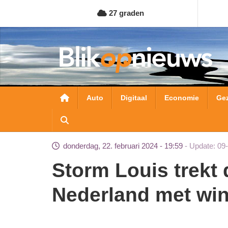
Overslaan
27 graden
en
naar
de
inhoud
gaan
Hoofdnavigatie
Auto
Digitaal
Economie
Ge
donderdag, 22. februari 2024 - 19:59
Update: 09
Storm Louis trekt donderdagavond over
Nederland met win