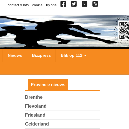
contact & info
cookie
tip ons
Nieuws
Bizzpress
Blik op 112
Provincie nieuws
Drenthe
Flevoland
Friesland
Gelderland