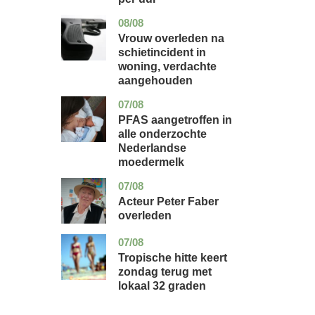
08/08
zuid-
nieuws
holland
Vrouw overleden na
schietincident in
woning, verdachte
aangehouden
07/08
utrecht
gezondheid
PFAS aangetroffen in
alle onderzochte
Nederlandse
moedermelk
07/08
noord-
glossy
holland
Acteur Peter Faber
overleden
07/08
utrecht
nieuws
Tropische hitte keert
zondag terug met
lokaal 32 graden