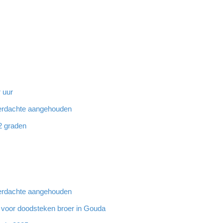
 uur
 verdachte aangehouden
32 graden
 verdachte aangehouden
g voor doodsteken broer in Gouda