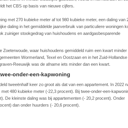
eldt het CBS op basis van nieuwe cijfers.
ng met 270 kubieke meter af tot 980 kubieke meter, een daling van 
ijke daling in het gemiddelde jaarverbruik van particuliere woningen 
 Ook zuiniger stookgedrag van huishoudens en aardgasbesparende
te Zoeterwoude, waar huishoudens gemiddeld ruim een kwart minder
e gemeenten Wormerland, Texel en Oostzaan en in het Zuid-Hollandse
aven-Reeuwijk was de afname iets minder dan een kwart.
 twee-onder-een-kapwoning
deld tweeënhalf keer zo groot als dat van een appartement. In 2022 
, met 480 kubieke meter (-22,3 procent). Bij twee-onder-een-kapwon
t). De kleinste daling was bij appartementen (- 20,2 procent). Onder
rocent) dan onder huurders (- 20,6 procent).