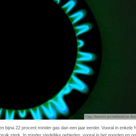
Foto: Bewerkt archiefbeeld ter illu
n bijna 22 procent minder gas dan een jaar eerder. Vooral in enkele 
ik sterk. In minder stedelijke gebieden, vooral in het noorden en o