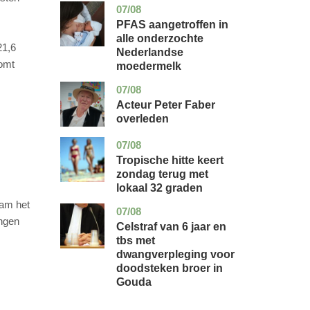
07/08
utrecht
gezondheid
PFAS aangetroffen in
alle onderzochte
21,6
Nederlandse
komt
moedermelk
07/08
noord-
glossy
holland
Acteur Peter Faber
overleden
07/08
utrecht
nieuws
Tropische hitte keert
zondag terug met
lokaal 32 graden
nam het
07/08
zuid-
nieuws
ingen
holland
Celstraf van 6 jaar en
tbs met
dwangverpleging voor
doodsteken broer in
Gouda