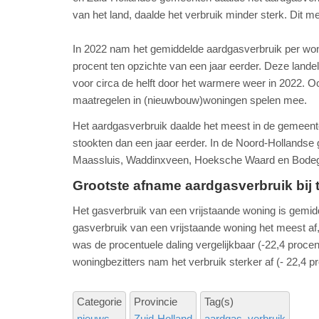
van het land, daalde het verbruik minder sterk. Dit m
In 2022 nam het gemiddelde aardgasverbruik per woni
procent ten opzichte van een jaar eerder. Deze landel
voor circa de helft door het warmere weer in 2022.
maatregelen in (nieuwbouw)woningen spelen mee.
Het aardgasverbruik daalde het meest in de gemeen
stookten dan een jaar eerder. In de Noord-Hollands
Maassluis, Waddinxveen, Hoeksche Waard en Bodegr
Grootste afname aardgasverbruik bij
Het gasverbruik van een vrijstaande woning is gemid
gasverbruik van een vrijstaande woning het meest af
was de procentuele daling vergelijkbaar (-22,4 procen
woningbezitters nam het verbruik sterker af (- 22,4 p
Categorie
Provincie
Tag(s)
nieuws
Zuid-Holland
aardgas
verbruik