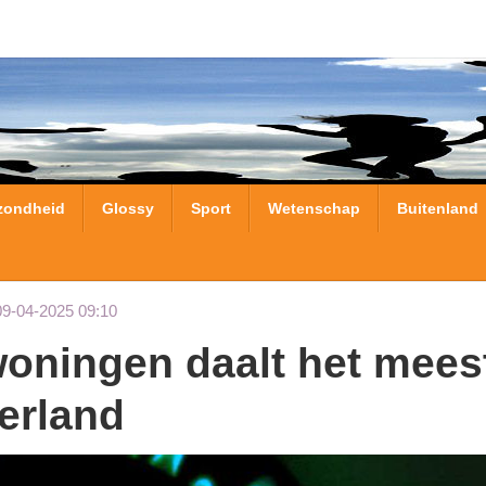
zondheid
Glossy
Sport
Wetenschap
Buitenland
09-04-2025 09:10
erland