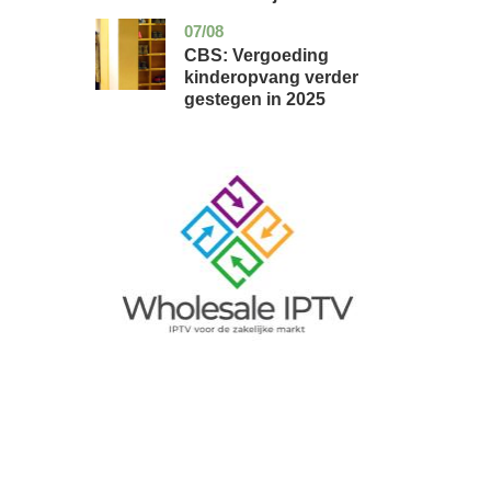
07/08
zuid-
economie
holland
CBS: Vergoeding
kinderopvang verder
gestegen in 2025
Image