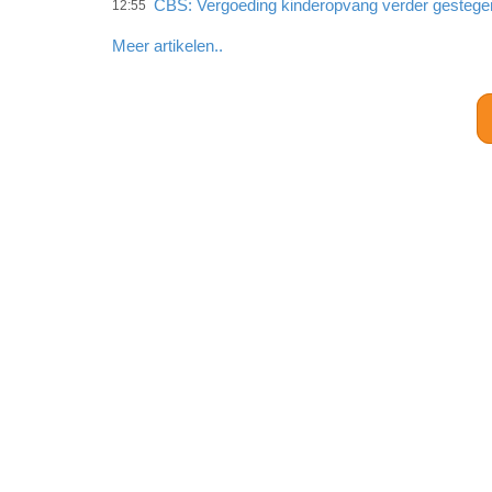
CBS: Vergoeding kinderopvang verder gestege
12:55
Meer artikelen..