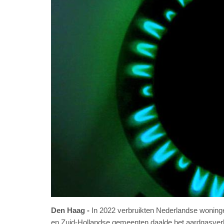
Den Haag
In 2022 verbruikten Nederlandse woninge
en Zuid-Hollandse gemeenten daalde het aardgasverbru