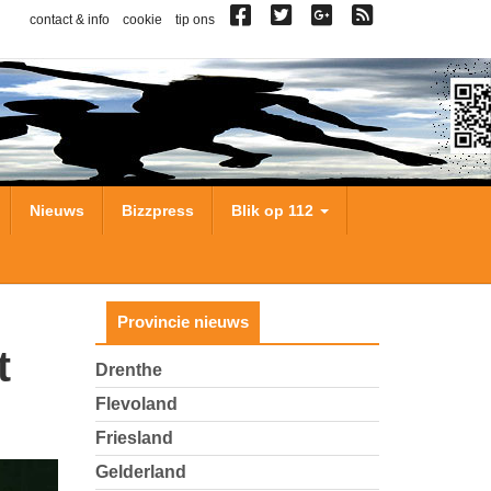
contact & info
cookie
tip ons
Nieuws
Bizzpress
Blik op 112
Provincie nieuws
Drenthe
Flevoland
Friesland
Gelderland