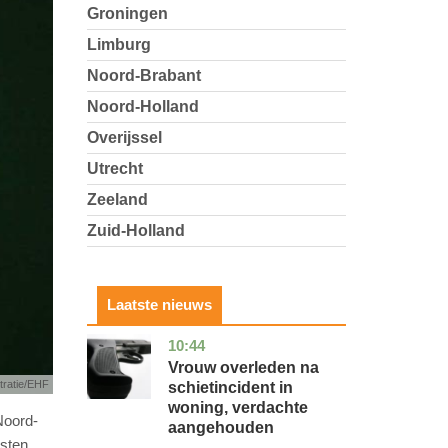
Groningen
Limburg
Noord-Brabant
Noord-Holland
Overijssel
Utrecht
Zeeland
Zuid-Holland
Laatste nieuws
10:44
zuid-
nieuws
holland
Vrouw overleden na
stratie/EHF
schietincident in
woning, verdachte
Noord-
aangehouden
osten