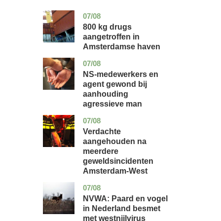
07/08
noord-
nieuws
holland
800 kg drugs
aangetroffen in
Amsterdamse haven
07/08
flevoland
nieuws
NS-medewerkers en
agent gewond bij
aanhouding
agressieve man
07/08
noord-
nieuws
holland
Verdachte
aangehouden na
meerdere
geweldsincidenten
Amsterdam-West
07/08
utrecht
nieuws
NVWA: Paard en vogel
in Nederland besmet
met westnijlvirus