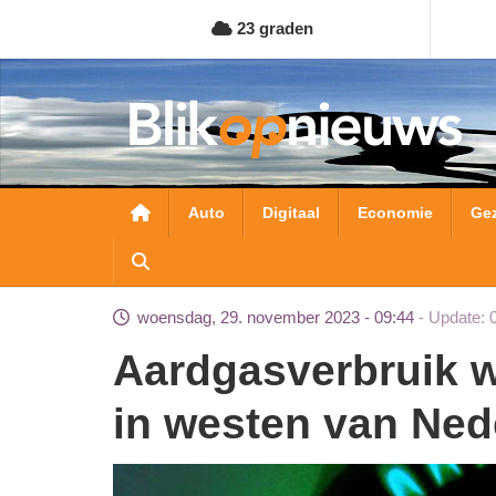
Overslaan
23 graden
en
naar
de
inhoud
gaan
Hoofdnavigatie
Auto
Digitaal
Economie
Ge
woensdag, 29. november 2023 - 09:44
Update: 
Aardgasverbruik woningen daalt het meest
in westen van Ned