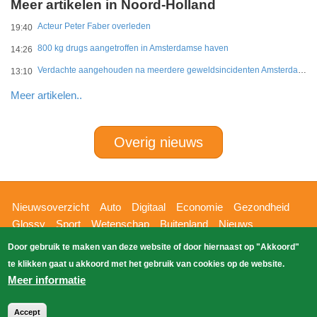
Meer artikelen in Noord-Holland
Acteur Peter Faber overleden
19:40
800 kg drugs aangetroffen in Amsterdamse haven
14:26
Verdachte aangehouden na meerdere geweldsincidenten Amsterdam-West
13:10
Meer artikelen..
Overig nieuws
Hoofdnavigatie
Nieuwsoverzicht
Auto
Digitaal
Economie
Gezondheid
Glossy
Sport
Wetenschap
Buitenland
Nieuws
Bizzpress
Blik op 112
Provincies
Weekoverzicht
Door gebruik te maken van deze website of door hiernaast op "Akkoord"
Copyright Blik Op Nieuws 2026
gehost
Zoeken
te klikken gaat u akkoord met het gebruik van cookies op de website.
EK-Media.nl
door
Meer informatie
Accept