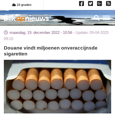
Overslaan
10 graden
en
naar
Toggl
de
inhoud
maandag, 19. december 2022 - 10:56
Update: 09-04-2025
gaan
09:10
Douane vindt miljoenen onveraccijnsde
sigaretten