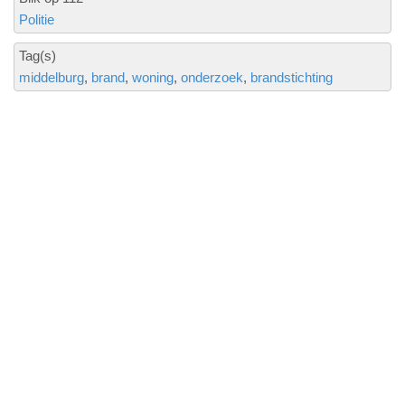
Politie
Tag(s)
middelburg
brand
woning
onderzoek
brandstichting