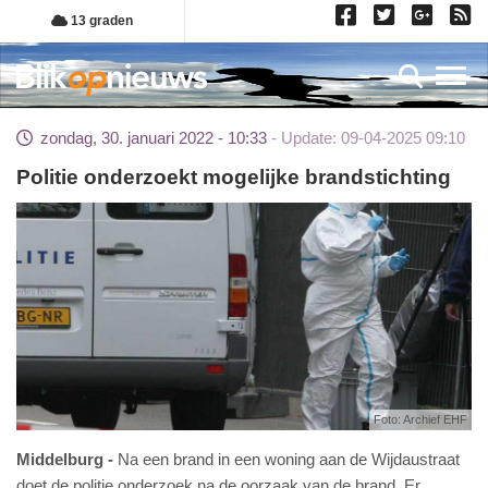
Overslaan
13 graden
en
naar
Toggl
de
inhoud
zondag, 30. januari 2022 - 10:33
Update: 09-04-2025 09:10
gaan
Politie onderzoekt mogelijke brandstichting
Foto: Archief EHF
Middelburg
Na een brand in een woning aan de Wijdaustraat
doet de politie onderzoek na de oorzaak van de brand. Er