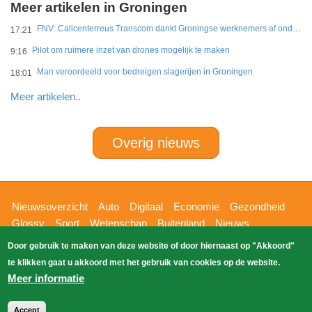
Meer artikelen in Groningen
FNV: Callcenterreus Transcom dankt Groningse werknemers af ondanks miljoenenwinsten
17:21
Pilot om ruimere inzet van drones mogelijk te maken
9:16
Man veroordeeld voor bedreigen slagerijen in Groningen
18:01
Meer artikelen..
Overig nieuws
Hoofdnavigatie
Nieuwsoverzicht
Auto
Digitaal
Economie
Gezondheid
Glossy
Sport
Wetenschap
Buitenland
Nieuws
Bizzpress
Blik op 112
Provincies
Weekoverzicht
Door gebruik te maken van deze website of door hiernaast op "Akkoord"
Copyright Blik Op Nieuws 2026
gehost
Zoeken
te klikken gaat u akkoord met het gebruik van cookies op de website.
EK-Media.nl
door
Meer informatie
Accept