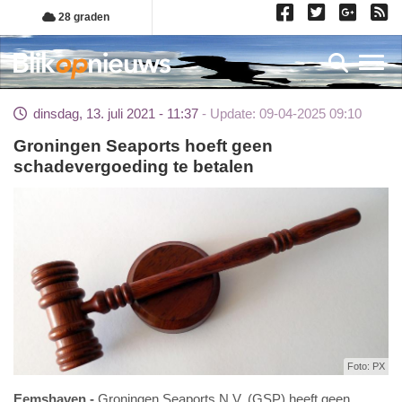
Overslaan
28 graden
en
naar
Toggl
de
inhoud
dinsdag, 13. juli 2021 - 11:37
Update: 09-04-2025 09:10
gaan
Groningen Seaports hoeft geen
schadevergoeding te betalen
Foto: PX
Eemshaven
Groningen Seaports N.V. (GSP) heeft geen