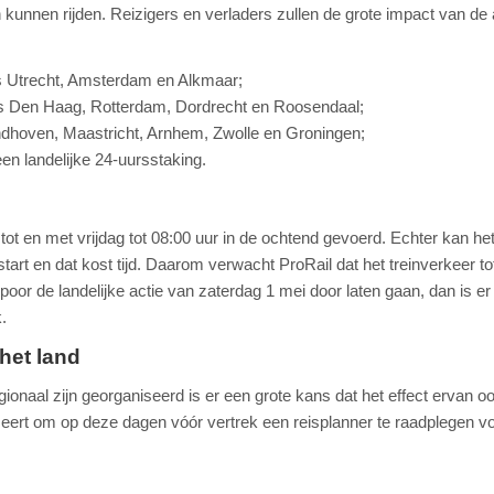
 kunnen rijden. Reizigers en verladers zullen de grote impact van de 
’s Utrecht, Amsterdam en Alkmaar;
o’s Den Haag, Rotterdam, Dordrecht en Roosendaal;
Eindhoven, Maastricht, Arnhem, Zwolle en Groningen;
en landelijke 24-uursstaking.
 en met vrijdag tot 08:00 uur in de ochtend gevoerd. Echter kan he
rt en dat kost tijd. Daarom verwacht ProRail dat het treinverkeer tot
poor de landelijke actie van zaterdag 1 mei door laten gaan, dan is er
.
 het land
onaal zijn georganiseerd is er een grote kans dat het effect ervan oo
seert om op deze dagen vóór vertrek een reisplanner te raadplegen v