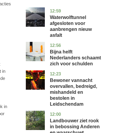
acties
12:59
noord-
nieuws
holland
Waterwolftunnel
afgesloten voor
aanbrengen nieuw
asfalt
12:56
noord-
economie
holland
Bijna helft
Nederlanders schaamt
zich voor schulden
t
 in
12:23
zuid-
nieuws
 de
holland
Bewoner vannacht
overvallen, bedreigd,
mishandeld en
bestolen in
Leidschendam
k in
oor
12:00
drenthe
nieuws
Landbouwer ziet rook
in bebossing Anderen
en waarschuwt