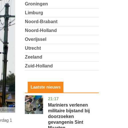
Groningen
Limburg
Noord-Brabant
Noord-Holland
Overijssel
Utrecht
Zeeland
Zuid-Holland
Laatste nieuws
21:17
buitenland
Mariniers verlenen
 illustratie
militaire bijstand bij
doorzoeken
erdag 1
gevangenis Sint
Maarten