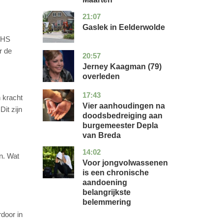
21:07
drenthe
nieuws
Gaslek in Eelderwolde
VHS
r de
20:57
noord-
glossy
holland
Jerney Kaagman (79)
overleden
17:43
noord-
nieuws
n kracht
brabant
Vier aanhoudingen na
it zijn
doodsbedreiging aan
burgemeester Depla
van Breda
14:02
utrecht
gezondheid
n. Wat
Voor jongvolwassenen
is een chronische
aandoening
belangrijkste
belemmering
door in