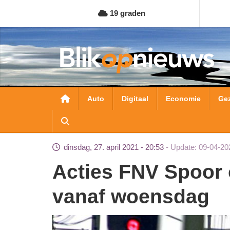
Overslaan
19 graden
en
naar
de
inhoud
gaan
Hoofdnavigatie
Auto
Digitaal
Economie
Ge
dinsdag, 27. april 2021 - 20:53
Update: 09-04-20
Acties FNV Spoor ontregelen treinverkeer
vanaf woensdag