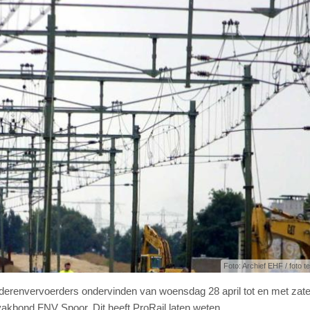
Foto: Archief EHF / foto ter
oederenvervoerders ondervinden van woensdag 28 april tot en met zat
vakbond FNV Spoor. Dit heeft ProRail laten weten.