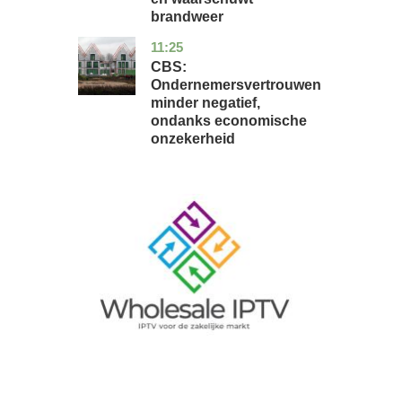
brandweer
11:25
zuid-
economie
holland
CBS:
Ondernemersvertrouwen
minder negatief,
ondanks economische
onzekerheid
Image