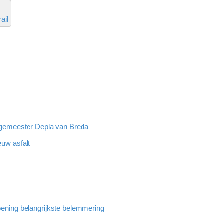
ail
rgemeester Depla van Breda
euw asfalt
ening belangrijkste belemmering