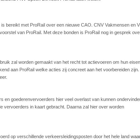
rd is bereikt met ProRail over een nieuwe CAO. CNV Vakmensen en 
voorstel van ProRail. Met deze bonden is ProRail nog in gesprek ove
gebruik zal worden gemaakt van het recht tot actievoeren om hun eise
nd aan ProRail welke acties zij concreet aan het voorbereiden zijn. D
eer.
rders en goederenvervoerders hier veel overlast van kunnen ondervinde
de vervoerders in kaart gebracht. Daarna zal hier over worden
erd op verschillende verkeersleidingsposten door het hele land waar