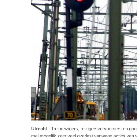
Utrecht
Treinreizigers, reizigersvervoerders en g
mei mogelijk zeer veel overlast vanwege acties van 