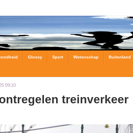
zondheid
Glossy
Sport
Wetenschap
Buitenland
25 09:10