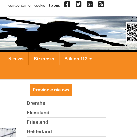
contact & info
cookie
tip ons
Nieuws
Bizzpress
Blik op 112
Provincie nieuws
Drenthe
Flevoland
Friesland
Gelderland